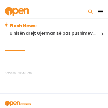
Flash News:
U nisën drejt Gjermanisë pas pushimeve në Kosovë, humbin jetën në aksident tre anëtarët e familjes nga Kosova