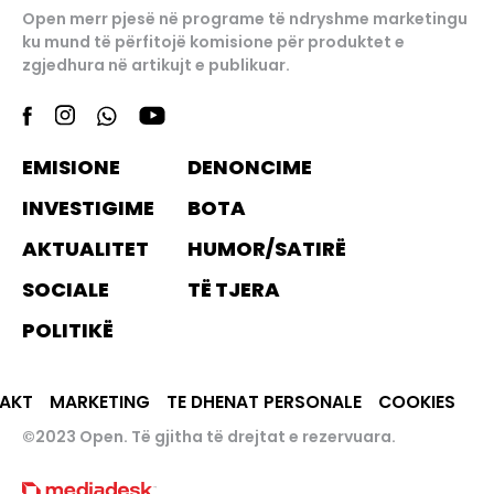
Open merr pjesë në programe të ndryshme marketingu
ku mund të përfitojë komisione për produktet e
zgjedhura në artikujt e publikuar.
EMISIONE
DENONCIME
INVESTIGIME
BOTA
AKTUALITET
HUMOR/SATIRË
SOCIALE
TË TJERA
POLITIKË
AKT
MARKETING
TE DHENAT PERSONALE
COOKIES
©2023 Open. Të gjitha të drejtat e rezervuara.