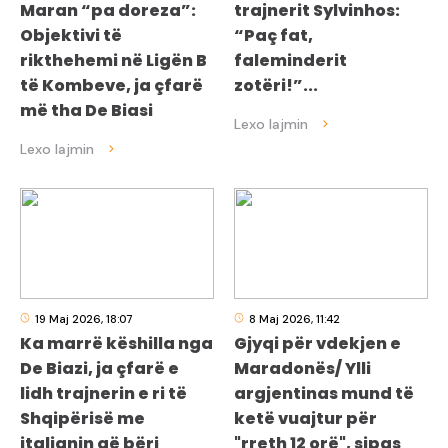
Maran “pa doreza”:
trajnerit Sylvinhos:
Objektivi të
“Paç fat,
rikthehemi në Ligën B
faleminderit
të Kombeve, ja çfarë
zotëri!”...
më tha De Biasi
19 Maj 2026, 18:07
8 Maj 2026, 11:42
Ka marrë këshilla nga
Gjyqi për vdekjen e
De Biazi, ja çfarë e
Maradonës/ Ylli
lidh trajnerin e ri të
argjentinas mund të
Shqipërisë me
ketë vuajtur për
italianin që bëri
"rreth 12 orë", sipas