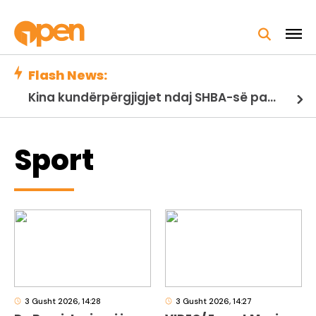
Flash News:
Kina kundërpërgjigjet ndaj SHBA-së pas sanksioneve/ Pekini kërcënon me kufizime për eksportin e dronëve dhe teknologjive
Sport
3 Gusht 2026, 14:28
3 Gusht 2026, 14:27