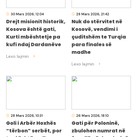
30 Mars 2026, 12:04
29 Mars 2026, 21:42
Drejt misionit historik,
Nuk do stërvitet në
Kosova është gati,
Kosovë, vendimi i
Kurti mbështetje pa
çuditshëm te Turqia
kufi ndaj Dardanëve
para finales së
madhe
28 Mars 2026, 10:31
26 Mars 2026, 18:10
Goli i Arbër Hoxhës
Gati për Poloninë,
“tërbon” serbët, por
zbulohen numrat në