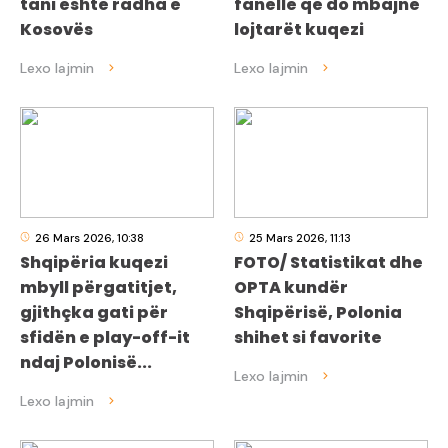
tani është radha e
fanellë që do mbajnë
Kosovës
lojtarët kuqezi
26 Mars 2026, 10:38
25 Mars 2026, 11:13
Shqipëria kuqezi
FOTO/ Statistikat dhe
mbyll përgatitjet,
OPTA kundër
gjithçka gati për
Shqipërisë, Polonia
sfidën e play-off-it
shihet si favorite
ndaj Polonisë...