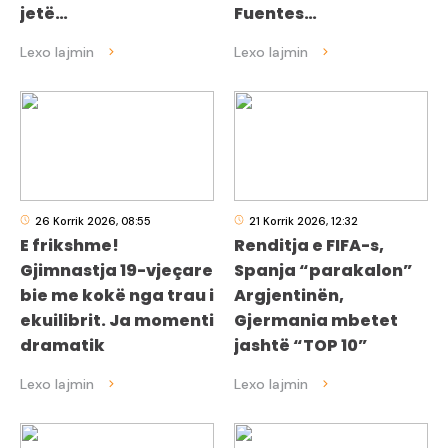
jetë…
Fuentes…
26 Korrik 2026, 08:55
21 Korrik 2026, 12:32
E frikshme!
Renditja e FIFA-s,
Gjimnastja 19-vjeçare
Spanja “parakalon”
bie me kokë nga trau i
Argjentinën,
ekuilibrit. Ja momenti
Gjermania mbetet
dramatik
jashtë “TOP 10”