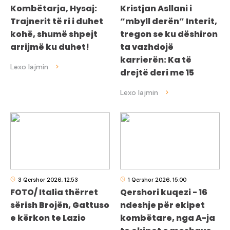
Kombëtarja, Hysaj:
Kristjan Asllani i
Trajnerit të ri i duhet
“mbyll derën” Interit,
kohë, shumë shpejt
tregon se ku dëshiron
arrijmë ku duhet!
ta vazhdojë
karrierën: Ka të
drejtë deri me 15
3 Qershor 2026, 12:53
1 Qershor 2026, 15:00
FOTO/ Italia thërret
Qershori kuqezi - 16
sërish Brojën, Gattuso
ndeshje për ekipet
e kërkon te Lazio
kombëtare, nga A-ja