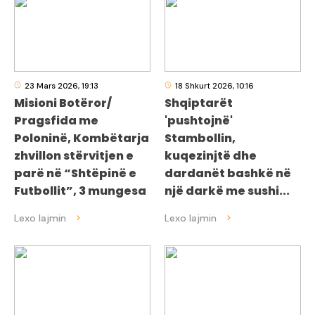
23 Mars 2026, 19:13
18 Shkurt 2026, 10:16
Misioni Botëror/
Shqiptarët
Pragsfida me
'pushtojnë'
Poloninë, Kombëtarja
Stambollin,
zhvillon stërvitjen e
kuqezinjtë dhe
parë në “Shtëpinë e
dardanët bashkë në
Futbollit”, 3 mungesa
një darkë me sushi...