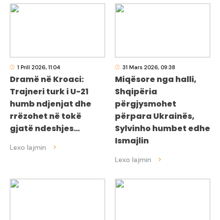
1 Prill 2026, 11:04
31 Mars 2026, 09:38
Dramë në Kroaci:
Miqësore nga halli,
Trajneri turk i U-21
Shqipëria
humb ndjenjat dhe
përgjysmohet
rrëzohet në tokë
përpara Ukrainës,
gjatë ndeshjes…
Sylvinho humbet edhe
Ismajlin