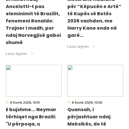
Ancelotti-t pas
për “Këpucën e Artë”
eleminimit të Brazilit,
të Kupës së Botës
fenomeni Ronaldo:
2026 vazhdon, me
Trajner i madh, por
Harry Kane ende në
ndaj Norvegjisë gaboi
garë…
shumë
6 Korrik 2026, 10:01
6 Korrik 2026, 10:00
E bujshme... Neymar
Quansah, i
tërhiqet nga Brazili:
përjashtuar ndaj
"U përpoqa, u
Meksikës, do të