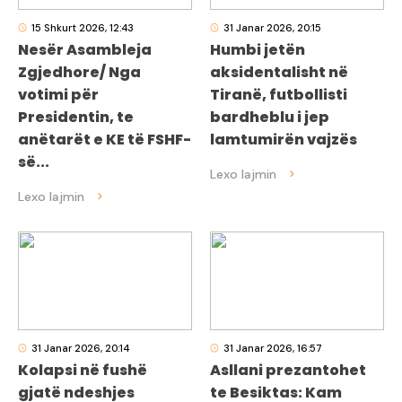
15 Shkurt 2026, 12:43
31 Janar 2026, 20:15
Nesër Asambleja
Humbi jetën
Zgjedhore/ Nga
aksidentalisht në
votimi për
Tiranë, futbollisti
Presidentin, te
bardheblu i jep
anëtarët e KE të FSHF-
lamtumirën vajzës
së...
31 Janar 2026, 20:14
31 Janar 2026, 16:57
Kolapsi në fushë
Asllani prezantohet
gjatë ndeshjes
te Besiktas: Kam