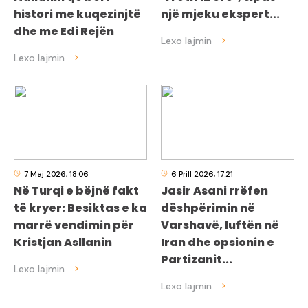
histori me kuqezinjtë
një mjeku ekspert...
dhe me Edi Rejën
7 Maj 2026, 18:06
6 Prill 2026, 17:21
Në Turqi e bëjnë fakt
Jasir Asani rrëfen
të kryer: Besiktas e ka
dëshpërimin në
marrë vendimin për
Varshavë, luftën në
Kristjan Asllanin
Iran dhe opsionin e
Partizanit...