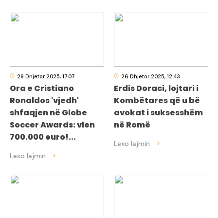
29 Dhjetor 2025, 17:07
26 Dhjetor 2025, 12:43
Ora e Cristiano
Erdis Doraci, lojtari i
Ronaldos 'vjedh'
Kombëtares që u bë
shfaqjen në Globe
avokat i suksesshëm
Soccer Awards: vlen
në Romë
700.000 euro!...