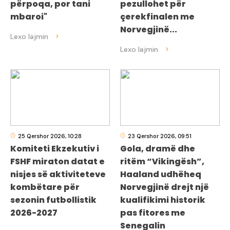
përpoqa, por tani
pezullohet për
mbaroi"
çerekfinalen me
Norvegjinë...
25 Qershor 2026, 10:28
23 Qershor 2026, 09:51
Komiteti Ekzekutiv i
Gola, dramë dhe
FSHF miraton datat e
ritëm “Vikingësh”,
nisjes së aktiviteteve
Haaland udhëheq
kombëtare për
Norvegjinë drejt një
sezonin futbollistik
kualifikimi historik
2026-2027
pas fitores me
Senegalin