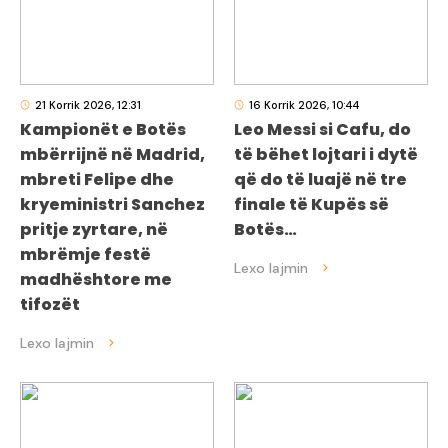
21 Korrik 2026, 12:31
16 Korrik 2026, 10:44
Kampionët e Botës
Leo Messi si Cafu, do
mbërrijnë në Madrid,
të bëhet lojtari i dytë
mbreti Felipe dhe
që do të luajë në tre
kryeministri Sanchez
finale të Kupës së
pritje zyrtare, në
Botës…
mbrëmje festë
madhështore me
tifozët