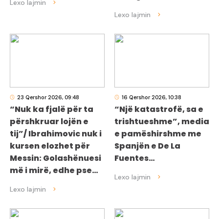
23 Qershor 2026, 09:48
16 Qershor 2026, 10:38
“Nuk ka fjalë për ta
“Një katastrofë, sa e
përshkruar lojën e
trishtueshme”, media
tij”/ Ibrahimovic nuk i
e pamëshirshme me
kursen elozhet për
Spanjën e De La
Messin: Golashënuesi
Fuentes…
më i mirë, edhe pse…