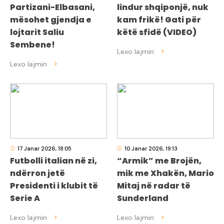
Partizani-Elbasani,
lindur shqiponjë, nuk
mësohet gjendja e
kam frikë! Gati për
lojtarit Saliu
këtë sfidë (VIDEO)
Sembene!
17 Janar 2026, 18:05
10 Janar 2026, 19:13
Futbolli italian në zi,
“Armik” me Brojën,
ndërron jetë
mik me Xhakën, Mario
Presidenti i klubit të
Mitaj në radar të
Serie A
Sunderland