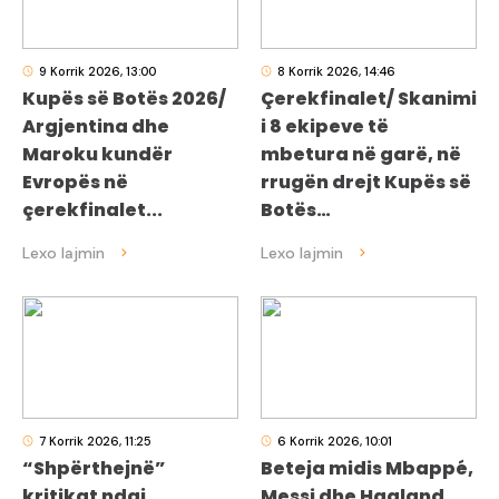
9 Korrik 2026, 13:00
8 Korrik 2026, 14:46
Kupës së Botës 2026/
Çerekfinalet/ Skanimi
Argjentina dhe
i 8 ekipeve të
Maroku kundër
mbetura në garë, në
Evropës në
rrugën drejt Kupës së
çerekfinalet...
Botës…
7 Korrik 2026, 11:25
6 Korrik 2026, 10:01
“Shpërthejnë”
Beteja midis Mbappé,
kritikat ndaj
Messi dhe Haaland