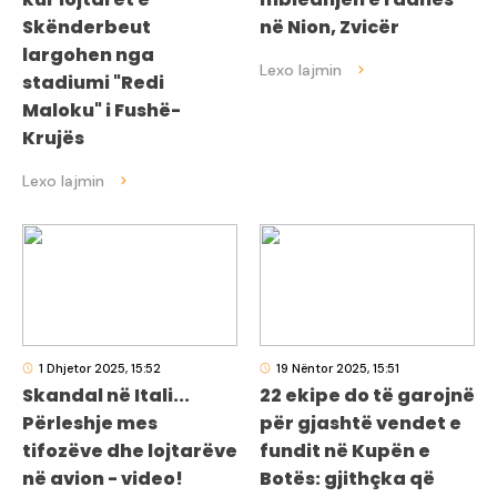
Skënderbeut
në Nion, Zvicër
largohen nga
stadiumi "Redi
Maloku" i Fushë-
Krujës
1 Dhjetor 2025, 15:52
19 Nëntor 2025, 15:51
Skandal në Itali...
22 ekipe do të garojnë
Përleshje mes
për gjashtë vendet e
tifozëve dhe lojtarëve
fundit në Kupën e
në avion - video!
Botës: gjithçka që