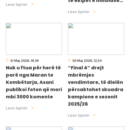
te ekipet e moshave…
31 Maj 2026, 16:39
30 Maj 2026, 12:24
Nuk u ftua për herë të
“Final 4” drejt
parë nga Maran te
mbrëmjes
Kombëtarja, Asani
vendimtare, të dielën
publikoi foton që mori
përcaktohet skuadra
mbi 3000 komente
kampione e sezonit
2025/26