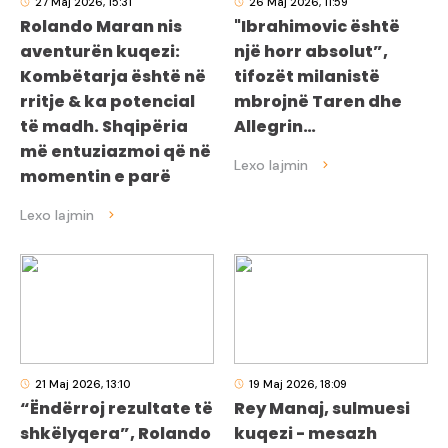
27 Maj 2026, 15:31
26 Maj 2026, 11:59
Rolando Maran nis
"Ibrahimovic është
aventurën kuqezi:
një horr absolut”,
Kombëtarja është në
tifozët milanistë
rritje & ka potencial
mbrojnë Taren dhe
të madh. Shqipëria
Allegrin…
më entuziazmoi që në
momentin e parë
21 Maj 2026, 13:10
19 Maj 2026, 18:09
“Ëndërroj rezultate të
Rey Manaj, sulmuesi
shkëlyqera”, Rolando
kuqezi - mesazh