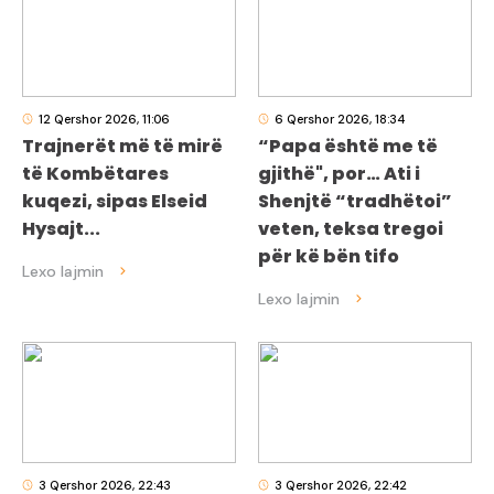
12 Qershor 2026, 11:06
6 Qershor 2026, 18:34
Trajnerët më të mirë
“Papa është me të
të Kombëtares
gjithë", por… Ati i
kuqezi, sipas Elseid
Shenjtë “tradhëtoi”
Hysajt...
veten, teksa tregoi
për kë bën tifo
3 Qershor 2026, 22:43
3 Qershor 2026, 22:42