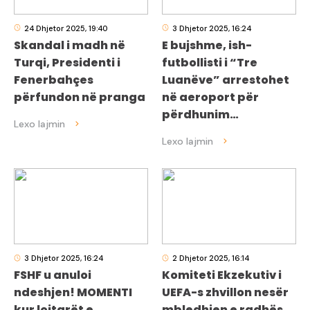
24 Dhjetor 2025, 19:40
3 Dhjetor 2025, 16:24
Skandal i madh në
E bujshme, ish-
Turqi, Presidenti i
futbollisti i “Tre
Fenerbahçes
Luanëve” arrestohet
përfundon në pranga
në aeroport për
përdhunim…
3 Dhjetor 2025, 16:24
2 Dhjetor 2025, 16:14
FSHF u anuloi
Komiteti Ekzekutiv i
ndeshjen! MOMENTI
UEFA-s zhvillon nesër
kur lojtarët e
mbledhjen e radhës