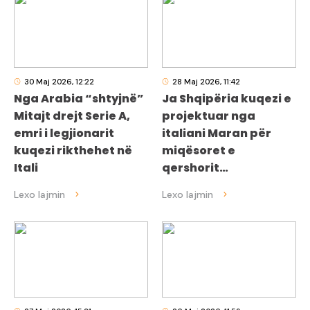
30 Maj 2026, 12:22
28 Maj 2026, 11:42
Nga Arabia “shtyjnë”
Ja Shqipëria kuqezi e
Mitajt drejt Serie A,
projektuar nga
emri i legjionarit
italiani Maran për
kuqezi rikthehet në
miqësoret e
Itali
qershorit…