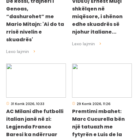
De Rossi, trajneri i
VIDEO/ Ernest Muçi
Genoas,
shkëlqen në
“dashurohet” me
miqësore, i shënon
Mario Mitajn: 'Ai do ta
edhe skuadrës së
rrisë nivelin e
njohur italiane...
skuadrës'
31 Korrik 2026, 10:33
29 Korrik 2026, 11:26
AC Milani dhe futbolli
Premtimi mbahet:
italian janë në zi:
Marc Cucurella bën
Legjenda Franco
një tatuazh me
Baresi ka ndërruar
fytyrën e Luis de la