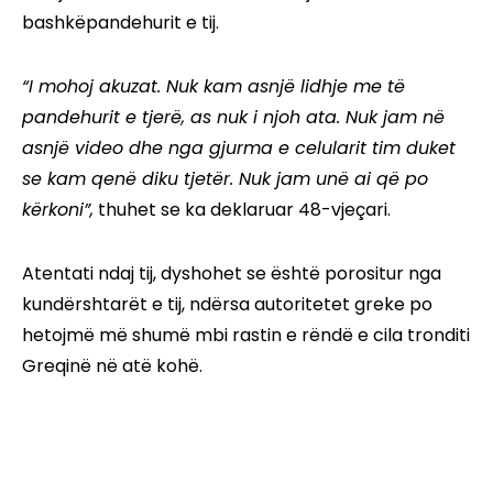
bashkëpandehurit e tij.
“I mohoj akuzat. Nuk kam asnjë lidhje me të
pandehurit e tjerë, as nuk i njoh ata. Nuk jam në
asnjë video dhe nga gjurma e celularit tim duket
se kam qenë diku tjetër. Nuk jam unë ai që po
kërkoni”,
thuhet se ka deklaruar 48-vjeçari.
Atentati ndaj tij, dyshohet se është porositur nga
kundërshtarët e tij, ndërsa autoritetet greke po
hetojmë më shumë mbi rastin e rëndë e cila tronditi
Greqinë në atë kohë.