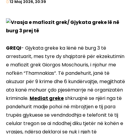
12 Maj 2026, 20:39
GREQI
- Gjykata greke ka lënë në burg 3 të
arrestuarit, mes tyre dy shqiptarë për ekzekutimin
e mafiozit grek Giorgos Moschouris, i njohur me
nofkën “Thamnakias”. Të pandehurit, janë të
akuzuar për 9 krime dhe 6 kundërvajtje, megjithatë
ata kanë mohuar çdo pjesëmarrje në organizatën
kriminale.
Mediat greke
shkruajnë se njëri nga të
pandehurit madje pohoi në mbrojtjen e tij para
trupës gjykuese se vendndodhja e telefonit të tij
celular tregon se ai ndodhej diku tjetër në kohën e
vrasjes, ndërsa deklaroi se nuk i njeh të