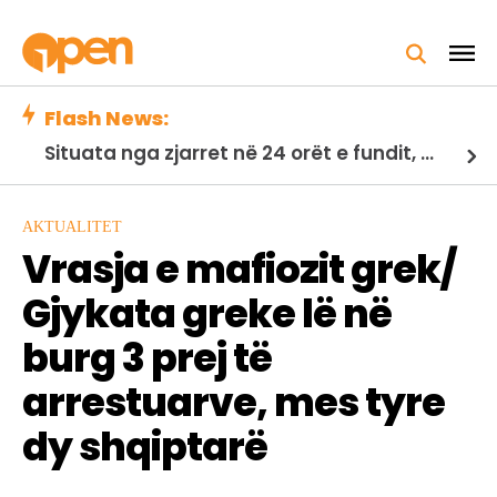
Flash News:
Situata nga zjarret në 24 orët e fundit, Ministria e Mbrojtjes: 21 vatra të shuara, 2 nën monitorim
AKTUALITET
Vrasja e mafiozit grek/
Gjykata greke lë në
burg 3 prej të
arrestuarve, mes tyre
dy shqiptarë