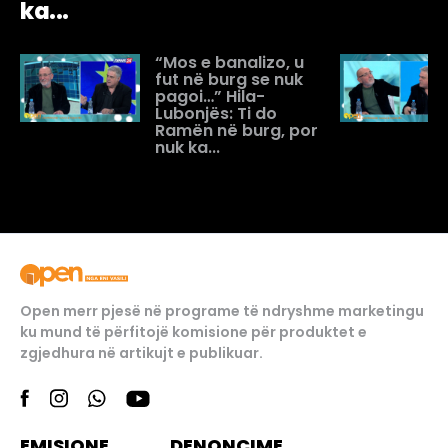
ka...
“Mos e banalizo, u
fut në burg se nuk
pagoi…” Hila-
Lubonjës: Ti do
Ramën në burg, por
nuk ka...
Open merr pjesë në programe të ndryshme marketingu
ku mund të përfitojë komisione për produktet e
zgjedhura në artikujt e publikuar.
EMISIONE
DENONCIME