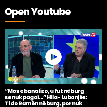
Open Youtube
“Mos e banalizo, u fut në burg
se nuk pagoi…” Hila- Lubonjës:
Ti do Ramën në burg, por nuk