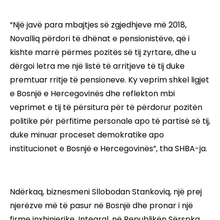
“Një javë para mbajtjes së zgjedhjeve më 2018,
Novalliq përdori të dhënat e pensionistëve, që i
kishte marrë përmes pozitës së tij zyrtare, dhe u
dërgoi letra me një listë të arritjeve të tij duke
premtuar rritje të pensioneve. Ky veprim shkel ligjet
e Bosnjë e Hercegovinës dhe reflekton mbi
veprimet e tij të përsitura për të përdorur pozitën
politike për përfitime personale apo të partisë së tij,
duke minuar proceset demokratike apo
institucionet e Bosnjë e Hercegovinës”, tha SHBA-ja.
Ndërkaq, biznesmeni Sllobodan Stankoviq, një prej
njerëzve më të pasur në Bosnjë dhe pronar i një
firme inxhinierike, Integral, në Republikën Sërspka,