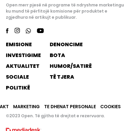
Open merr pjesë në programe të ndryshme marketingu
ku mund të përfitojë komisione për produktet e
zgjedhura në artikujt e publikuar.
EMISIONE
DENONCIME
INVESTIGIME
BOTA
AKTUALITET
HUMOR/SATIRË
SOCIALE
TË TJERA
POLITIKË
AKT
MARKETING
TE DHENAT PERSONALE
COOKIES
©2023 Open. Të gjitha të drejtat e rezervuara.