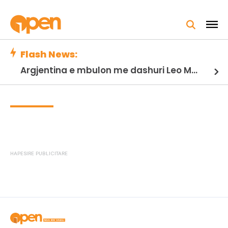
Flash News:
Zjarret nuk ndalen në Mallakastrën e Egër/ Riaktivizohet vatra në Panahor, flakët avancojnë drejt Greshicës