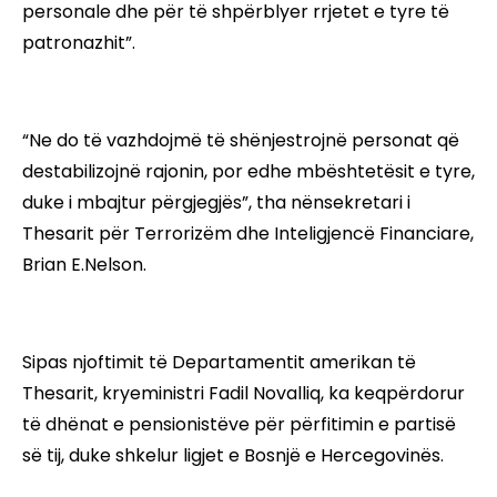
personale dhe për të shpërblyer rrjetet e tyre të
patronazhit”.
“Ne do të vazhdojmë të shënjestrojnë personat që
destabilizojnë rajonin, por edhe mbështetësit e tyre,
duke i mbajtur përgjegjës”, tha nënsekretari i
Thesarit për Terrorizëm dhe Inteligjencë Financiare,
Brian E.Nelson.
Sipas njoftimit të Departamentit amerikan të
Thesarit, kryeministri Fadil Novalliq, ka keqpërdorur
të dhënat e pensionistëve për përfitimin e partisë
së tij, duke shkelur ligjet e Bosnjë e Hercegovinës.