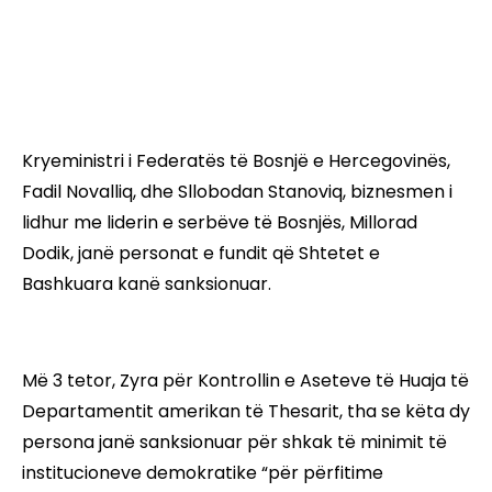
Kryeministri i Federatës të Bosnjë e Hercegovinës,
Fadil Novalliq, dhe Sllobodan Stanoviq, biznesmen i
lidhur me liderin e serbëve të Bosnjës, Millorad
Dodik, janë personat e fundit që Shtetet e
Bashkuara kanë sanksionuar.
Më 3 tetor, Zyra për Kontrollin e Aseteve të Huaja të
Departamentit amerikan të Thesarit, tha se këta dy
persona janë sanksionuar për shkak të minimit të
institucioneve demokratike “për përfitime