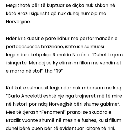
Megjithatë për të kuptuar se diçka nuk shkon në
këtë Brazil sigurisht që nuk duhej humbja me
Norvegjinë.
Ndër kritikuesit e parë lidhur me performancën e
përfaqësueses braziliane, ishte ish sulmuesi
legjendar i këtij ekipi Ronaldo Nazário. “Duhet të jem
i sinqertë. Mendoj se ky eliminim fillon me vendimet
e marra në stol”, tha “R9”.
Kritikat e sulmuesit legjendar nuk mbaruan me kaq:
“Carlo Ancelotti është një nga trajnerët më të mirë
në histori, por ndaj Norvegjisë bëri shumë gabime”.
Mes të tjerash “Fenomeni” pranoi se skuadra e
Brazilit vuante shumë në mesin e fushës, ku si fillum
duhej bërë puën për të evidentuar lojtarë të rinj.