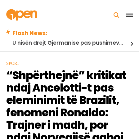
Flash News:
U nisën drejt Gjermanisë pas pushimeve në Kosovë, humbin jetën në aksident tre anëtarët e familjes nga Kosova
SPORT
“Shpërthejnë” kritikat
ndaj Ancelotti-t pas
eleminimit të Brazilit,
fenomeni Ronaldo:
Trajner i madh, por
ndaj Norvegjisë gaboi