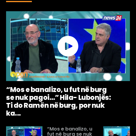
“Mos e banalizo, u fut në burg
se nuk pagoi…” Hila- Lubonjës:
Ti do Ramën në burg, por nuk
ka...
“Mos e banalizo, u
fut në burg se nuk