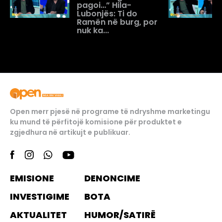
pagoi…” Hila-
Lubonjës: Ti do
Ramën në burg, por
nuk ka...
Open merr pjesë në programe të ndryshme marketingu
ku mund të përfitojë komisione për produktet e
zgjedhura në artikujt e publikuar.
EMISIONE
DENONCIME
INVESTIGIME
BOTA
AKTUALITET
HUMOR/SATIRË