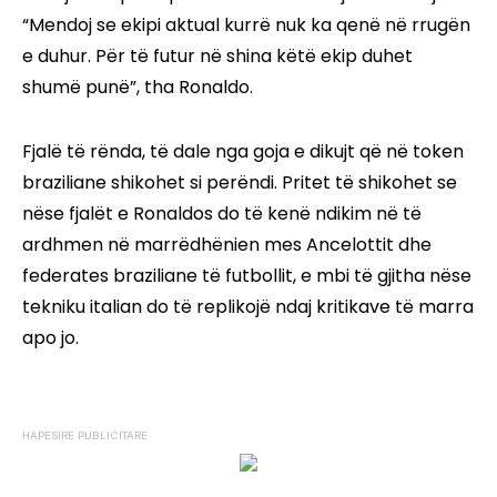
“Mendoj se ekipi aktual kurrë nuk ka qenë në rrugën
e duhur. Për të futur në shina këtë ekip duhet
shumë punë”, tha Ronaldo.
Fjalë të rënda, të dale nga goja e dikujt që në token
braziliane shikohet si perëndi. Pritet të shikohet se
nëse fjalët e Ronaldos do të kenë ndikim në të
ardhmen në marrëdhënien mes Ancelottit dhe
federates braziliane të futbollit, e mbi të gjitha nëse
tekniku italian do të replikojë ndaj kritikave të marra
apo jo.