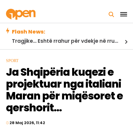
Flash News:
Tragjike... Eshtë rrahur për vdekje në rrugë nga një bandë kriminale, lojtari i Ugandës!
SPORT
Ja Shqipëria kuqezi e
projektuar nga italiani
Maran për miqësoret e
qershorit…
28 Maj 2026, 11:42