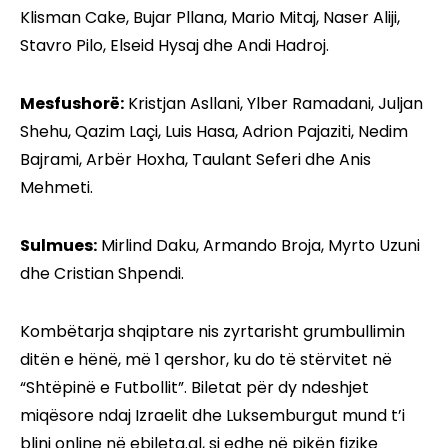
Klisman Cake, Bujar Pllana, Mario Mitaj, Naser Aliji,
Stavro Pilo, Elseid Hysaj dhe Andi Hadroj.
Mesfushorë:
Kristjan Asllani, Ylber Ramadani, Juljan
Shehu, Qazim Laçi, Luis Hasa, Adrion Pajaziti, Nedim
Bajrami, Arbër Hoxha, Taulant Seferi dhe Anis
Mehmeti.
Sulmues:
Mirlind Daku, Armando Broja, Myrto Uzuni
dhe Cristian Shpendi.
Kombëtarja shqiptare nis zyrtarisht grumbullimin
ditën e hënë, më 1 qershor, ku do të stërvitet në
“Shtëpinë e Futbollit”. Biletat për dy ndeshjet
miqësore ndaj Izraelit dhe Luksemburgut mund t’i
blini online në ebileta.al, si edhe në pikën fizike