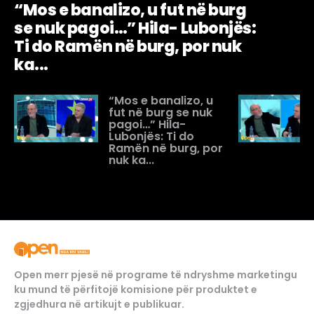
“Mos e banalizo, u fut në burg
se nuk pagoi…” Hila- Lubonjës:
Ti do Ramën në burg, por nuk
ka...
“Mos e banalizo, u
fut në burg se nuk
pagoi…” Hila-
Lubonjës: Ti do
Ramën në burg, por
nuk ka...
Open merr pjesë në programe të ndryshme marketingu
ku mund të përfitojë komisione për produktet e
zgjedhura në artikujt e publikuar.