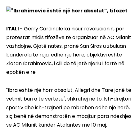
ITALI -
Gerry Cardinale ka nisur revolucionin, por
protestat midis tifozëve të organizuar në AC Milanit
vazhdojnë. Gjatë natës, pranë San Siros u zbuluan
banderola të reja: edhe një herë, objektivi është
Zlatan Ibrahimovic, i cili do të jetë njeriu i fortë në
epokën e re.
"Ibra është një horr absolut, Allegri dhe Tare janë të
vetmit burra të vërtetë", shkruhej në to. Ish-drejtori
sportiv dhe ish-trajneri po mbrohen edhe një herë,
siç bënë në demonstratën e mbajtur para ndeshjes
së AC Milanit kundër Atalantës më 10 maj.