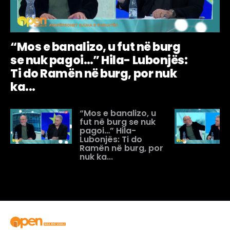
“Mos e banalizo, u fut në burg
se nuk pagoi…” Hila- Lubonjës:
Ti do Ramën në burg, por nuk
ka...
“Mos e banalizo, u
fut në burg se nuk
pagoi…” Hila-
Lubonjës: Ti do
Ramën në burg, por
nuk ka...