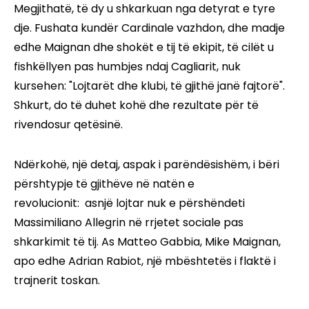
Megjithatë, të dy u shkarkuan nga detyrat e tyre
dje. Fushata kundër Cardinale vazhdon, dhe madje
edhe Maignan dhe shokët e tij të ekipit, të cilët u
fishkëllyen pas humbjes ndaj Cagliarit, nuk
kursehen: "Lojtarët dhe klubi, të gjithë janë fajtorë".
Shkurt, do të duhet kohë dhe rezultate për të
rivendosur qetësinë.
Ndërkohë, një detaj, aspak i parëndësishëm, i bëri
përshtypje të gjithëve në natën e
revolucionit: asnjë lojtar nuk e përshëndeti
Massimiliano Allegrin në rrjetet sociale pas
shkarkimit të tij. As Matteo Gabbia, Mike Maignan,
apo edhe Adrian Rabiot, një mbështetës i flaktë i
trajnerit toskan.