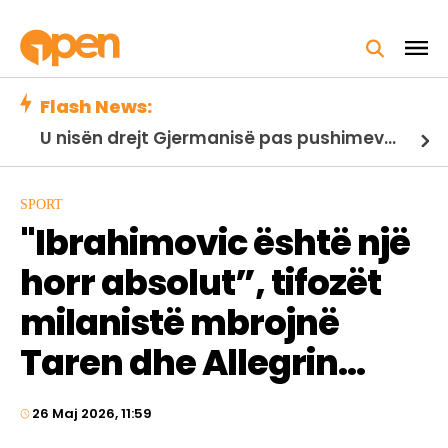
Flash News:
U nisën drejt Gjermanisë pas pushimeve në Kosovë, humbin jetën në aksident tre anëtarët e familjes nga Kosova
SPORT
"Ibrahimovic është një
horr absolut”, tifozët
milanistë mbrojnë
Taren dhe Allegrin…
26 Maj 2026, 11:59