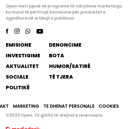
Open merr pjesë në programe të ndryshme marketingu
ku mund të përfitojë komisione për produktet e
zgjedhura në artikujt e publikuar.
EMISIONE
DENONCIME
INVESTIGIME
BOTA
AKTUALITET
HUMOR/SATIRË
SOCIALE
TË TJERA
POLITIKË
AKT
MARKETING
TE DHENAT PERSONALE
COOKIES
©2023 Open. Të gjitha të drejtat e rezervuara.