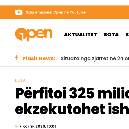
Ndiq emisionin Open në Youtube
AKTUALITET
BOTA
Flash News:
Helikopteri zjarrfikës rrëz
BOTA
Përfitoi 325 mili
ekzekutohet ish
7 Korrik 2026, 10:01