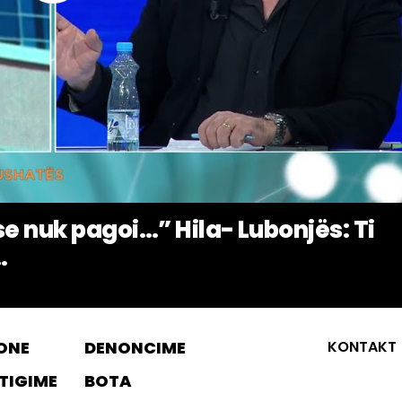
se nuk pagoi…” Hila- Lubonjës: Ti
.
ONE
DENONCIME
KONTAKT
TIGIME
BOTA