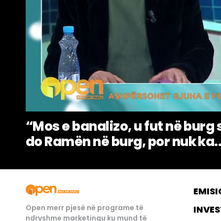
“Mos e banalizo, u fut në burg 
do Ramën në burg, por nuk ka..
EMISI
Open merr pjesë në programe të
INVES
ndryshme marketingu ku mund të