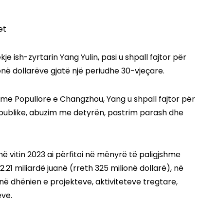
e ish-zyrtarin Yang Yulin, pasi u shpall fajtor për
onë dollarëve gjatë një periudhe 30-vjeçare.
me Popullore e Changzhou, Yang u shpall fajtor për
 publike, abuzim me detyrën, pastrim parash dhe
në vitin 2023 ai përfitoi në mënyrë të paligjshme
.21 miliardë juanë (rreth 325 milionë dollarë), në
ë dhënien e projekteve, aktiviteteve tregtare,
eve.