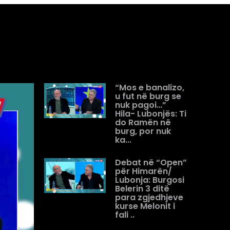
“Mos e banalizo,
u fut në burg se
nuk pagoi…”
Hila- Lubonjës: Ti
do Ramën në
burg, por nuk
ka...
Debat në “Open”
për Himarën/
Lubonja: Burgosi
Belerin 3 ditë
para zgjedhjeve
kurse Melonit i
fali ..