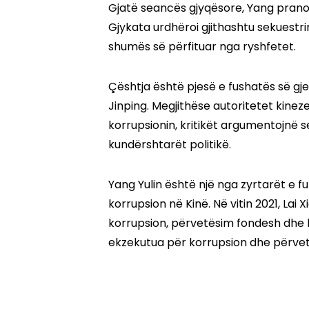
Gjatë seancës gjyqësore, Yang pranoi
Gjykata urdhëroi gjithashtu sekuestri
shumës së përfituar nga ryshfetet.
Çështja është pjesë e fushatës së gje
Jinping. Megjithëse autoritetet kineze
korrupsionin, kritikët argumentojnë 
kundërshtarët politikë.
Yang Yulin është një nga zyrtarët e f
korrupsion në Kinë. Në vitin 2021, Lai 
korrupsion, përvetësim fondesh dhe b
ekzekutua për korrupsion dhe përve