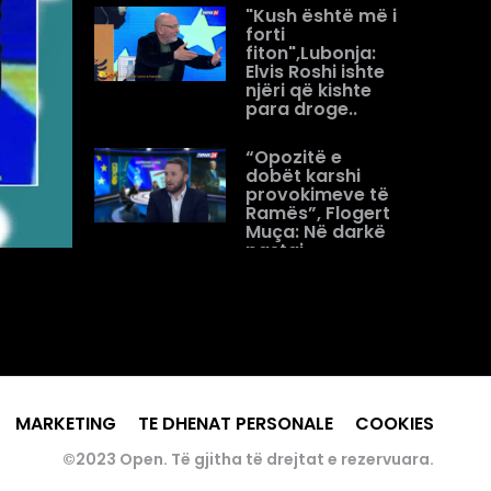
"Kush është më i
forti
fiton",Lubonja:
Elvis Roshi ishte
njëri që kishte
para droge..
“Opozitë e
dobët karshi
provokimeve të
Ramës”, Flogert
Muça: Në darkë
pastaj
shqetësohen
për...
Analistët debat
në “Open” për
gjuhën e Ramës/
Zekthi: Prej ’90
përdor gjuhë
MARKETING
TE DHENAT PERSONALE
COOKIES
demoralizuese
©2023 Open. Të gjitha të drejtat e rezervuara.
“Nuk flas me