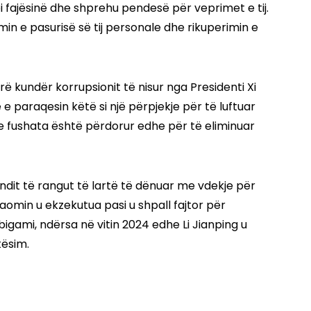
 fajësinë dhe shprehu pendesë për veprimet e tij.
min e pasurisë së tij personale dhe rikuperimin e
rë kundër korrupsionit të nisur nga Presidenti Xi
 e paraqesin këtë si një përpjekje për të luftuar
se fushata është përdorur edhe për të eliminuar
undit të rangut të lartë të dënuar me vdekje për
Xiaomin u ekzekutua pasi u shpall fajtor për
igami, ndërsa në vitin 2024 edhe Li Jianping u
tësim.