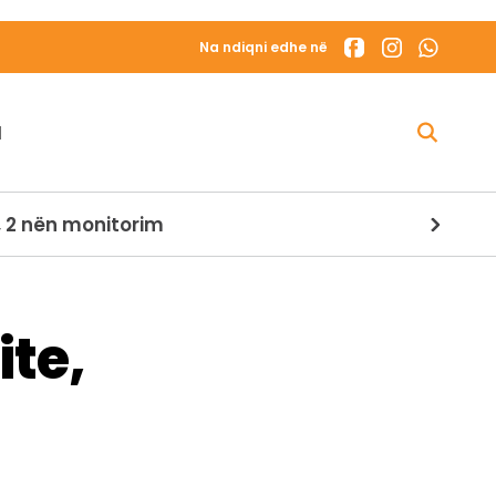
Na ndiqni edhe në
N
dihet gjendja e dy personave në bord
ite,