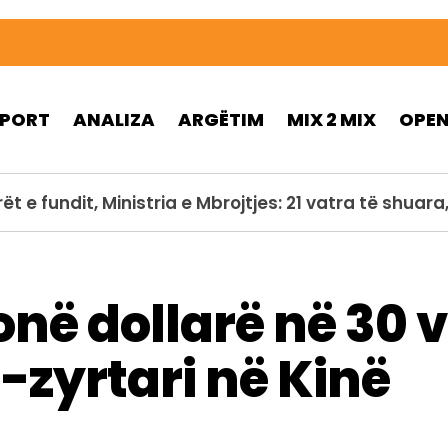
SPORT
ANALIZA
ARGËTIM
MIX 2 MIX
OPE
ohet gjatë operacionit kundër flakëve në Utah, nuk 
onë dollarë në 30 v
-zyrtari në Kinë