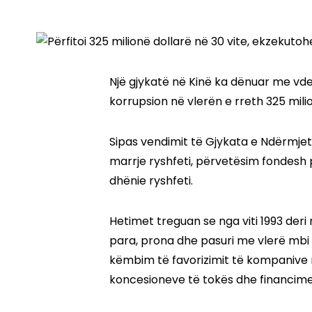
Një gjykatë në Kinë ka dënuar me vdekj
korrupsion në vlerën e rreth 325 mili
Sipas vendimit të Gjykata e Ndërmjet
marrje ryshfeti, përvetësim fondesh
dhënie ryshfeti.
Hetimet treguan se nga viti 1993 deri 
para, prona dhe pasuri me vlerë mbi 2
këmbim të favorizimit të kompanive n
koncesioneve të tokës dhe financim