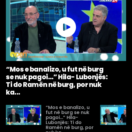
“Mos e banalizo, u fut në burg
se nuk pagoi…” Hila- Lubonjës:
Ti do Ramën në burg, por nuk
ka...
“Mos e banalizo, u
fut në burg se nuk
pagoi…” Hila-
Lubonjës: Ti do
Ramën në burg, por