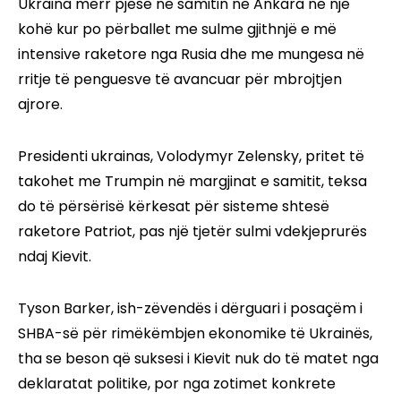
Ukraina merr pjesë në samitin në Ankara në një
kohë kur po përballet me sulme gjithnjë e më
intensive raketore nga Rusia dhe me mungesa në
rritje të penguesve të avancuar për mbrojtjen
ajrore.
Presidenti ukrainas, Volodymyr Zelensky, pritet të
takohet me Trumpin në margjinat e samitit, teksa
do të përsërisë kërkesat për sisteme shtesë
raketore Patriot, pas një tjetër sulmi vdekjeprurës
ndaj Kievit.
Tyson Barker, ish-zëvendës i dërguari i posaçëm i
SHBA-së për rimëkëmbjen ekonomike të Ukrainës,
tha se beson që suksesi i Kievit nuk do të matet nga
deklaratat politike, por nga zotimet konkrete