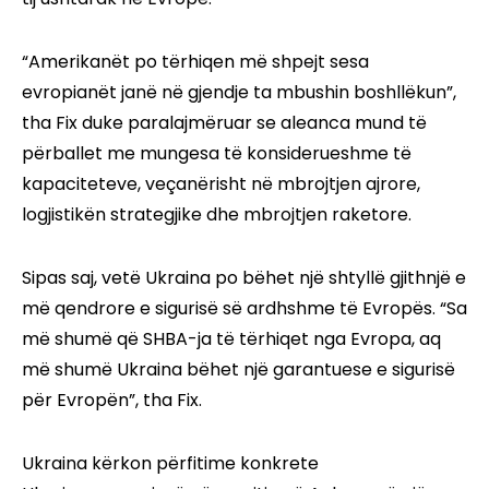
“Amerikanët po tërhiqen më shpejt sesa
evropianët janë në gjendje ta mbushin boshllëkun”,
tha Fix duke paralajmëruar se aleanca mund të
përballet me mungesa të konsiderueshme të
kapaciteteve, veçanërisht në mbrojtjen ajrore,
logjistikën strategjike dhe mbrojtjen raketore.
Sipas saj, vetë Ukraina po bëhet një shtyllë gjithnjë e
më qendrore e sigurisë së ardhshme të Evropës. “Sa
më shumë që SHBA-ja të tërhiqet nga Evropa, aq
më shumë Ukraina bëhet një garantuese e sigurisë
për Evropën”, tha Fix.
Ukraina kërkon përfitime konkrete