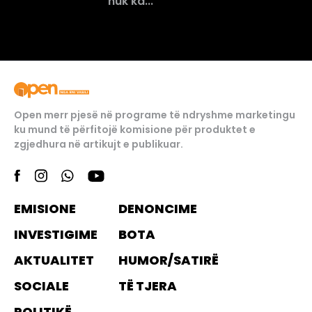
nuk ka...
Open merr pjesë në programe të ndryshme marketingu
ku mund të përfitojë komisione për produktet e
zgjedhura në artikujt e publikuar.
EMISIONE
DENONCIME
INVESTIGIME
BOTA
AKTUALITET
HUMOR/SATIRË
SOCIALE
TË TJERA
POLITIKË