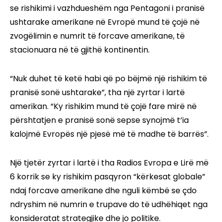
se rishikimi i vazhdueshëm nga Pentagoni i pranisë
ushtarake amerikane në Evropë mund të çojë në
zvogëlimin e numrit të forcave amerikane, të
stacionuara në të gjithë kontinentin.
“Nuk duhet të ketë habi që po bëjmë një rishikim të
pranisë sonë ushtarake”, tha një zyrtar i lartë
amerikan. “Ky rishikim mund të çojë fare mirë në
përshtatjen e pranisë sonë sepse synojmë t’ia
kalojmë Evropës një pjesë më të madhe të barrës”.
Një tjetër zyrtar i lartë i tha Radios Evropa e Lirë më
6 korrik se ky rishikim pasqyron “kërkesat globale”
ndaj forcave amerikane dhe nguli këmbë se çdo
ndryshim në numrin e trupave do të udhëhiqet nga
konsideratat strategjike dhe jo politike.