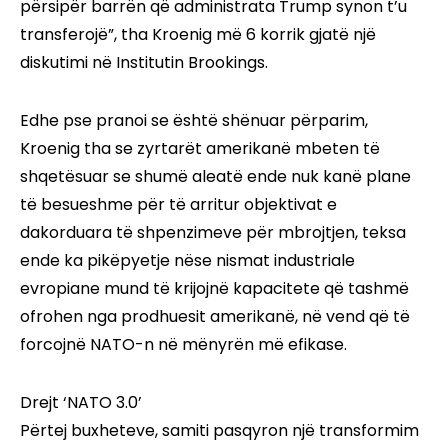
përsipër barrën që administrata Trump synon t’u
transferojë”, tha Kroenig më 6 korrik gjatë një
diskutimi në Institutin Brookings.
Edhe pse pranoi se është shënuar përparim,
Kroenig tha se zyrtarët amerikanë mbeten të
shqetësuar se shumë aleatë ende nuk kanë plane
të besueshme për të arritur objektivat e
dakorduara të shpenzimeve për mbrojtjen, teksa
ende ka pikëpyetje nëse nismat industriale
evropiane mund të krijojnë kapacitete që tashmë
ofrohen nga prodhuesit amerikanë, në vend që të
forcojnë NATO-n në mënyrën më efikase.
Drejt ‘NATO 3.0’
Përtej buxheteve, samiti pasqyron një transformim