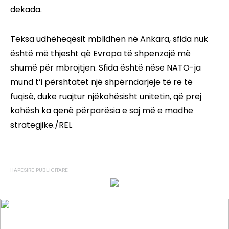
dekada.
Teksa udhëheqësit mblidhen në Ankara, sfida nuk
është më thjesht që Evropa të shpenzojë më
shumë për mbrojtjen. Sfida është nëse NATO-ja
mund t’i përshtatet një shpërndarjeje të re të
fuqisë, duke ruajtur njëkohësisht unitetin, që prej
kohësh ka qenë përparësia e saj më e madhe
strategjike./REL