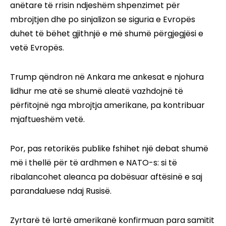
anëtare të rrisin ndjeshëm shpenzimet për
mbrojtjen dhe po sinjalizon se siguria e Evropës
duhet të bëhet gjithnjë e më shumë përgjegjësi e
vetë Evropës.
Trump qëndron në Ankara me ankesat e njohura
lidhur me atë se shumë aleatë vazhdojnë të
përfitojnë nga mbrojtja amerikane, pa kontribuar
mjaftueshëm vetë.
Por, pas retorikës publike fshihet një debat shumë
më i thellë për të ardhmen e NATO-s: si të
ribalancohet aleanca pa dobësuar aftësinë e saj
parandaluese ndaj Rusisë.
Zyrtarë të lartë amerikanë konfirmuan para samitit