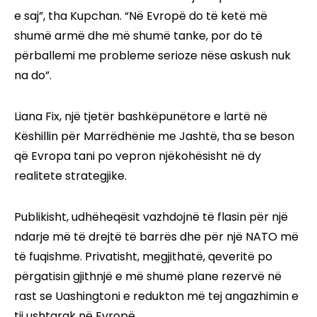
e saj”, tha Kupchan. “Në Evropë do të ketë më
shumë armë dhe më shumë tanke, por do të
përballemi me probleme serioze nëse askush nuk
na do”.
Liana Fix, një tjetër bashkëpunëtore e lartë në
Këshillin për Marrëdhënie me Jashtë, tha se beson
që Evropa tani po vepron njëkohësisht në dy
realitete strategjike.
Publikisht, udhëheqësit vazhdojnë të flasin për një
ndarje më të drejtë të barrës dhe për një NATO më
të fuqishme. Privatisht, megjithatë, qeveritë po
përgatisin gjithnjë e më shumë plane rezervë në
rast se Uashingtoni e redukton më tej angazhimin e
tij ushtarak në Evropë.