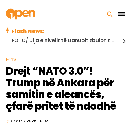
Flash News:
FOTO/ Ulja e nivelit të Danubit zbulon themelet e një ure të lashtë të Kostandinit të Madh
BOTA
Drejt “NATO 3.0”!
Trump në Ankara për
samitin e aleancës,
çfarë pritet të ndodhë
7 Korrik 2026, 10:02