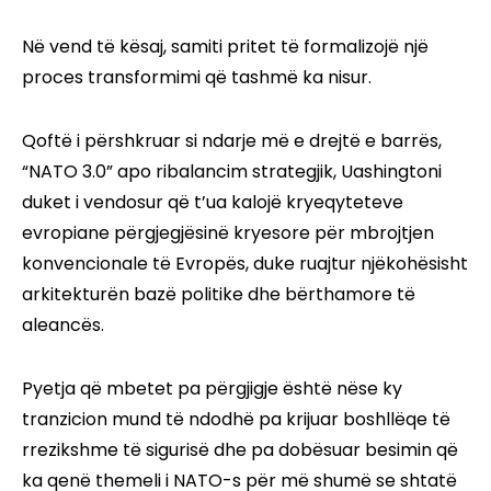
Në vend të kësaj, samiti pritet të formalizojë një
proces transformimi që tashmë ka nisur.
Qoftë i përshkruar si ndarje më e drejtë e barrës,
“NATO 3.0” apo ribalancim strategjik, Uashingtoni
duket i vendosur që t’ua kalojë kryeqyteteve
evropiane përgjegjësinë kryesore për mbrojtjen
konvencionale të Evropës, duke ruajtur njëkohësisht
arkitekturën bazë politike dhe bërthamore të
aleancës.
Pyetja që mbetet pa përgjigje është nëse ky
tranzicion mund të ndodhë pa krijuar boshllëqe të
rrezikshme të sigurisë dhe pa dobësuar besimin që
ka qenë themeli i NATO-s për më shumë se shtatë