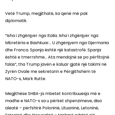
Vetë Trump, megjithatë, ka qenë më pak
diplomatik.
“Isha i zhgënjyer nga Italia. Isha i zhgënjyer nga
Mbretëria e Bashkuar… U zhgënjyem nga Gjermania
dhe Franca. Spanja është një katastrofë. Spanja
është e tmerrshme… Ata mendojnë se po përfitojnë
falas”, tha Trump javën e kaluar gjatë një takimi në
Zyrën Ovale me sekretarin e Përgjithshëm të
NATO-s, Mark Rutte.
Megjithëse SHBA-ja mbetet kontribuuesja më e
madhe e NATO-s sa u përket shpenzimeve, disa
aleatë – përfshirë Poloninë, Lituaninë, Letoninë,