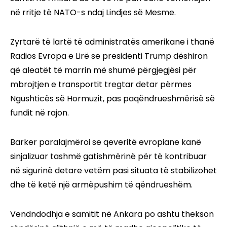
në rritje të NATO-s ndaj Lindjes së Mesme.
Zyrtarë të lartë të administratës amerikane i thanë
Radios Evropa e Lirë se presidenti Trump dëshiron
që aleatët të marrin më shumë përgjegjësi për
mbrojtjen e transportit tregtar detar përmes
Ngushticës së Hormuzit, pas paqëndrueshmërisë së
fundit në rajon.
Barker paralajmëroi se qeveritë evropiane kanë
sinjalizuar tashmë gatishmërinë për të kontribuar
në sigurinë detare vetëm pasi situata të stabilizohet
dhe të ketë një armëpushim të qëndrueshëm.
Vendndodhja e samitit në Ankara po ashtu thekson