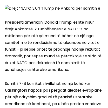
Presidenti amerikan, Donald Trump, është nisur
drejt Ankarasë, ku udhëheqësit e NATO-s po
mblidhen për atë që mund të bëhet në një nga
samitet më të rëndësishme të aleancës në vitet e
fundit – jo sepse pritet të prodhojë ndonjë rezultat
dramatik, por sepse mund të përcaktojë se si do të
duket NATO pas dekadash të dominimit të
udhëheqjes ushtarake amerikane.
Samiti i 7-8 korrikut zhvillohet në një kohë kur
Uashingtoni haptazi po i përgatit aleatët evropianë
për një ndryshim gradual të pranisë ushtarake
amerikane në kontinent, po u bën presion vendeve