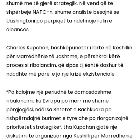
shumë më të gjerë strategjik. Në vend që të
shpërbëjë NATO-n, shumë analistë besojnë se
Uashingtoni po përpiqet ta ridefinojë rolin e
aleancës.
Charles Kupchan, bashkëpunëtor i lartë në Këshillin
për Marrëdhënie të Jashtme, e përshkroi këtë
proces si ribalancim, që sipas tij është dashur të
ndodhte më parë, e jo një krizë ekzistenciale.
“Po kalojmë një periudhë të domosdoshme
ribalancimi, ku Evropa po merr më shumë
përgjegjësi, ndërsa Shtetet e Bashkuara po
rishpërndajnë burimet e tyre dhe po riorganizojnë
prioritetet strategjike”, tha Kupchan gjatë një
diskutimi të organizuar nga Këshilli për Marrëdhënie