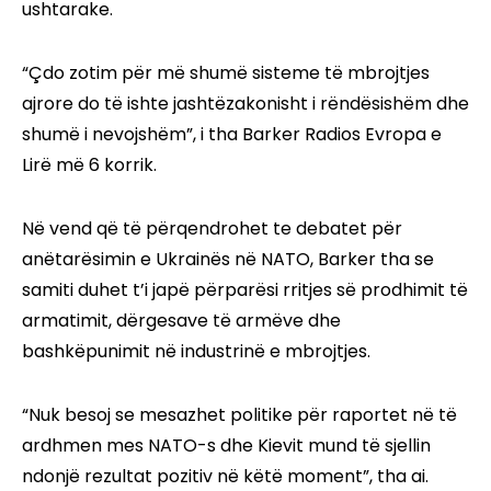
ushtarake.
“Çdo zotim për më shumë sisteme të mbrojtjes
ajrore do të ishte jashtëzakonisht i rëndësishëm dhe
shumë i nevojshëm”, i tha Barker Radios Evropa e
Lirë më 6 korrik.
Në vend që të përqendrohet te debatet për
anëtarësimin e Ukrainës në NATO, Barker tha se
samiti duhet t’i japë përparësi rritjes së prodhimit të
armatimit, dërgesave të armëve dhe
bashkëpunimit në industrinë e mbrojtjes.
“Nuk besoj se mesazhet politike për raportet në të
ardhmen mes NATO-s dhe Kievit mund të sjellin
ndonjë rezultat pozitiv në këtë moment”, tha ai.