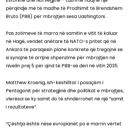
Estoninë dhe Norvegjinë – tashmë ndajnë një
përqindje më të madhe të Prodhimit të Brendshëm
Bruto (PBB) për mbrojtjen sesa Uashingtoni.
Pas zotimeve të marra në samitin e vitit të kaluar
në Hagë, vendet anëtare të NATO-s pritet që në
Ankara të paraqesin plane konkrete që tregojnë se
si synojnë të arrijnë shpenzime për mbrojtjen në
nivelin prej 5 për qind të PBB-së deri në vitin 2035.
Matthew Kroenig, ish-këshilltar i posaçëm i
Pentagonit për strategjinë dhe politikat e mbrojtjes,
vlerësoi se ky samit do të shndërrohet në një “samit
i rezultateve”.
“Çështja është nëse evropianët po e marrin vërtet