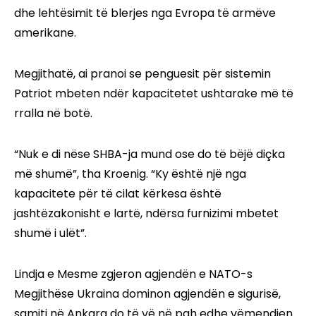
dhe lehtësimit të blerjes nga Evropa të armëve
amerikane.
Megjithatë, ai pranoi se penguesit për sistemin
Patriot mbeten ndër kapacitetet ushtarake më të
rralla në botë.
“Nuk e di nëse SHBA-ja mund ose do të bëjë diçka
më shumë”, tha Kroenig. “Ky është një nga
kapacitete për të cilat kërkesa është
jashtëzakonisht e lartë, ndërsa furnizimi mbetet
shumë i ulët”.
Lindja e Mesme zgjeron agjendën e NATO-s
Megjithëse Ukraina dominon agjendën e sigurisë,
samiti në Ankara do të vë në pah edhe vëmendjen