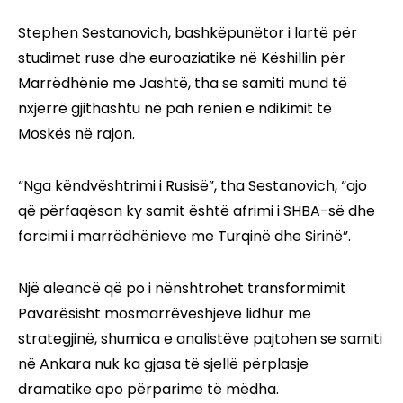
Stephen Sestanovich, bashkëpunëtor i lartë për
studimet ruse dhe euroaziatike në Këshillin për
Marrëdhënie me Jashtë, tha se samiti mund të
nxjerrë gjithashtu në pah rënien e ndikimit të
Moskës në rajon.
“Nga këndvështrimi i Rusisë”, tha Sestanovich, “ajo
që përfaqëson ky samit është afrimi i SHBA-së dhe
forcimi i marrëdhënieve me Turqinë dhe Sirinë”.
Një aleancë që po i nënshtrohet transformimit
Pavarësisht mosmarrëveshjeve lidhur me
strategjinë, shumica e analistëve pajtohen se samiti
në Ankara nuk ka gjasa të sjellë përplasje
dramatike apo përparime të mëdha.