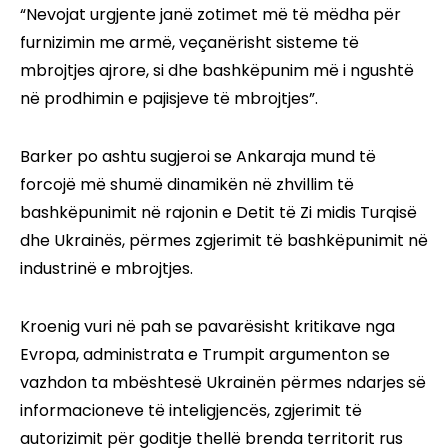
“Nevojat urgjente janë zotimet më të mëdha për
furnizimin me armë, veçanërisht sisteme të
mbrojtjes ajrore, si dhe bashkëpunim më i ngushtë
në prodhimin e pajisjeve të mbrojtjes”.
Barker po ashtu sugjeroi se Ankaraja mund të
forcojë më shumë dinamikën në zhvillim të
bashkëpunimit në rajonin e Detit të Zi midis Turqisë
dhe Ukrainës, përmes zgjerimit të bashkëpunimit në
industrinë e mbrojtjes.
Kroenig vuri në pah se pavarësisht kritikave nga
Evropa, administrata e Trumpit argumenton se
vazhdon ta mbështesë Ukrainën përmes ndarjes së
informacioneve të inteligjencës, zgjerimit të
autorizimit për goditje thellë brenda territorit rus