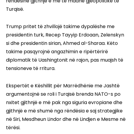
rëndësinë gjithnjë e më të madhe gjeopolitike të
Turqisë.
Trump pritet të zhvillojë takime dypalëshe me
presidentin turk, Recep Tayyip Erdoaan, Zelenskyn
si dhe presidentin sirian, Ahmed al-Sharaa. Këto
takime pasqyrojnë angazhimin e ripërtërirë
diplomatik të Uashingtonit në rajon, pas muajsh të
tensioneve të rritura.
Ekspertët e Këshillit për Marrëdhënie me Jashtë
argumentojnë se roli i Turqisë brenda NATO-s po
nxitet gjithnjë e më pak nga siguria evropiane dhe
gjithnjë e më shumë nga rëndësia e saj strategjike
në Siri, Mesdheun Lindor dhe në Lindjen e Mesme në
tërësi.