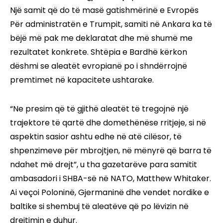
Një samit që do të masë gatishmërinë e Evropës
Për administratën e Trumpit, samiti në Ankara ka të
bëjë më pak me deklaratat dhe më shumë me
rezultatet konkrete. Shtëpia e Bardhë kërkon
dëshmi se aleatët evropianë po i shndërrojnë
premtimet në kapacitete ushtarake.
“Ne presim që të gjithë aleatët të tregojnë një
trajektore të qartë dhe domethënëse rritjeje, si në
aspektin sasior ashtu edhe në atë cilësor, të
shpenzimeve për mbrojtjen, në mënyrë që barra të
ndahet më drejt”, u tha gazetarëve para samitit
ambasadori i SHBA-së në NATO, Matthew Whitaker.
Ai veçoi Poloninë, Gjermaninë dhe vendet nordike e
baltike si shembuj të aleatëve që po lëvizin në
drejtimin e duhur.