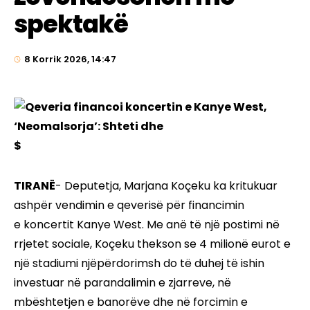
spektakë
8 Korrik 2026, 14:47
$
TIRANË
- Deputetja, Marjana Koçeku ka kritukuar
ashpër vendimin e qeverisë për financimin
e koncertit Kanye West. Me anë të një postimi në
rrjetet sociale, Koçeku thekson se 4 milionë eurot e
një stadiumi njëpërdorimsh do të duhej të ishin
investuar në parandalimin e zjarreve, në
mbështetjen e banorëve dhe në forcimin e