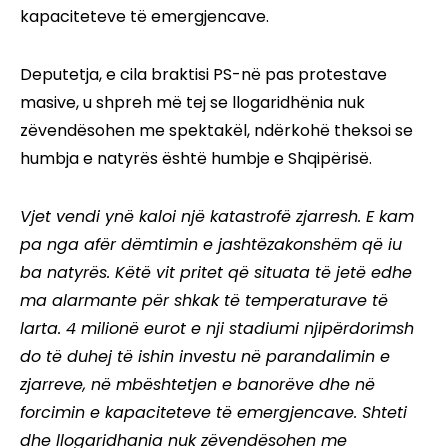
kapaciteteve të emergjencave.
Deputetja, e cila braktisi PS-në pas protestave
masive, u shpreh më tej se llogaridhënia nuk
zëvendësohen me spektakël, ndërkohë theksoi se
humbja e natyrës është humbje e Shqipërisë.
Vjet vendi ynë kaloi një katastrofë zjarresh. E kam
pa nga afër dëmtimin e jashtëzakonshëm që iu
ba natyrës. Këtë vit pritet që situata të jetë edhe
ma alarmante për shkak të temperaturave të
larta. 4 milionë eurot e nji stadiumi njipërdorimsh
do të duhej të ishin investu në parandalimin e
zjarreve, në mbështetjen e banorëve dhe në
forcimin e kapaciteteve të emergjencave. Shteti
dhe llogaridhania nuk zëvendësohen me