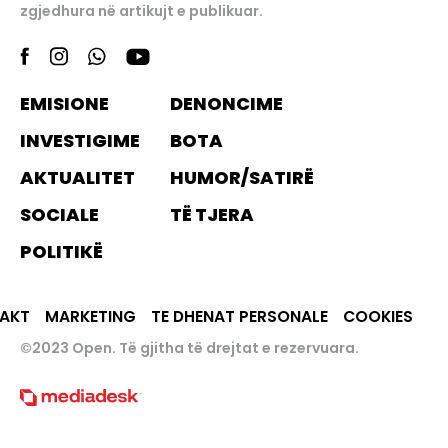
zgjedhura në artikujt e publikuar.
EMISIONE
DENONCIME
INVESTIGIME
BOTA
AKTUALITET
HUMOR/SATIRË
SOCIALE
TË TJERA
POLITIKË
AKT
MARKETING
TE DHENAT PERSONALE
COOKIES
©2023 Open. Të gjitha të drejtat e rezervuara.