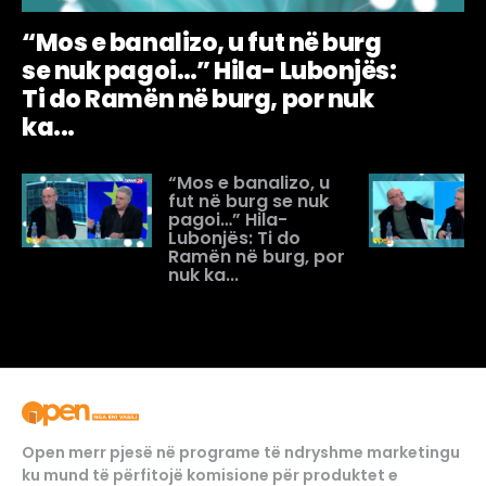
“Mos e banalizo, u fut në burg
se nuk pagoi…” Hila- Lubonjës:
Ti do Ramën në burg, por nuk
ka...
“Mos e banalizo, u
fut në burg se nuk
pagoi…” Hila-
Lubonjës: Ti do
Ramën në burg, por
nuk ka...
Open merr pjesë në programe të ndryshme marketingu
ku mund të përfitojë komisione për produktet e