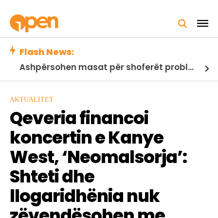
Flash News:
Ashpërsohen masat për shoferët problematikë, hyjnë në fuqi ndryshimet në Kodin Rrugor
AKTUALITET
Qeveria financoi
koncertin e Kanye
West, ‘Neomalsorja’:
Shteti dhe
llogaridhënia nuk
zëvendësohen me