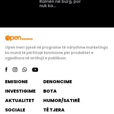
Ramën në burg, por
nuk ka...
Open merr pjesë në programe të ndryshme marketingu
ku mund të përfitojë komisione për produktet e
zgjedhura në artikujt e publikuar.
EMISIONE
DENONCIME
INVESTIGIME
BOTA
AKTUALITET
HUMOR/SATIRË
SOCIALE
TË TJERA