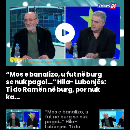
“Mos e banalizo, u fut në burg
se nuk pagoi…” Hila- Lubonjës:
Ti do Ramën në burg, por nuk
ka...
“Mos e banalizo, u
fut në burg se nuk
pagoi…” Hila-
Lubonjës: Ti do