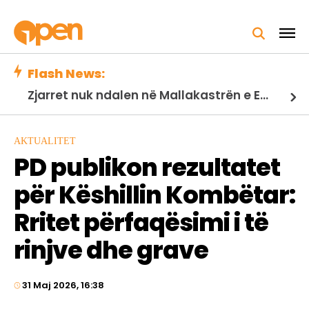
Flash News:
Zjarret nuk ndalen në Mallakastrën e Egër/ Riaktivizohet vatra në Panahor, flakët avancojnë drejt Greshicës
AKTUALITET
PD publikon rezultatet
për Këshillin Kombëtar:
Rritet përfaqësimi i të
rinjve dhe grave
31 Maj 2026, 16:38