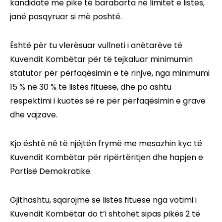
kandidatë me pikë të barabarta në limitet e listës,
janë pasqyruar si më poshtë.
Është për tu vlerësuar vullneti i anëtarëve të
Kuvendit Kombëtar për të tejkaluar minimumin
statutor për përfaqësimin e të rinjve, nga minimumi
15 % në 30 % të listës fituese, dhe po ashtu
respektimi i kuotës së re për përfaqësimin e grave
dhe vajzave.
Kjo është në të njëjtën frymë me mesazhin kyc të
Kuvendit Kombëtar për ripërtëritjen dhe hapjen e
Partisë Demokratike.
Gjithashtu, sqarojmë se listës fituese nga votimi i
Kuvendit Kombëtar do t’i shtohet sipas pikës 2 të