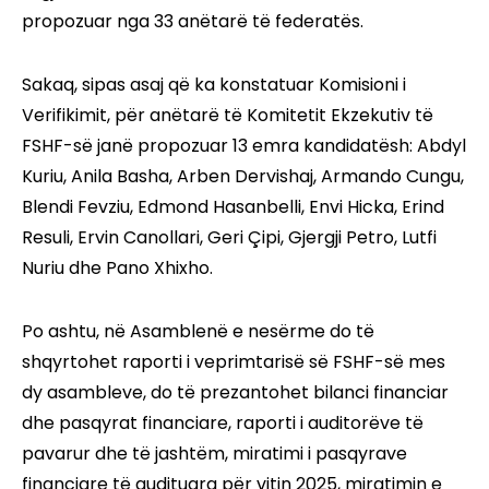
propozuar nga 33 anëtarë të federatës.
Sakaq, sipas asaj që ka konstatuar Komisioni i
Verifikimit, për anëtarë të Komitetit Ekzekutiv të
FSHF-së janë propozuar 13 emra kandidatësh: Abdyl
Kuriu, Anila Basha, Arben Dervishaj, Armando Cungu,
Blendi Fevziu, Edmond Hasanbelli, Envi Hicka, Erind
Resuli, Ervin Canollari, Geri Çipi, Gjergji Petro, Lutfi
Nuriu dhe Pano Xhixho.
Po ashtu, në Asamblenë e nesërme do të
shqyrtohet raporti i veprimtarisë së FSHF-së mes
dy asambleve, do të prezantohet bilanci financiar
dhe pasqyrat financiare, raporti i auditorëve të
pavarur dhe të jashtëm, miratimi i pasqyrave
financiare të audituara për vitin 2025, miratimin e