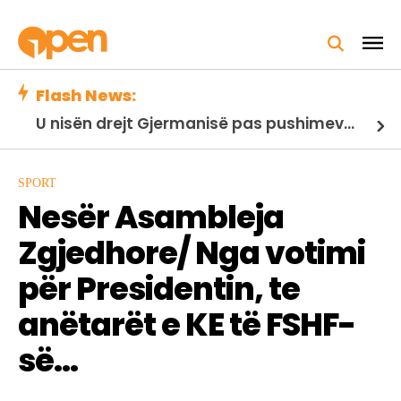
Flash News:
U nisën drejt Gjermanisë pas pushimeve në Kosovë, humbin jetën në aksident tre anëtarët e familjes nga Kosova
SPORT
Nesër Asambleja
Zgjedhore/ Nga votimi
për Presidentin, te
anëtarët e KE të FSHF-
së...