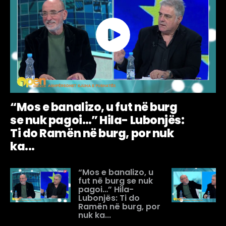
“Mos e banalizo, u fut në burg
se nuk pagoi…” Hila- Lubonjës:
Ti do Ramën në burg, por nuk
ka...
“Mos e banalizo, u
fut në burg se nuk
pagoi…” Hila-
Lubonjës: Ti do
Ramën në burg, por
nuk ka...