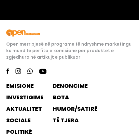
Open merr pjesë në programe të ndryshme marketingu
ku mund të përfitojë komisione për produktet e
zgjedhura në artikujt e publikuar.
EMISIONE
DENONCIME
INVESTIGIME
BOTA
AKTUALITET
HUMOR/SATIRË
SOCIALE
TË TJERA
POLITIKË