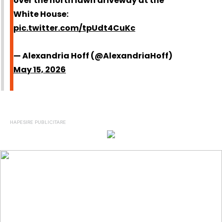
over the north lawn driveway at the
White House:
pic.twitter.com/tpUdt4CuKc
— Alexandria Hoff (@AlexandriaHoff)
May 15, 2026