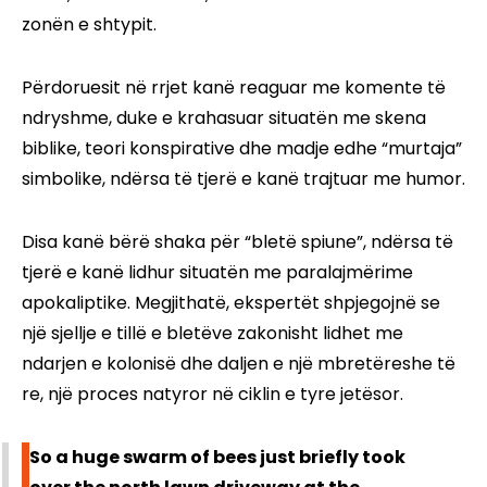
zonën e shtypit.
Përdoruesit në rrjet kanë reaguar me komente të
ndryshme, duke e krahasuar situatën me skena
biblike, teori konspirative dhe madje edhe “murtaja”
simbolike, ndërsa të tjerë e kanë trajtuar me humor.
Disa kanë bërë shaka për “bletë spiune”, ndërsa të
tjerë e kanë lidhur situatën me paralajmërime
apokaliptike. Megjithatë, ekspertët shpjegojnë se
një sjellje e tillë e bletëve zakonisht lidhet me
ndarjen e kolonisë dhe daljen e një mbretëreshe të
re, një proces natyror në ciklin e tyre jetësor.
So a huge swarm of bees just briefly took