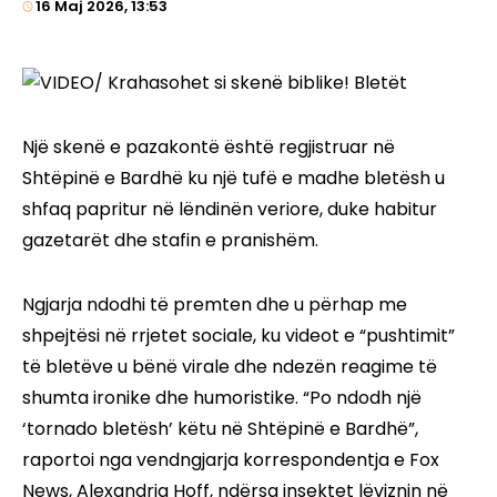
16 Maj 2026, 13:53
Një skenë e pazakontë është regjistruar në
Shtëpinë e Bardhë ku një tufë e madhe bletësh u
shfaq papritur në lëndinën veriore, duke habitur
gazetarët dhe stafin e pranishëm.
Ngjarja ndodhi të premten dhe u përhap me
shpejtësi në rrjetet sociale, ku videot e “pushtimit”
të bletëve u bënë virale dhe ndezën reagime të
shumta ironike dhe humoristike. “Po ndodh një
‘tornado bletësh’ këtu në Shtëpinë e Bardhë”,
raportoi nga vendngjarja korrespondentja e Fox
News, Alexandria Hoff, ndërsa insektet lëviznin në