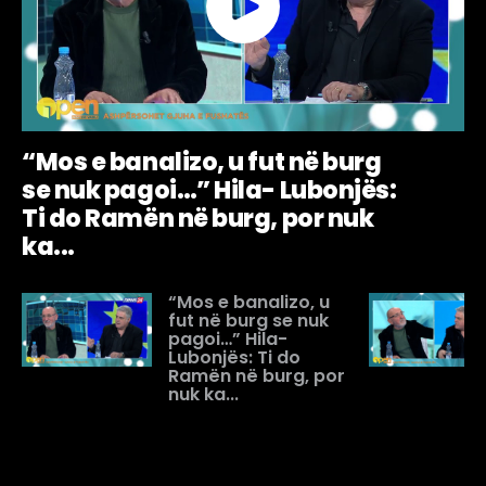
“Mos e banalizo, u fut në burg
se nuk pagoi…” Hila- Lubonjës:
Ti do Ramën në burg, por nuk
ka...
“Mos e banalizo, u
fut në burg se nuk
pagoi…” Hila-
Lubonjës: Ti do
Ramën në burg, por
nuk ka...