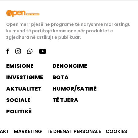
Open merr pjesë në programe të ndryshme marketingu
ku mund të përfitojë komisione për produktet e
zgjedhura në artikujt e publikuar.
EMISIONE
DENONCIME
INVESTIGIME
BOTA
AKTUALITET
HUMOR/SATIRË
SOCIALE
TË TJERA
POLITIKË
AKT
MARKETING
TE DHENAT PERSONALE
COOKIES