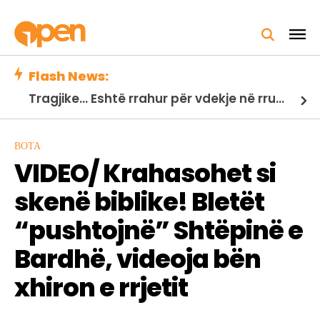
Flash News:
Tragjike... Eshtë rrahur për vdekje në rrugë nga një bandë kriminale, lojtari i Ugandës!
BOTA
VIDEO/ Krahasohet si
skenë biblike! Bletët
“pushtojnë” Shtëpinë e
Bardhë, videoja bën
xhiron e rrjetit