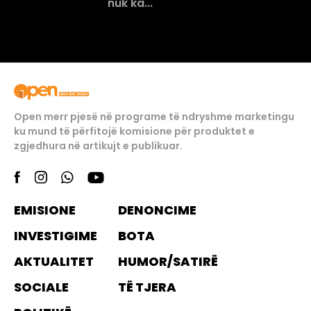
nuk ka...
Open merr pjesë në programe të ndryshme marketingu
ku mund të përfitojë komisione për produktet e
zgjedhura në artikujt e publikuar.
EMISIONE
DENONCIME
INVESTIGIME
BOTA
AKTUALITET
HUMOR/SATIRË
SOCIALE
TË TJERA