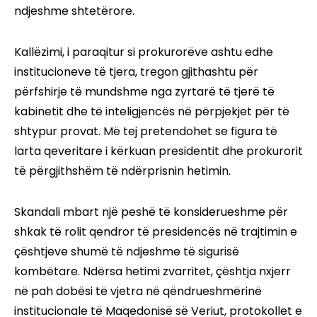
ndjeshme shtetërore.
Kallëzimi, i paraqitur si prokurorëve ashtu edhe
institucioneve të tjera, tregon gjithashtu për
përfshirje të mundshme nga zyrtarë të tjerë të
kabinetit dhe të inteligjencës në përpjekjet për të
shtypur provat. Më tej pretendohet se figura të
larta qeveritare i kërkuan presidentit dhe prokurorit
të përgjithshëm të ndërprisnin hetimin.
Skandali mbart një peshë të konsiderueshme për
shkak të rolit qendror të presidencës në trajtimin e
çështjeve shumë të ndjeshme të sigurisë
kombëtare. Ndërsa hetimi zvarritet, çështja nxjerr
në pah dobësi të vjetra në qëndrueshmërinë
institucionale të Maqedonisë së Veriut, protokollet e