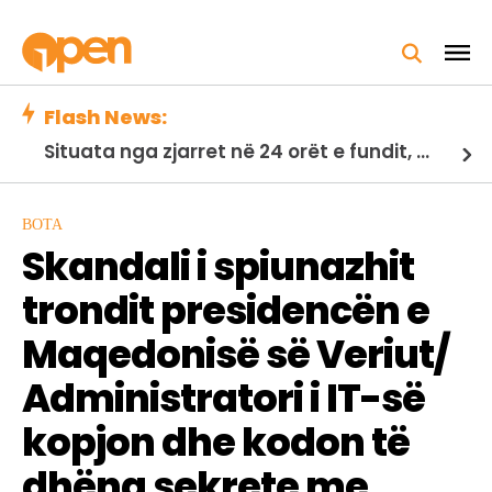
Flash News:
Situata nga zjarret në 24 orët e fundit, Ministria e Mbrojtjes: 21 vatra të shuara, 2 nën monitorim
BOTA
Skandali i spiunazhit
trondit presidencën e
Maqedonisë së Veriut/
Administratori i IT-së
kopjon dhe kodon të
dhëna sekrete me