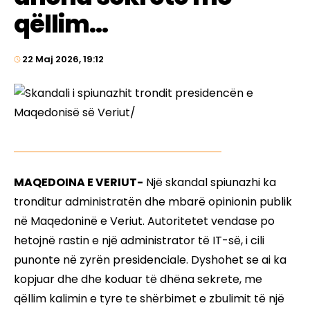
qëllim...
22 Maj 2026, 19:12
MAQEDOINA E VERIUT-
Një skandal spiunazhi ka
tronditur administratën dhe mbarë opinionin publik
në Maqedoninë e Veriut. Autoritetet vendase po
hetojnë rastin e një administrator të IT-së, i cili
punonte në zyrën presidenciale. Dyshohet se ai ka
kopjuar dhe dhe koduar të dhëna sekrete, me
qëllim kalimin e tyre te shërbimet e zbulimit të një