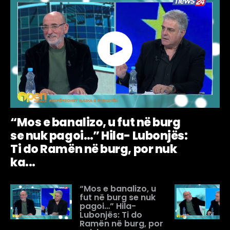
“Mos e banalizo, u fut në burg
se nuk pagoi…” Hila- Lubonjës:
Ti do Ramën në burg, por nuk
ka...
“Mos e banalizo, u
fut në burg se nuk
pagoi…” Hila-
Lubonjës: Ti do
Ramën në burg, por