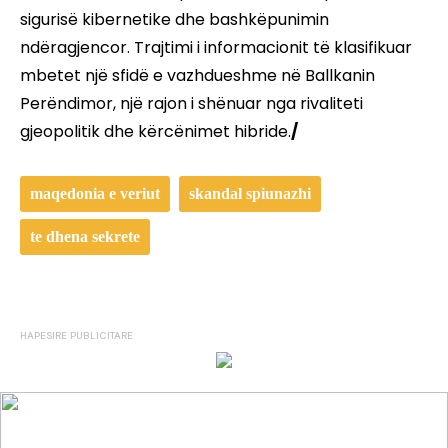
sigurisë kibernetike dhe bashkëpunimin
ndëragjencor. Trajtimi i informacionit të klasifikuar
mbetet një sfidë e vazhdueshme në Ballkanin
Perëndimor, një rajon i shënuar nga rivaliteti
gjeopolitik dhe kërcënimet hibride.
/
maqedonia e veriut
skandal spiunazhi
te dhena sekrete