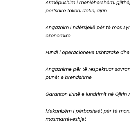
Armëpushim i menjëhershëm, gjithëpë
përfshirë tokën, detin, ajrin.
Angazhim i ndërsjellë për të mos syn
ekonomike
Fundi i operacioneve ushtarake dhe 
Angazhime për të respektuar sovranit
punët e brendshme
Garanton lirinë e lundrimit në Gjiri
Mekanizëm i përbashkët për të monit
mosmarrëveshjet