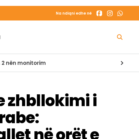
Na ndiqni edhe në
N
dihet gjendja e dy personave në bord
zhbllokimi i
rabe:
let në orët e