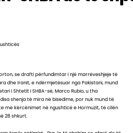
orton, se drafti përfundimtar i një marrëveshjeje të
 dhe Iranit, e ndërmjetësuar nga Pakistani, mund
ari i Shtetit i SHBA-së, Marco Rubio, u tha
 disa shenja të mira në bisedime, por nuk mund të
nte me kërcënimet në ngushticë e Hormuzit, të cilën
më 28 shkurt.