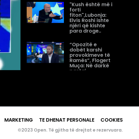
"Kush është më i
forti
fiton",Lubonja:
Elvis Roshi ishte
njëri që kishte
para droge..
“Opozitë e
dobët karshi
provokimeve të
Ramës”, Flogert
Muça: Në darkë
pastaj
shqetësohen
për...
Analistët debat
në “Open” për
gjuhën e Ramës/
Zekthi: Prej ’90
përdor gjuhë
MARKETING
TE DHENAT PERSONALE
COOKIES
demoralizuese
©2023 Open. Të gjitha të drejtat e rezervuara.
“Nuk flas me