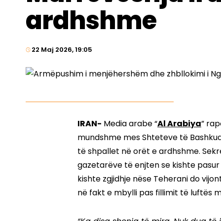
ardhshme
22 Maj 2026, 19:05
IRAN-
Media arabe “
Al Arabiya
” rap
mundshme mes Shteteve të Bashkuara
të shpallet në orët e ardhshme. Sekret
gazetarëve të enjten se kishte pasur
kishte zgjidhje nëse Teherani do vijo
në fakt e mbylli pas fillimit të luftës 