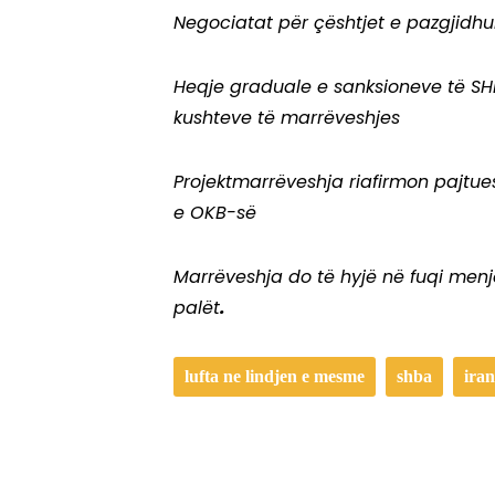
Negociatat për çështjet e pazgjidhur
Heqje graduale e sanksioneve të SH
kushteve të marrëveshjes
Projektmarrëveshja riafirmon pajtu
e OKB-së
Marrëveshja do të hyjë në fuqi menjë
palët
.
lufta ne lindjen e mesme
shba
iran