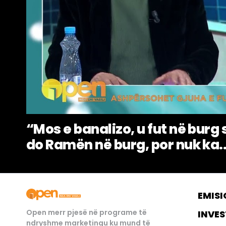
“Mos e banalizo, u fut në burg 
do Ramën në burg, por nuk ka..
EMISI
Open merr pjesë në programe të
INVES
ndryshme marketingu ku mund të