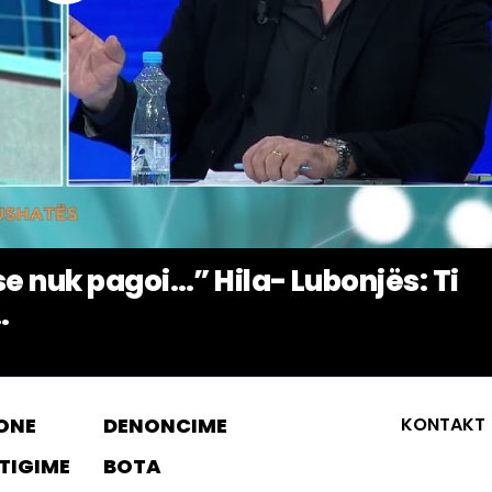
se nuk pagoi…” Hila- Lubonjës: Ti
.
ONE
DENONCIME
KONTAKT
TIGIME
BOTA