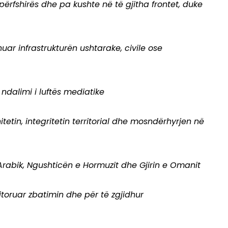
rfshirës dhe pa kushte në të gjitha frontet, duke
uar infrastrukturën ushtarake, civile ose
ndalimi i luftës mediatike
etin, integritetin territorial dhe mosndërhyrjen në
n Arabik, Ngushticën e Hormuzit dhe Gjirin e Omanit
oruar zbatimin dhe për të zgjidhur