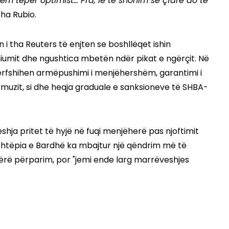
em tepër optimist... Pra, le të shohim se çfarë do të
ha Rubio.
an i tha Reuters të enjten se boshllëqet ishin
niumit dhe ngushtica mbetën ndër pikat e ngërçit. Në
përfshihen armëpushimi i menjëhershëm, garantimi i
ormuzit, si dhe heqja graduale e sanksioneve të SHBA-
hja pritet të hyjë në fuqi menjëherë pas njoftimit
, Shtëpia e Bardhë ka mbajtur një qëndrim më të
ërë përparim, por "jemi ende larg marrëveshjes