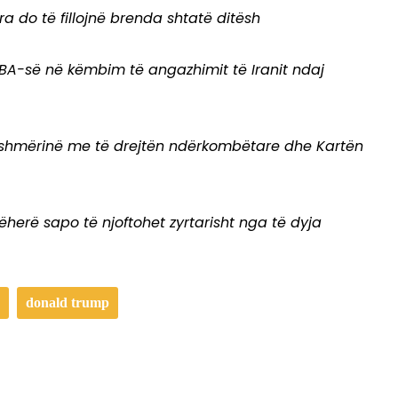
a do të fillojnë brenda shtatë ditësh
BA-së në këmbim të angazhimit të Iranit ndaj
eshmërinë me të drejtën ndërkombëtare dhe Kartën
herë sapo të njoftohet zyrtarisht nga të dyja
donald trump