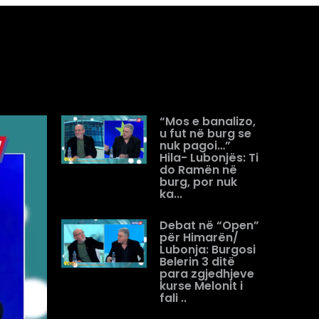
“Mos e banalizo,
u fut në burg se
nuk pagoi…”
Hila- Lubonjës: Ti
do Ramën në
burg, por nuk
ka...
Debat në “Open”
për Himarën/
Lubonja: Burgosi
Belerin 3 ditë
para zgjedhjeve
kurse Melonit i
fali ..