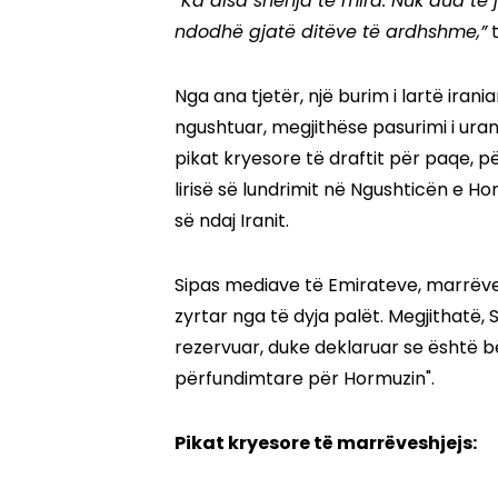
“Ka disa shenja të mira. Nuk dua të j
ndodhë gjatë ditëve të ardhshme,”
t
Nga ana tjetër, një burim i lartë irani
ngushtuar, megjithëse pasurimi i ura
pikat kryesore të draftit për paqe, 
lirisë së lundrimit në Ngushticën e H
së ndaj Iranit.
Sipas mediave të Emirateve, marrëves
zyrtar nga të dyja palët. Megjithatë
rezervuar, duke deklaruar se është b
përfundimtare për Hormuzin".
Pikat kryesore të marrëveshjejs: