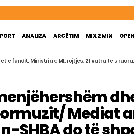
SPORT
ANALIZA
ARGËTIM
MIX 2 MIX
OPE
ohet gjatë operacionit kundër flakëve në Utah, nuk 
enjëhershëm dhe 
ormuzit/ Mediat a
n-SHBA do të shpal