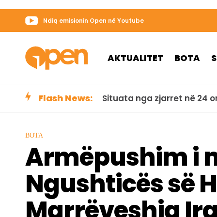
Ndiq emisionin Open në Youtube
AKTUALITET
BOTA
Flash News:
Helikopteri zjarrfikës rrëz
BOTA
Armëpushim i m
Ngushticës së H
Marrëveshja Ira