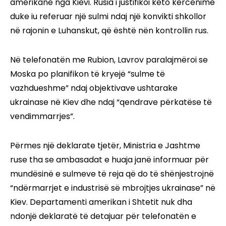
amerikanë nga Kievi. Rusia i justifikoi këto kërcënime
duke iu referuar një sulmi ndaj një konvikti shkollor
në rajonin e Luhanskut, që është nën kontrollin rus.
Në telefonatën me Rubion, Lavrov paralajmëroi se
Moska po planifikon të kryejë “sulme të
vazhdueshme” ndaj objektivave ushtarake
ukrainase në Kiev dhe ndaj “qendrave përkatëse të
vendimmarrjes”.
Përmes një deklarate tjetër, Ministria e Jashtme
ruse tha se ambasadat e huaja janë informuar për
mundësinë e sulmeve të reja që do të shënjestrojnë
“ndërmarrjet e industrisë së mbrojtjes ukrainase” në
Kiev. Departamenti amerikan i Shtetit nuk dha
ndonjë deklaratë të detajuar për telefonatën e