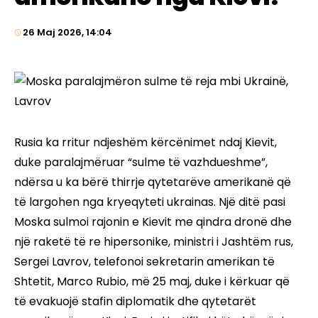
26 Maj 2026, 14:04
Rusia ka rritur ndjeshëm kërcënimet ndaj Kievit,
duke paralajmëruar “sulme të vazhdueshme”,
ndërsa u ka bërë thirrje qytetarëve amerikanë që
të largohen nga kryeqyteti ukrainas. Një ditë pasi
Moska sulmoi rajonin e Kievit me qindra dronë dhe
një raketë të re hipersonike, ministri i Jashtëm rus,
Sergei Lavrov, telefonoi sekretarin amerikan të
Shtetit, Marco Rubio, më 25 maj, duke i kërkuar që
të evakuojë stafin diplomatik dhe qytetarët