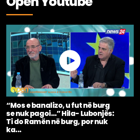
Open Youtube
“Mos e banalizo, u fut në burg
se nuk pagoi…” Hila- Lubonjës:
Ti do Ramën në burg, por nuk
ka...