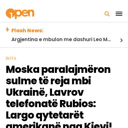
Flash News:
Argjentina e mbulon me dashuri Leo Messin pas vdekjes së babait të tij…
BOTA
Moska paralajmëron
sulme të reja mbi
Ukrainë, Lavrov
telefonatë Rubios:
Largo qytetarët
amerikanë nga Kievi!