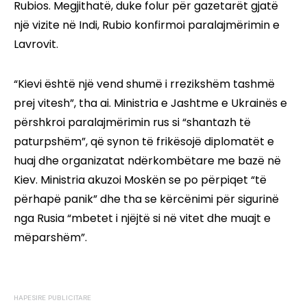
Rubios. Megjithatë, duke folur për gazetarët gjatë
një vizite në Indi, Rubio konfirmoi paralajmërimin e
Lavrovit.
“Kievi është një vend shumë i rrezikshëm tashmë
prej vitesh”, tha ai. Ministria e Jashtme e Ukrainës e
përshkroi paralajmërimin rus si “shantazh të
paturpshëm”, që synon të frikësojë diplomatët e
huaj dhe organizatat ndërkombëtare me bazë në
Kiev. Ministria akuzoi Moskën se po përpiqet “të
përhapë panik” dhe tha se kërcënimi për sigurinë
nga Rusia “mbetet i njëjtë si në vitet dhe muajt e
mëparshëm”.