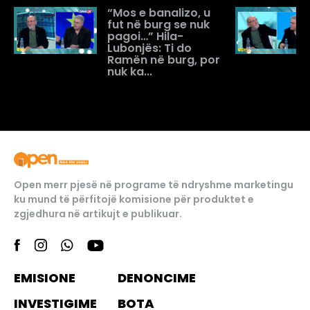
“Mos e banalizo, u
fut në burg se nuk
pagoi…” Hila-
Lubonjës: Ti do
Ramën në burg, por
nuk ka...
Open merr pjesë në programe të ndryshme marketingu
ku mund të përfitojë komisione për produktet e
zgjedhura në artikujt e publikuar.
EMISIONE
DENONCIME
INVESTIGIME
BOTA