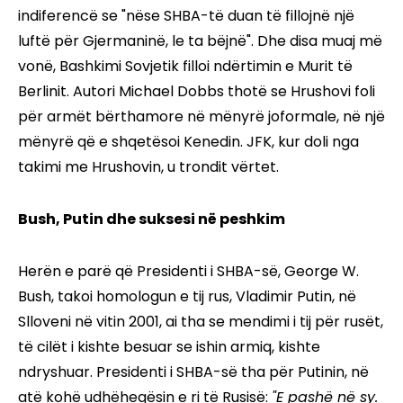
indiferencë se "nëse SHBA-të duan të fillojnë një
luftë për Gjermaninë, le ta bëjnë". Dhe disa muaj më
vonë, Bashkimi Sovjetik filloi ndërtimin e Murit të
Berlinit. Autori Michael Dobbs thotë se Hrushovi foli
për armët bërthamore në mënyrë joformale, në një
mënyrë që e shqetësoi Kenedin. JFK, kur doli nga
takimi me Hrushovin, u trondit vërtet.
Bush, Putin dhe suksesi në peshkim
Herën e parë që Presidenti i SHBA-së, George W.
Bush, takoi homologun e tij rus, Vladimir Putin, në
Slloveni në vitin 2001, ai tha se mendimi i tij për rusët,
të cilët i kishte besuar se ishin armiq, kishte
ndryshuar. Presidenti i SHBA-së tha për Putinin, në
atë kohë udhëheqësin e ri të Rusisë:
"E pashë në sy.