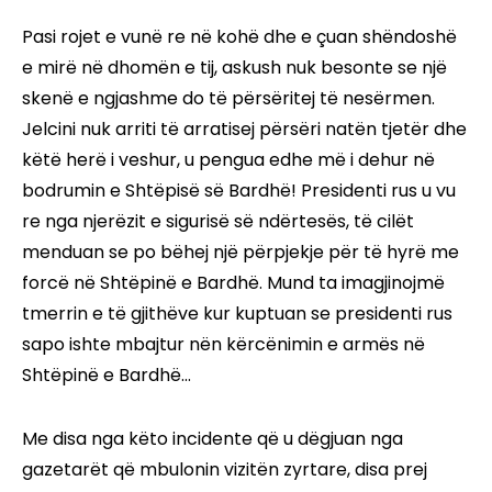
Pasi rojet e vunë re në kohë dhe e çuan shëndoshë
e mirë në dhomën e tij, askush nuk besonte se një
skenë e ngjashme do të përsëritej të nesërmen.
Jelcini nuk arriti të arratisej përsëri natën tjetër dhe
këtë herë i veshur, u pengua edhe më i dehur në
bodrumin e Shtëpisë së Bardhë! Presidenti rus u vu
re nga njerëzit e sigurisë së ndërtesës, të cilët
menduan se po bëhej një përpjekje për të hyrë me
forcë në Shtëpinë e Bardhë. Mund ta imagjinojmë
tmerrin e të gjithëve kur kuptuan se presidenti rus
sapo ishte mbajtur nën kërcënimin e armës në
Shtëpinë e Bardhë...
Me disa nga këto incidente që u dëgjuan nga
gazetarët që mbulonin vizitën zyrtare, disa prej