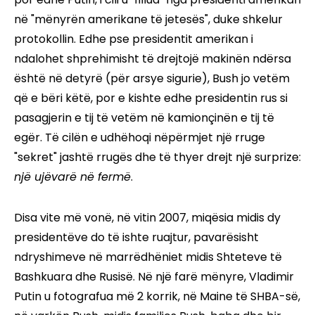
në "mënyrën amerikane të jetesës", duke shkelur
protokollin. Edhe pse presidentit amerikan i
ndalohet shprehimisht të drejtojë makinën ndërsa
është në detyrë (për arsye sigurie), Bush jo vetëm
që e bëri këtë, por e kishte edhe presidentin rus si
pasagjerin e tij të vetëm në kamionçinën e tij të
egër. Të cilën e udhëhoqi nëpërmjet një rruge
"sekret" jashtë rrugës dhe të thyer drejt një surprize:
një ujëvarë në fermë
.
Disa vite më vonë, në vitin 2007, miqësia midis dy
presidentëve do të ishte ruajtur, pavarësisht
ndryshimeve në marrëdhëniet midis Shteteve të
Bashkuara dhe Rusisë. Në një farë mënyre, Vladimir
Putin u fotografua më 2 korrik, në Maine të SHBA-së,