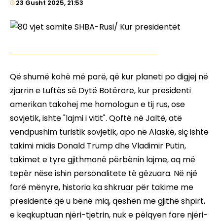
23 Gusht 2025, 21:53
Që shumë kohë më parë, që kur planeti po digjej në
zjarrin e Luftës së Dytë Botërore, kur presidenti
amerikan takohej me homologun e tij rus, ose
sovjetik, ishte "lajmi i vitit". Qoftë në Jaltë, atë
vendpushim turistik sovjetik, apo në Alaskë, siç ishte
takimi midis Donald Trump dhe Vladimir Putin,
takimet e tyre gjithmonë përbënin lajme, aq më
tepër nëse ishin personalitete të gëzuara. Në një
farë mënyre, historia ka shkruar për takime me
presidentë që u bënë miq, qeshën me gjithë shpirt,
e keqkuptuan njëri-tjetrin, nuk e pëlqyen fare njëri-