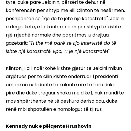
tyre, duke parë Jelcinin, përsëri të dehur në
konferencën për shtyp me Bill Clinton të nesërmen,
pëshpëritën se "kjo do të jetë një katastrofë". Jelcini
e dëgjoi këtë, e la konferencën për shtyp të kishte
një rrjedhë normale dhe papritmas iu drejtua
gazetarit:
"Ti the më parë se kjo intervistë do të
ishte një katastrofë. Epo, TI je një katastrofë
!"
Klintoni, i cili ndërkohë kishte gjetur te Jelcini mikun
argëtues për të cilin kishte ëndërruar (presidenti
amerikan nuk donte të kalonte orë të tëra duke
pirë dhe duke treguar shaka me dikë), nuk mundi të
mos shpërthente në të qeshura derisa qau, duke
rënë mbi shpatullën e homologut të tij rus.
Kennedy nuk e pëlqente Hrushovin