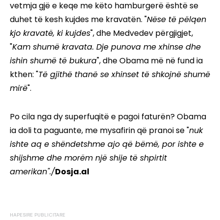
vetmja gjë e keqe me këto hamburgerë është se
duhet të kesh kujdes me kravatën. "
Nëse të pëlqen
kjo kravatë, ki kujdes
", dhe Medvedev përgjigjet,
"
Kam shumë kravata. Dje punova me xhinse dhe
ishin shumë të bukura
", dhe Obama më në fund ia
kthen: "
Të gjithë thanë se xhinset të shkojnë shumë
mirë
".
Po cila nga dy superfuqitë e pagoi faturën? Obama
ia doli ta paguante, me mysafirin që pranoi se "
nuk
ishte aq e shëndetshme ajo që bëmë, por ishte e
shijshme dhe morëm një shije të shpirtit
amerikan"./
Dosja.al