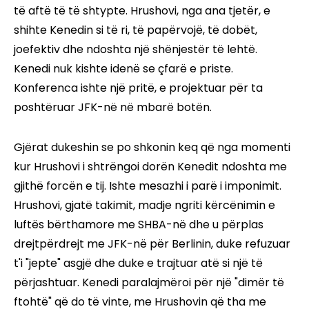
të aftë të të shtypte. Hrushovi, nga ana tjetër, e
shihte Kenedin si të ri, të papërvojë, të dobët,
joefektiv dhe ndoshta një shënjestër të lehtë.
Kenedi nuk kishte idenë se çfarë e priste.
Konferenca ishte një pritë, e projektuar për ta
poshtëruar JFK-në në mbarë botën.
Gjërat dukeshin se po shkonin keq që nga momenti
kur Hrushovi i shtrëngoi dorën Kenedit ndoshta me
gjithë forcën e tij. Ishte mesazhi i parë i imponimit.
Hrushovi, gjatë takimit, madje ngriti kërcënimin e
luftës bërthamore me SHBA-në dhe u përplas
drejtpërdrejt me JFK-në për Berlinin, duke refuzuar
t'i "jepte" asgjë dhe duke e trajtuar atë si një të
përjashtuar. Kenedi paralajmëroi për një "dimër të
ftohtë" që do të vinte, me Hrushovin që tha me