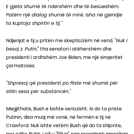
E gjeta shumë të ndershëm dhe të besueshëm.
Patëm një dialog shumë të mirë. Isha në gjendje
ta kuptoja shpirtin e tij."
Ndjenjat e tij u pritën me skepticizëm në vend. "
Nuk i
besoj z. Putin
," tha senatori i atëhershëm dhe
presidenti i ardhshëm Joe Biden, me një sinqeritet
çarmatosës.
"Shpresoj që presidenti po fliste më shumë për
stilin sesa për substancën."
Megjithatë, Bush e kishte seriozisht. Ai do ta priste
Putinin, disa muaj më vonë, në fermën e tij në
Crawford. Nuk ishte vetëm Bush që do ta shijonte,
por edhe Putin, i cili u "fillua" nga presidenti amerikan