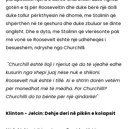
gotën e tij për Rooseveltin dhe duke bërë një dolli
duke tallur përkthyesin në dhomë, me Stalinin që
shpërthen në të qeshura dhe duke zbuluar se dinte
anglisht. Dhe e dyta, me Stalinin që vlerësonte pak
më vonë se Roosevelt është një udhëheqës i
besueshëm, ndryshe nga Churchilli.
"Churchill është lloji i njeriut që do të vjedhë edhe
kusurin nga xhepi juaj nëse nuk e shikoni.
Roosevelt nuk është i tillë. Ai e shtrin dorën vetëm
për monedhat më të mëdha. Por Churchilli?
Churchilli do ta bënte për një qindarkë!"
Klinton - Jelcin: Dehje deri në pikën e kolapsit