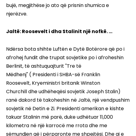
bujë, megjithëse jo ato që prisnin shumica e
njerëzve.
Jaltë: Roosevelt i dha Stalinit një nofkë. ...
Ndërsa bota shihte Luftën e Dytë Botërore që po i
afrohej fundit dhe trupat sovjetike po i afroheshin
Berlinit, të ashtuquajturit "Tre të
Mëdhenj" ( Presidenti i SHBA-së Franklin
Roosevelt, Kryeministri britanik Winston
Churchill dhe udhëheqësi sovjetik Joseph Stalin)
ranë dakord të takoheshin në Jaltë, një vendpushim
sovjetik në Detin e Zi. Presidenti amerikan e kishte
takuar Stalinin më parë, duke udhëtuar 11,000
kilometra në një karrocë me rrota dhe me
sëmundjen që i përparonte me shpejtësi. Dhe ai e