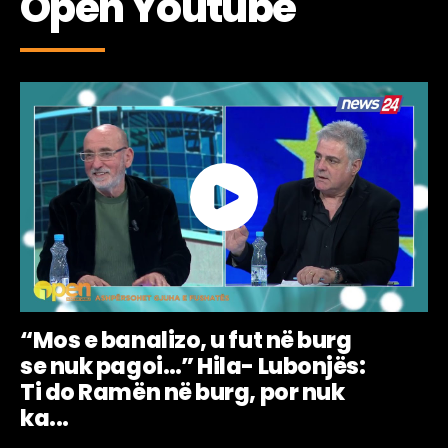
Open Youtube
“Mos e banalizo, u fut në burg
se nuk pagoi…” Hila- Lubonjës:
Ti do Ramën në burg, por nuk
ka...