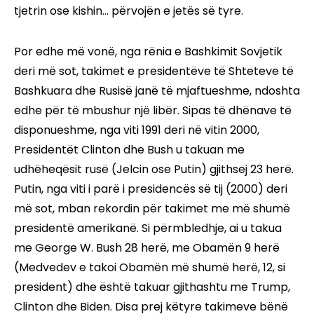
tjetrin ose kishin... përvojën e jetës së tyre.
Por edhe më vonë, nga rënia e Bashkimit Sovjetik
deri më sot, takimet e presidentëve të Shteteve të
Bashkuara dhe Rusisë janë të mjaftueshme, ndoshta
edhe për të mbushur një libër. Sipas të dhënave të
disponueshme, nga viti 1991 deri në vitin 2000,
Presidentët Clinton dhe Bush u takuan me
udhëheqësit rusë (Jelcin ose Putin) gjithsej 23 herë.
Putin, nga viti i parë i presidencës së tij (2000) deri
më sot, mban rekordin për takimet me më shumë
presidentë amerikanë. Si përmbledhje, ai u takua
me George W. Bush 28 herë, me Obamën 9 herë
(Medvedev e takoi Obamën më shumë herë, 12, si
president) dhe është takuar gjithashtu me Trump,
Clinton dhe Biden. Disa prej këtyre takimeve bënë