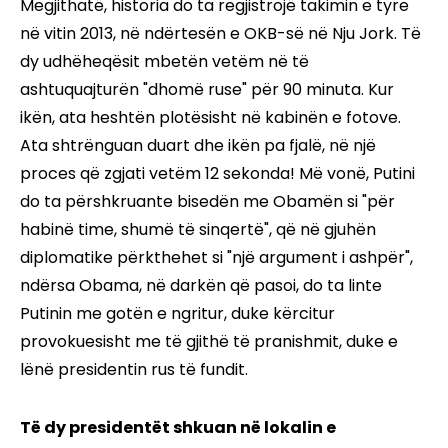
Megjithatë, historia do ta regjistrojë takimin e tyre
në vitin 2013, në ndërtesën e OKB-së në Nju Jork. Të
dy udhëheqësit mbetën vetëm në të
ashtuquajturën "dhomë ruse" për 90 minuta. Kur
ikën, ata heshtën plotësisht në kabinën e fotove.
Ata shtrënguan duart dhe ikën pa fjalë, në një
proces që zgjati vetëm 12 sekonda! Më vonë, Putini
do ta përshkruante bisedën me Obamën si "për
habinë time, shumë të sinqertë", që në gjuhën
diplomatike përkthehet si "një argument i ashpër",
ndërsa Obama, në darkën që pasoi, do ta linte
Putinin me gotën e ngritur, duke kërcitur
provokuesisht me të gjithë të pranishmit, duke e
lënë presidentin rus të fundit.
Të dy presidentët shkuan në lokalin e