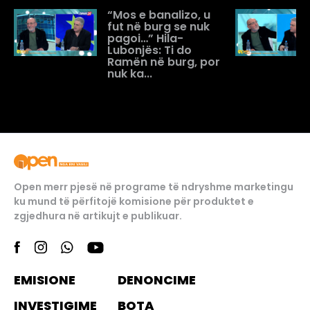
“Mos e banalizo, u
fut në burg se nuk
pagoi…” Hila-
Lubonjës: Ti do
Ramën në burg, por
nuk ka...
Open merr pjesë në programe të ndryshme marketingu
ku mund të përfitojë komisione për produktet e
zgjedhura në artikujt e publikuar.
EMISIONE
DENONCIME
INVESTIGIME
BOTA