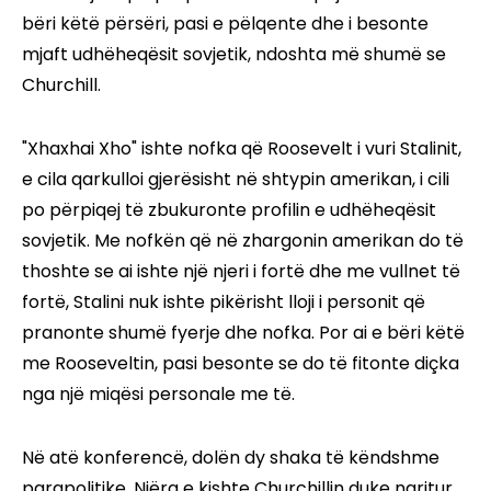
bëri këtë përsëri, pasi e pëlqente dhe i besonte
mjaft udhëheqësit sovjetik, ndoshta më shumë se
Churchill.
"Xhaxhai Xho" ishte nofka që Roosevelt i vuri Stalinit,
e cila qarkulloi gjerësisht në shtypin amerikan, i cili
po përpiqej të zbukuronte profilin e udhëheqësit
sovjetik. Me nofkën që në zhargonin amerikan do të
thoshte se ai ishte një njeri i fortë dhe me vullnet të
fortë, Stalini nuk ishte pikërisht lloji i personit që
pranonte shumë fyerje dhe nofka. Por ai e bëri këtë
me Rooseveltin, pasi besonte se do të fitonte diçka
nga një miqësi personale me të.
Në atë konferencë, dolën dy shaka të këndshme
parapolitike. Njëra e kishte Churchillin duke ngritur