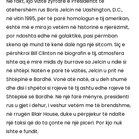
Në fakt, kjo vizitë zyrtare e Presidentit të
atëhershëm rus Boris Jelcin në Uashington, D.C.,
në vitin 1995, për të parë homologun e tij amerikan,
është më e mira jo vetëm në historinë e njerëzimit,
por ndoshta edhe në galaktikë, pasi përmban
skena që mund të kenë dalë nga një sitcom. Siç e
përshkroi Bill Clinton në biografin e tij, atmosfera
ishte aq e mirë midis dy burrave sa Jelcin u ndie si
në shtëpi. Natën e parë të vizitës, Jelcin u prit në
Shtëpinë e Bardhë. Vonë atë natë, ai u deh shumë
dhe disi i shpëtoi si rojeve të tij ashtu edhe rojeve të
Shtëpisë së Bardhë. Në një farë mënyre, presidenti
rus u gjet i dehur, i veshur vetëm me të brendshme,
në rrugën Blair House, duke u përpjekur të ndalte
një taksi që do ta çonte në një piceri. Por kjo nuk
ishte e fundit.