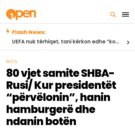
Flash News:
UEFA nuk tërhiqet, tani kërkon edhe “kokën” e Infantinos, FSHF i del në krah, revokon mbështetjen ndaj presidentit të FIFA-s
BOTA
80 vjet samite SHBA-
Rusi/ Kur presidentët
“përvëlonin”, hanin
hamburgerë dhe
ndanin botën