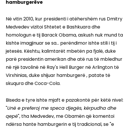
hamburgerëve
Në vitin 2010, kur presidenti i atëhershëm rus Dmitry
Medvedev vizitoi Shtetet e Bashkuara dhe
homologun e tij Barack Obama, askush nuk mund ta
kishte imagjinuar se sa... perëndimor ishte stili i tij i
jetesës. Kështu, kalimtarët mbetën pa fjalë, duke
parë presidentin amerikan dhe atë rus të mbledhur
në një tavolinë në Ray's Hell Burger në Arlington të
Virxhinias, duke shijuar hamburgerë , patate të
skuqura dhe Coca-Cola.
Biseda e tyre ishte mjaft e pazakontë për këtë nivel:
"
Unë e preferoj me speca djegës, kërpudha dhe
qepë
", tha Medvedev, me Obamën që komentoi
ndërsa hante hamburgerin e tij tradicional, se "e