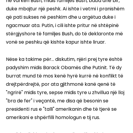
në varkën Bush, midis familjes Bush, baba dhe bir,
duke mbajtur një peshk. Ai ishte i vetmi i pranishëm
që pati sukses në peshkim dhe u argëtua duke i
ngacmuar ata. Putin, i cili ishte pritur në shtëpinë
stërgjyshore të familjes Bush, do të deklaronte më
vonë se peshku që kishte kapur ishte liruar.
Nëse ka takime për... diskutim, njëri prej tyre është
padyshim midis Barack Obamës dhe Putinit. Të dy
burrat mund të mos kenë hyrë kurrë në konflikt të
drejtpërdrejtë, por ata gjithmonë kanë qenë të
"ngrirë" midis tyre, sepse midis tyre u zhvillua një lloj
"bra de fer" i veçantë, me disa që besonin se
presidenti rus e "talli" amerikanin dhe të tjerë se
amerikani e shpërfilli homologun e tij rus.