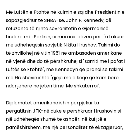
Me Luftën e Ftohtë në kulmin e saj dhe Presidentin e
sapozgjedhur të SHBA-së, John F. Kennedy, që
refuzonte të njihte sovranitetin e Gjermanisë
Lindore mbi Berlinin, ai mori iniciativën për t'u takuar
me udhëheqësin sovjetik Nikita Hrushov. Takimi do
të zhvillohej në vitin 1961 në ambasadën amerikane
në Vjenë dhe do të përshkruhej si "samiti më i pafat i
Luftës së Ftohtë", me Kennedyn që pranoi se takimi
me Hrushovin ishte "gjëja më e keqe që kam bërë
ndonjëherë në jetën time. Më shkatërroi".
Diplomatët amerikanë ishin përpjekur ta
përgatitnin JFK-në duke e përshkruar Hrushovin si
një udhëheqës shumë të ashpër, në kufijtë e
pamëshirshëm, me një personalitet të ekzagjeruar,