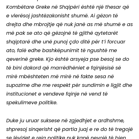
Kombëtare Greke në Shqipëri është një thesar që
e vlerësoj jashtëzakonisht shumë. Ai gëzon të
drejta dhe mbrojtje që nuk janë as më shumë e as
më pak se ato që gëzojnë të gjithë qytetarët
shqiptarë dhe unë punoj çdo ditë për t’i forcuar
ato, falë edhe bashkëpunimit të ngushtë me
qeverinë greke. Kjo është arsyeja pse besoj se do
të bini dakord që marrëdhëniet e fqinjësisë së
mirë mbështeten më mirë në fakte sesa në
supozime dhe me respekt për sundimin e ligjit dhe
institucionet e vendeve fqinje në vend të
spekulimeve politike.
Duke ju uruar suksese në zgjedhjet e ardhshme,
shpresoj sinqerisht që partia juaj e re do të tregojë
se lëvizjet e reja politike nuk kanë nevojë të bien