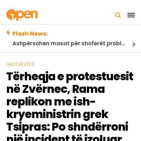
Flash News:
FOTO/ Ulja e nivelit të Danubit zbulon themelet e një ure të lashtë të Kostandinit të Madh
AKTUALITET
Tërheqja e protestuesit
në Zvërnec, Rama
replikon me ish-
kryeministrin grek
Tsipras: Po shndërroni
një incident të izoluar