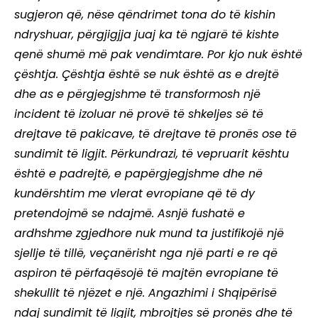
sugjeron që, nëse qëndrimet tona do të kishin
ndryshuar, përgjigjja juaj ka të ngjarë të kishte
qenë shumë më pak vendimtare. Por kjo nuk është
çështja. Çështja është se nuk është as e drejtë
dhe as e përgjegjshme të transformosh një
incident të izoluar në provë të shkeljes së të
drejtave të pakicave, të drejtave të pronës ose të
sundimit të ligjit. Përkundrazi, të vepruarit kështu
është e padrejtë, e papërgjegjshme dhe në
kundërshtim me vlerat evropiane që të dy
pretendojmë se ndajmë. Asnjë fushatë e
ardhshme zgjedhore nuk mund ta justifikojë një
sjellje të tillë, veçanërisht nga një parti e re që
aspiron të përfaqësojë të majtën evropiane të
shekullit të njëzet e një. Angazhimi i Shqipërisë
ndaj sundimit të ligjit, mbrojtjes së pronës dhe të