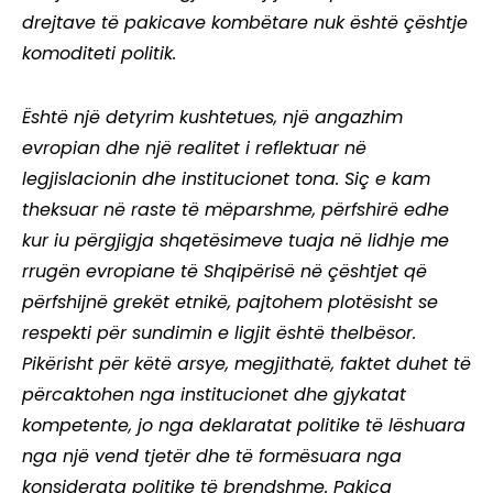
drejtave të pakicave kombëtare nuk është çështje
komoditeti politik.
Është një detyrim kushtetues, një angazhim
evropian dhe një realitet i reflektuar në
legjislacionin dhe institucionet tona. Siç e kam
theksuar në raste të mëparshme, përfshirë edhe
kur iu përgjigja shqetësimeve tuaja në lidhje me
rrugën evropiane të Shqipërisë në çështjet që
përfshijnë grekët etnikë, pajtohem plotësisht se
respekti për sundimin e ligjit është thelbësor.
Pikërisht për këtë arsye, megjithatë, faktet duhet të
përcaktohen nga institucionet dhe gjykatat
kompetente, jo nga deklaratat politike të lëshuara
nga një vend tjetër dhe të formësuara nga
konsiderata politike të brendshme. Pakica