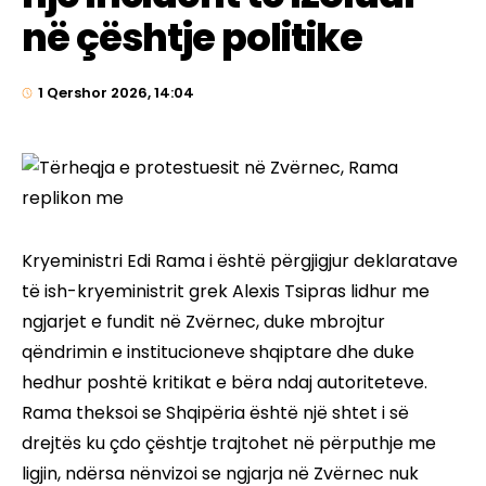
në çështje politike
1 Qershor 2026, 14:04
Kryeministri Edi Rama i është përgjigjur deklaratave
të ish-kryeministrit grek Alexis Tsipras lidhur me
ngjarjet e fundit në Zvërnec, duke mbrojtur
qëndrimin e institucioneve shqiptare dhe duke
hedhur poshtë kritikat e bëra ndaj autoriteteve.
Rama theksoi se Shqipëria është një shtet i së
drejtës ku çdo çështje trajtohet në përputhje me
ligjin, ndërsa nënvizoi se ngjarja në Zvërnec nuk