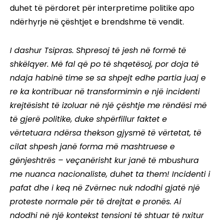
duhet të përdoret për interpretime politike apo
ndërhyrje në çështjet e brendshme të vendit.
I dashur Tsipras. Shpresoj të jesh në formë të
shkëlqyer. Më fal që po të shqetësoj, por doja të
ndaja habinë time se sa shpejt edhe partia juaj e
re ka kontribuar në transformimin e një incidenti
krejtësisht të izoluar në një çështje me rëndësi më
të gjerë politike, duke shpërfillur faktet e
vërtetuara ndërsa thekson gjysmë të vërtetat, të
cilat shpesh janë forma më mashtruese e
gënjeshtrës – veçanërisht kur janë të mbushura
me nuanca nacionaliste, duhet ta them! Incidenti i
pafat dhe i keq në Zvërnec nuk ndodhi gjatë një
proteste normale për të drejtat e pronës. Ai
ndodhi në një kontekst tensioni të shtuar të nxitur