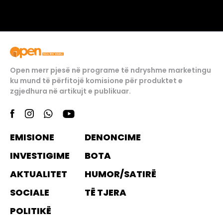
Open merr pjesë në programe të ndryshme marketingu
ku mund të përfitojë komisione për produktet e
zgjedhura në artikujt e publikuar.
EMISIONE
DENONCIME
INVESTIGIME
BOTA
AKTUALITET
HUMOR/SATIRË
SOCIALE
TË TJERA
POLITIKË