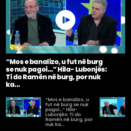
“Mos e banalizo, u fut në burg
se nuk pagoi…” Hila- Lubonjës:
Ti do Ramën në burg, por nuk
ka...
“Mos e banalizo, u
fut në burg se nuk
pagoi…” Hila-
Lubonjës: Ti do
Ramën në burg, por
nuk ka...