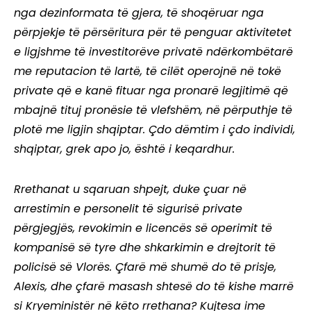
nga dezinformata të gjera, të shoqëruar nga
përpjekje të përsëritura për të penguar aktivitetet
e ligjshme të investitorëve privatë ndërkombëtarë
me reputacion të lartë, të cilët operojnë në tokë
private që e kanë fituar nga pronarë legjitimë që
mbajnë tituj pronësie të vlefshëm, në përputhje të
plotë me ligjin shqiptar. Çdo dëmtim i çdo individi,
shqiptar, grek apo jo, është i keqardhur.
Rrethanat u sqaruan shpejt, duke çuar në
arrestimin e personelit të sigurisë private
përgjegjës, revokimin e licencës së operimit të
kompanisë së tyre dhe shkarkimin e drejtorit të
policisë së Vlorës. Çfarë më shumë do të prisje,
Alexis, dhe çfarë masash shtesë do të kishe marrë
si Kryeministër në këto rrethana? Kujtesa ime