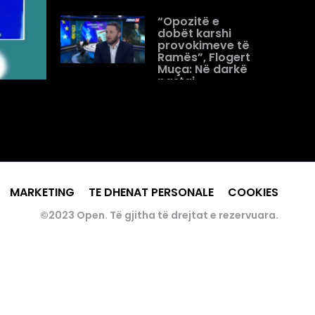
“Opozitë e
dobët karshi
provokimeve të
Ramës”, Flogert
Muça: Në darkë
pastaj
shqetësohen
për...
Analistët debat
në “Open” për
gjuhën e Ramës/
Zekthi: Prej ’90
përdor gjuhë
MARKETING
TE DHENAT PERSONALE
COOKIES
demoralizuese
©2023 Open. Të gjitha të drejtat e rezervuara.
“Nuk flas me
kulla, por emra
dhe mbiemra”,
Muça- Lubonja:
Krimin e
organizuar e ka
kapur...