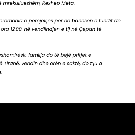
të mrekullueshëm, Rexhep Meta.
ceremonia e përcjelljes për në banesën e fundit do
ë ora 12:00, në vendlindjen e tij në Çepan të
hamirësit, familja do të bëjë pritjet e
Tiranë, vendin dhe orën e saktë, do t’ju a
.