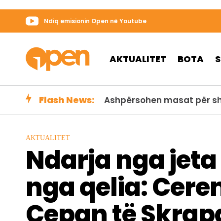
Ndiq emisionin Open në Youtube
AKTUALITET
BOTA
Flash News:
FOTO/ Ulja e nivelit të Dan
AKTUALITET
Ndarja nga jeta 
nga qelia: Cere
Çepan të Skrapa