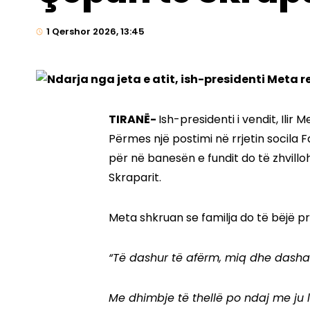
1 Qershor 2026, 13:45
TIRANË-
Ish-presidenti i vendit, Ilir 
Përmes një postimi në rrjetin socila
për në banesën e fundit do të zhvillo
Skraparit.
Meta shkruan se familja do të bëjë pr
“Të dashur të afërm, miq dhe dasha
Me dhimbje të thellë po ndaj me ju l