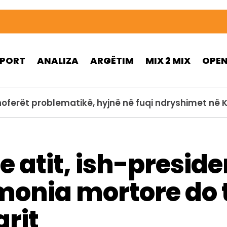
SPORT
ANALIZA
ARGËTIM
MIX 2 MIX
OPE
ubit zbulon themelet e një ure të lashtë të Kostand
e atit, ish-presid
monia mortore do t
rit