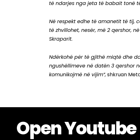
të ndarjes nga jeta të babait tonë 
Në respekt edhe të amanetit të tij, 
të zhvillohet, nesër, më 2 qershor, n
Skraparit.
Ndërkohë për të gjithë miqtë dhe das
ngushëllimeve në datën 3 qershor në 
komunikojmë në vijim”,
shkruan Meta
Open Youtube