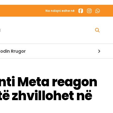
Na ndiqni edhe në
N
init të Madh
enti Meta reagon
ë zhvillohet në