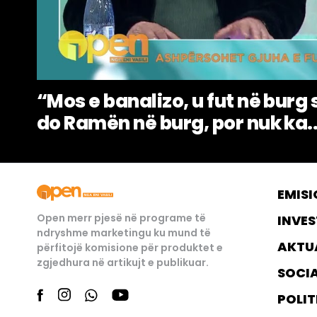
“Mos e banalizo, u fut në burg 
do Ramën në burg, por nuk ka..
EMISI
Open merr pjesë në programe të
INVES
ndryshme marketingu ku mund të
AKTU
përfitojë komisione për produktet e
zgjedhura në artikujt e publikuar.
SOCI
POLIT