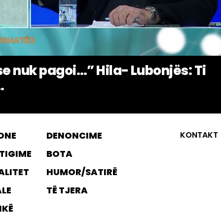
se nuk pagoi…” Hila- Lubonjës: Ti
.
ONE
DENONCIME
KONTAKT
TIGIME
BOTA
ALITET
HUMOR/SATIRË
ALE
TË TJERA
IKË