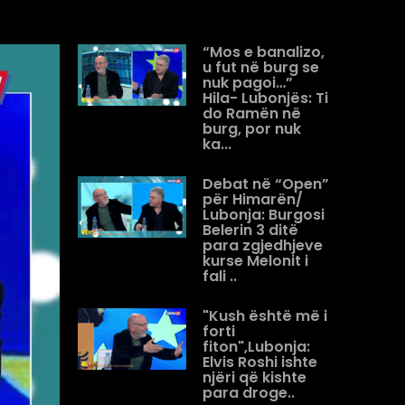
“Mos e banalizo,
u fut në burg se
nuk pagoi…”
Hila- Lubonjës: Ti
do Ramën në
burg, por nuk
ka...
Debat në “Open”
për Himarën/
Lubonja: Burgosi
Belerin 3 ditë
para zgjedhjeve
kurse Melonit i
fali ..
"Kush është më i
forti
fiton",Lubonja:
Elvis Roshi ishte
njëri që kishte
para droge..