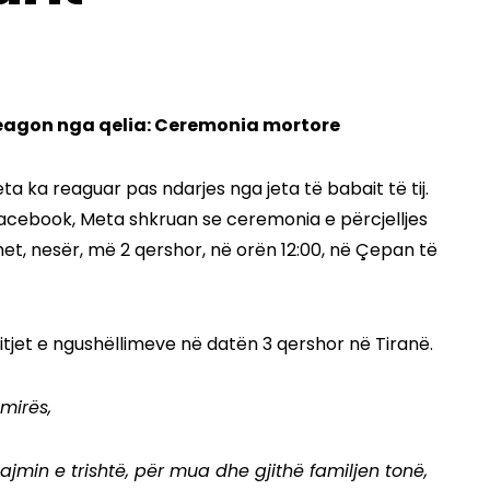
Meta ka reaguar pas ndarjes nga jeta të babait të tij.
 Facebook, Meta shkruan se ceremonia e përcjelljes
het, nesër, më 2 qershor, në orën 12:00, në Çepan të
itjet e ngushëllimeve në datën 3 qershor në Tiranë.
mirës,
ajmin e trishtë, për mua dhe gjithë familjen tonë,