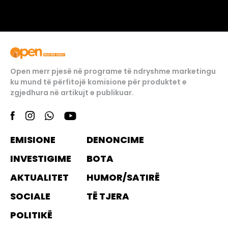
Open merr pjesë në programe të ndryshme marketingu
ku mund të përfitojë komisione për produktet e
zgjedhura në artikujt e publikuar.
EMISIONE
DENONCIME
INVESTIGIME
BOTA
AKTUALITET
HUMOR/SATIRË
SOCIALE
TË TJERA
POLITIKË