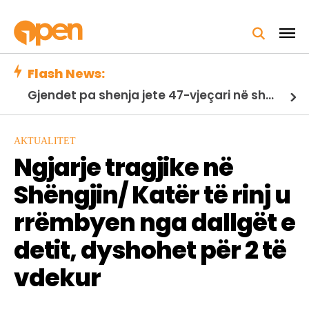
Flash News:
Gjendet pa shenja jete 47-vjeçari në shkallët e pallatit/ Nuk janë konstatuar shenja dhune. Nisin hetimet
AKTUALITET
Ngjarje tragjike në
Shëngjin/ Katër të rinj u
rrëmbyen nga dallgët e
detit, dyshohet për 2 të
vdekur