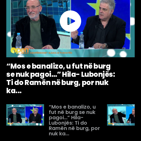
“Mos e banalizo, u fut në burg
se nuk pagoi…” Hila- Lubonjës:
Ti do Ramën në burg, por nuk
ka...
“Mos e banalizo, u
fut në burg se nuk
pagoi…” Hila-
Lubonjës: Ti do
Ramën në burg, por
nuk ka...