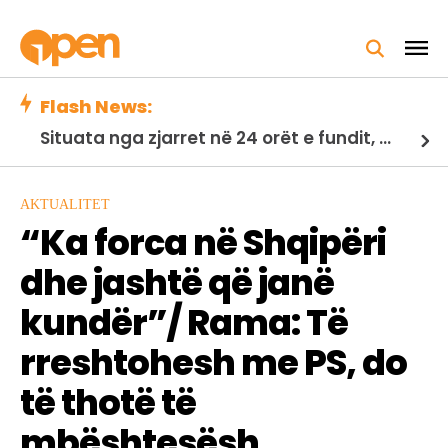
Flash News:
Situata nga zjarret në 24 orët e fundit, Ministria e Mbrojtjes: 21 vatra të shuara, 2 nën monitorim
AKTUALITET
“Ka forca në Shqipëri
dhe jashtë që janë
kundër”/ Rama: Të
rreshtohesh me PS, do
të thotë të
mbështesësh