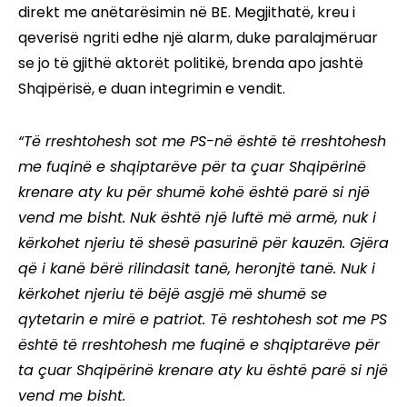
direkt me anëtarësimin në BE. Megjithatë, kreu i
qeverisë ngriti edhe një alarm, duke paralajmëruar
se jo të gjithë aktorët politikë, brenda apo jashtë
Shqipërisë, e duan integrimin e vendit.
“Të rreshtohesh sot me PS-në është të rreshtohesh
me fuqinë e shqiptarëve për ta çuar Shqipërinë
krenare aty ku për shumë kohë është parë si një
vend me bisht. Nuk është një luftë më armë, nuk i
kërkohet njeriu të shesë pasurinë për kauzën. Gjëra
që i kanë bërë rilindasit tanë, heronjtë tanë. Nuk i
kërkohet njeriu të bëjë asgjë më shumë se
qytetarin e mirë e patriot. Të reshtohesh sot me PS
është të rreshtohesh me fuqinë e shqiptarëve për
ta çuar Shqipërinë krenare aty ku është parë si një
vend me bisht.