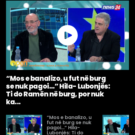
“Mos e banalizo, u fut në burg
se nuk pagoi…” Hila- Lubonjës:
Ti do Ramën në burg, por nuk
ka...
“Mos e banalizo, u
fut në burg se nuk
pagoi…” Hila-
Lubonjës: Ti do