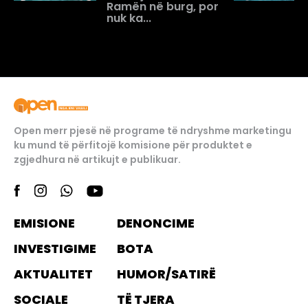
Ramën në burg, por
nuk ka...
Open merr pjesë në programe të ndryshme marketingu
ku mund të përfitojë komisione për produktet e
zgjedhura në artikujt e publikuar.
EMISIONE
DENONCIME
INVESTIGIME
BOTA
AKTUALITET
HUMOR/SATIRË
SOCIALE
TË TJERA