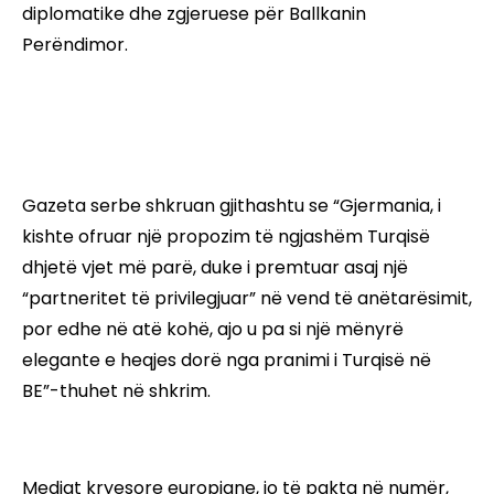
diplomatike dhe zgjeruese për Ballkanin
Perëndimor.
Gazeta serbe shkruan gjithashtu se “Gjermania, i
kishte ofruar një propozim të ngjashëm Turqisë
dhjetë vjet më parë, duke i premtuar asaj një
“partneritet të privilegjuar” në vend të anëtarësimit,
por edhe në atë kohë, ajo u pa si një mënyrë
elegante e heqjes dorë nga pranimi i Turqisë në
BE”-thuhet në shkrim.
Mediat kryesore europiane, jo të pakta në numër,