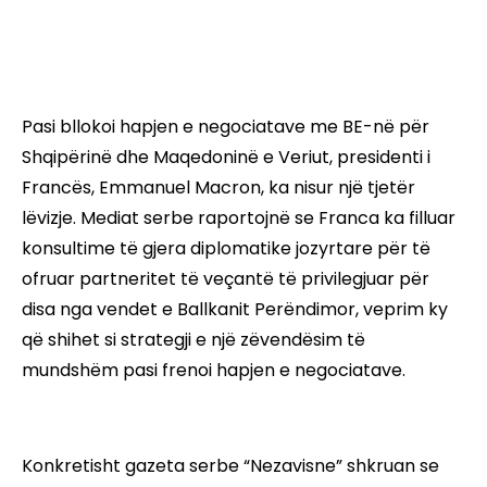
Pasi bllokoi hapjen e negociatave me BE-në për
Shqipërinë dhe Maqedoninë e Veriut, presidenti i
Francës, Emmanuel Macron, ka nisur një tjetër
lëvizje. Mediat serbe raportojnë se Franca ka filluar
konsultime të gjera diplomatike jozyrtare për të
ofruar partneritet të veçantë të privilegjuar për
disa nga vendet e Ballkanit Perëndimor, veprim ky
që shihet si strategji e një zëvendësim të
mundshëm pasi frenoi hapjen e negociatave.
Konkretisht gazeta serbe “Nezavisne” shkruan se