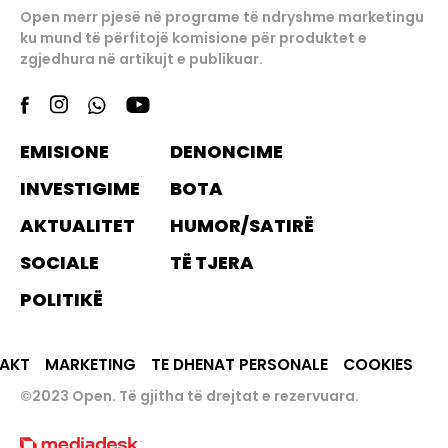
Open merr pjesë në programe të ndryshme marketingu
ku mund të përfitojë komisione për produktet e
zgjedhura në artikujt e publikuar.
EMISIONE
DENONCIME
INVESTIGIME
BOTA
AKTUALITET
HUMOR/SATIRË
SOCIALE
TË TJERA
POLITIKË
AKT
MARKETING
TE DHENAT PERSONALE
COOKIES
©2023 Open. Të gjitha të drejtat e rezervuara.