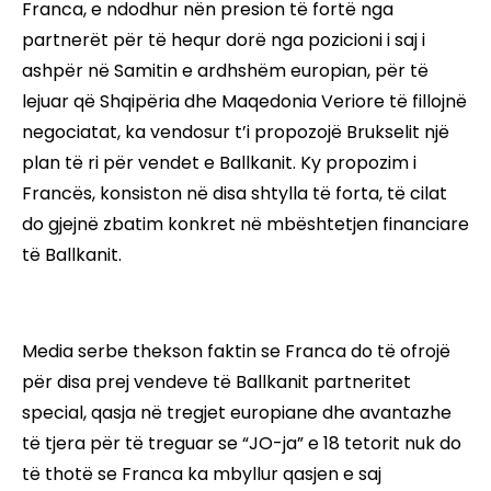
Franca, e ndodhur nën presion të fortë nga
partnerët për të hequr dorë nga pozicioni i saj i
ashpër në Samitin e ardhshëm europian, për të
lejuar që Shqipëria dhe Maqedonia Veriore të fillojnë
negociatat, ka vendosur t’i propozojë Brukselit një
plan të ri për vendet e Ballkanit. Ky propozim i
Francës, konsiston në disa shtylla të forta, të cilat
do gjejnë zbatim konkret në mbështetjen financiare
të Ballkanit.
Media serbe thekson faktin se Franca do të ofrojë
për disa prej vendeve të Ballkanit partneritet
special, qasja në tregjet europiane dhe avantazhe
të tjera për të treguar se “JO-ja” e 18 tetorit nuk do
të thotë se Franca ka mbyllur qasjen e saj