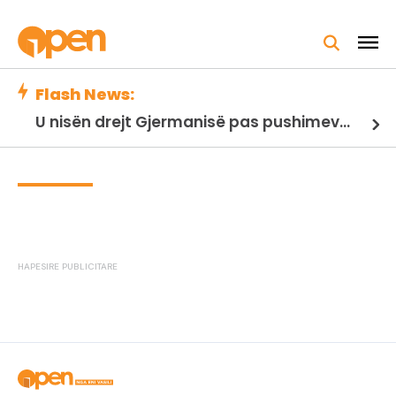
Flash News:
U nisën drejt Gjermanisë pas pushimeve në Kosovë, humbin jetën në aksident tre anëtarët e familjes nga Kosova