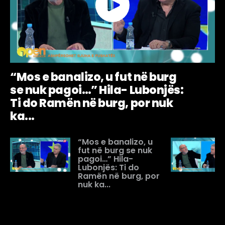
“Mos e banalizo, u fut në burg
se nuk pagoi…” Hila- Lubonjës:
Ti do Ramën në burg, por nuk
ka...
“Mos e banalizo, u
fut në burg se nuk
pagoi…” Hila-
Lubonjës: Ti do
Ramën në burg, por
nuk ka...