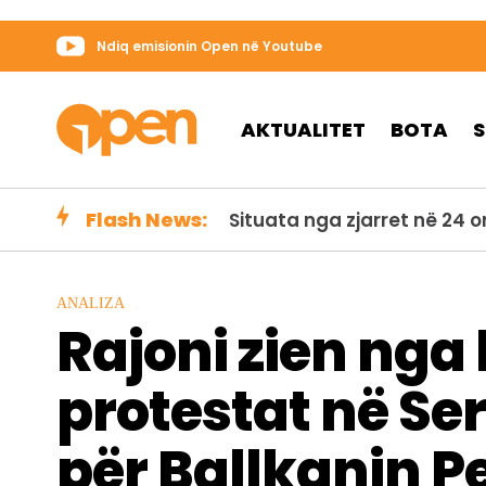
Ndiq emisionin Open në Youtube
AKTUALITET
BOTA
Flash News:
Helikopteri zjarrfikës rrëz
ANALIZA
Rajoni zien nga
protestat në Se
për Ballkanin 