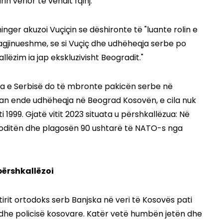
rin verior të vendit fqinj.
nger akuzoi Vuçiçin se dëshironte të "luante rolin e
magjinueshme, se si Vuçiç dhe udhëheqja serbe po
allëzim ia jap ekskluzivisht Beogradit."
tria e Serbisë do të mbronte pakicën serbe në
 quan ende udhëheqja në Beograd Kosovën, e cila nuk
i 1999. Gjatë vitit 2023 situata u përshkallëzua: Në
goditën dhe plagosën 90 ushtarë të NATO-s nga
përshkallëzoi
irit ortodoks serb Banjska në veri të Kosovës pati
he policisë kosovare. Katër vetë humbën jetën dhe