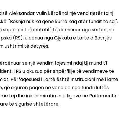
së Aleksandar Vulin kërcënoi një vend tjetër fqinj
skë: "Bosnja nuk ka qenë kurrë kaq afër fundit të saj".
 separatist i "entitetit" të dominuar nga serbët në
pska (RS), u dënua nga Gjykata e Lartë e Bosnjës
m ushtrimi të detyrës.
cënuar se një vendim fajësimi ndaj tij mund t'i
sidenti i RS u akuzua për shpërfillje të vendimeve të
idt. Përfaqësuesi i Lartë është institucioni më i lartë
, që siguron paqen në vend që nga fundi i luftës
 më tej dhe inicioi miratimin e ligjeve në Parlamentin
tare të sigurisë shtetërore.