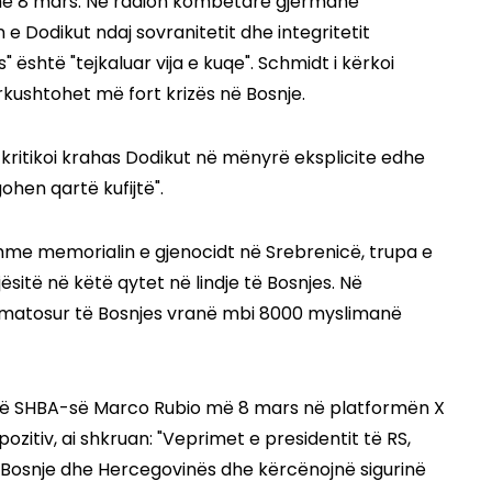
 më 8 mars. Në radion kombëtare gjermane
 e Dodikut ndaj sovranitetit dhe integritetit
" është "tejkaluar vija e kuqe". Schmidt i kërkoi
kushtohet më fort krizës në Bosnje.
 kritikoi krahas Dodikut në mënyrë eksplicite edhe
gohen qartë kufijtë".
me memorialin e gjenocidt në Srebrenicë, trupa e
sitë në këtë qytet në lindje të Bosnjes. Në
armatosur të Bosnjes vranë mbi 8000 myslimanë
m të SHBA-së Marco Rubio më 8 mars në platformën X
pozitiv, ai shkruan: "Veprimet e presidentit të RS,
e Bosnje dhe Hercegovinës dhe kërcënojnë sigurinë