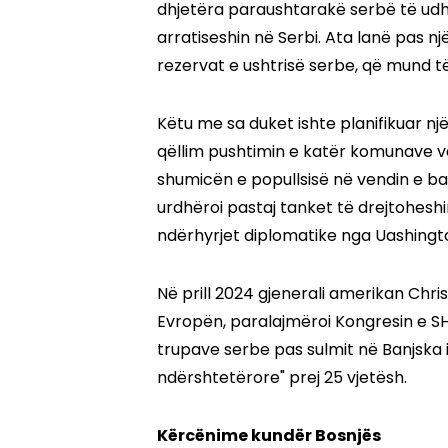
dhjetëra paraushtarakë serbë të udhëh
arratiseshin në Serbi. Ata lanë pas 
rezervat e ushtrisë serbe, që mund të
Këtu me sa duket ishte planifikuar 
qëllim pushtimin e katër komunave ve
shumicën e popullsisë në vendin e ba
urdhëroi pastaj tanket të drejtoheshi
ndërhyrjet diplomatike nga Uashingt
Në prill 2024 gjenerali amerikan Ch
Evropën, paralajmëroi Kongresin e SH
trupave serbe pas sulmit në Banjska 
ndërshtetërore" prej 25 vjetësh.
Kërcënime kundër Bosnjës