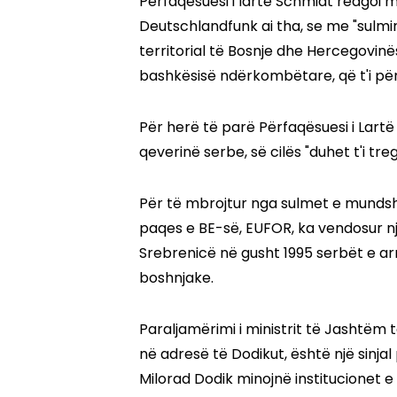
Përfaqësuesi i lartë Schmidt reagoi
Deutschlandfunk ai tha, se me "sulmin
territorial të Bosnje dhe Hercegovinës
bashkësisë ndërkombëtare, që t'i për
Për herë të parë Përfaqësuesi i Lartë
qeverinë serbe, së cilës "duhet t'i tre
Për të mbrojtur nga sulmet e mundsh
paqes e BE-së, EUFOR, ka vendosur një
Srebrenicë në gusht 1995 serbët e 
boshnjake.
Paraljamërimi i ministrit të Jashtë
në adresë të Dodikut, është një sinjal 
Milorad Dodik minojnë institucionet 