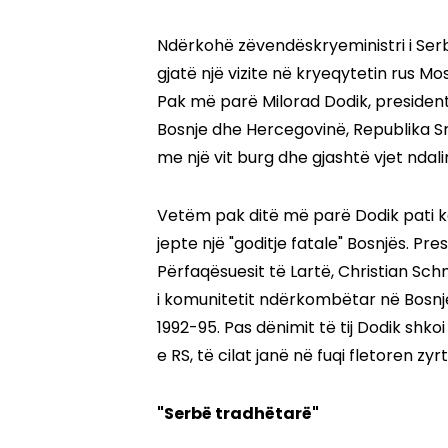
Ndërkohë zëvendëskryeministri i Serbi
gjatë një vizite në kryeqytetin rus Mo
Pak më parë Milorad Dodik, presidenti
Bosnje dhe Hercegovinë, Republika Sr
me një vit burg dhe gjashtë vjet ndali
Vetëm pak ditë më parë Dodik pati kër
jepte një "goditje fatale" Bosnjës. Pre
Përfaqësuesit të Lartë, Christian Schm
i komunitetit ndërkombëtar në Bosnje
1992-95. Pas dënimit të tij Dodik shkoi
e RS, të cilat janë në fuqi fletoren zyr
"Serbë tradhëtarë"