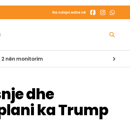
Na ndiqni edhe në
N
dihet gjendja e dy personave në bord
snje dhe
ë plani ka Trump