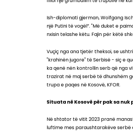
filloi një grumbullim të trupave në kufi
Ish-diplomati gjerman, Wolfgang Ischi
një Putini të vogël”. "Më duket e pai
nxisin telashe këtu. Fajin për këtë shk
Vuçiç nga ana tjetër theksoi, se ush
"krahinën jugore" të Serbisë - siç e
ka qenë nën kontrollin serb që nga vit
trazirat në maj serbë të dhunshëm 
trupa e paqes në Kosovë, KFOR.
Situata në Kosovë për pak sa nuk 
Në shtator të vitit 2023 pranë manast
luftime mes paraushtarakëve serbë d