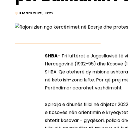
11 Mars 2025, 13:22
SHBA-
Tri luftërat e Jugosllavisë të v
Hercegovinë (1992-95) dhe Kosovë (
SHBA. Që atëherë dy misione ushtar
në këto ish-zona lufte. Por që prej m
Perëndimor acarohet vazhdimisht.
Spiralja e dhunës filloi në dhjetor 20
e Kosovës nën orientimin e kryeqyteti
shtetit kosovar - gjyqësori, policia 