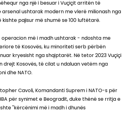
equr nga një i besuar i Vuçiçit arritën të
një arsenal ushtarak modern me vlerë milionash nga
 kishte pajisur më shumë se 100 luftëtarë.
një operacion më i madh ushtarak - ndoshta me
riore të Kosovës, ku minoriteti serb përbën
nuar kryesisht nga shqiptarët. Në tetor 2023 Vuçiçi
n drejt Kosovës, të cilat u ndaluan vetëm nga
oni dhe NATO.
ristopher Cavoli, Komandanti Suprem i NATO-s për
BA për synimet e Beogradit, duke thënë se rritja e
ishte "kërcënimi më i madh i dhunës