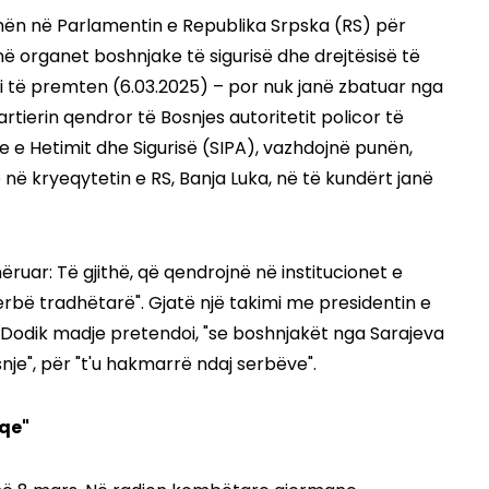
smën në Parlamentin e Republika Srpska (RS) për
jnë organet boshnjake të sigurisë dhe drejtësisë të
qi të premten (6.03.2025) – por nuk janë zbatuar nga
artierin qendror të Bosnjes autoritetit policor të
re e Hetimit dhe Sigurisë (SIPA), vazhdojnë punën,
 në kryeqytetin e RS, Banja Luka, në të kundërt janë
ëruar: Të gjithë, që qendrojnë në institucionet e
serbë tradhëtarë". Gjatë një takimi me presidentin e
Dodik madje pretendoi, "se boshnjakët nga Sarajeva
nje", për "t'u hakmarrë ndaj serbëve".
uqe"