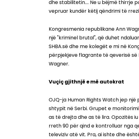
dhe stabilitetin…. Ne u bëjmë thirrje
vepruar kundër këtij qëndrimi të rre
Kongresmenia republikane Ann Wagne
një "kriminel brutal", që duhet ndalu
SHBA.së dhe me kolegët e mi në Kongr
përpjekjeve flagrante të qeverisë së
Wagner.
Vuçiç gjithnjë e më autokrat
OJQ-ja Human Rights Watch jep një pa
shtypit në Serbi. Grupet e monitorimit 
as të drejta dhe as të lira. Opozitës
rreth 90 për qind e kontrolluar nga q
televiziv atë vit. Pra, ai ishte dhe ësh