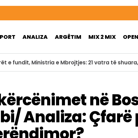
SPORT
ANALIZA
ARGËTIM
MIX 2 MIX
OPE
ohet gjatë operacionit kundër flakëve në Utah, nuk 
 kërcënimet në Bo
rbi/ Analiza: Çfar
Perëndimor?