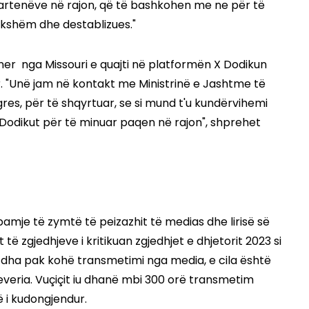
 partenëve në rajon, që të bashkohen me ne për të
zikshëm dhe destablizues."
r nga Missouri e quajti në platformën X Dodikun
ar. "Unë jam në kontakt me Ministrinë e Jashtme të
es, për të shqyrtuar, se si mund t'u kundërvihemi
 Dodikut për të minuar paqen në rajon", shprehet
mje të zymtë të peizazhit të medias dhe lirisë së
të zgjedhjeve i kritikuan zgjedhjet e dhjetorit 2023 si
 iu dha pak kohë transmetimi nga media, e cila është
everia. Vuçiçit iu dhanë mbi 300 orë transmetim
të i kudongjendur.