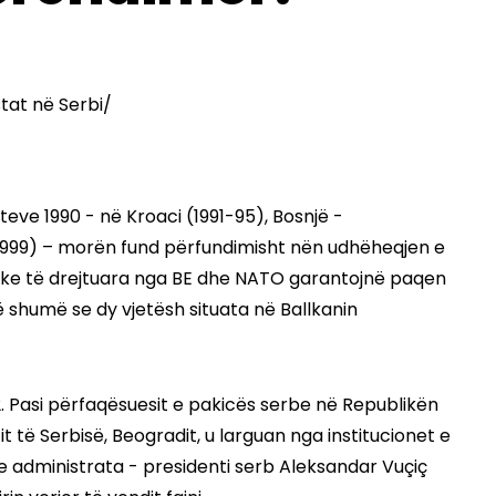
iteve 1990 - në Kroaci (1991-95), Bosnjë -
1999) – morën fund përfundimisht nën udhëheqjen e
ake të drejtuara nga BE dhe NATO garantojnë paqen
ë shumë se dy vjetësh situata në Ballkanin
22. Pasi përfaqësuesit e pakicës serbe në Republikën
t të Serbisë, Beogradit, u larguan nga institucionet e
dhe administrata - presidenti serb Aleksandar Vuçiç