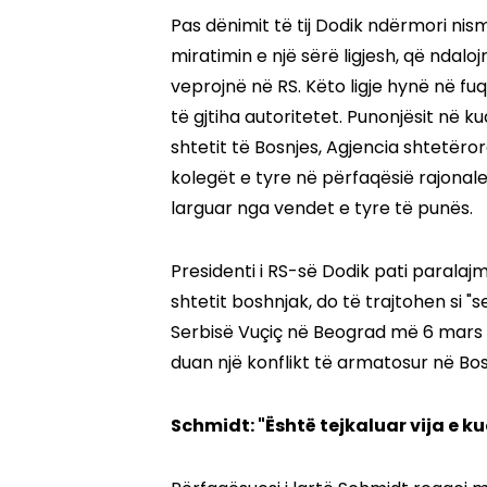
Pas dënimit të tij Dodik ndërmori ni
miratimin e një sërë ligjesh, që ndalo
veprojnë në RS. Këto ligje hynë në fu
të gjtiha autoritetet. Punonjësit në ku
shtetit të Bosnjes, Agjencia shtetëro
kolegët e tyre në përfaqësië rajonale
larguar nga vendet e tyre të punës.
Presidenti i RS-së Dodik pati paralajm
shtetit boshnjak, do të trajtohen si "
Serbisë Vuçiç në Beograd më 6 mars 
duan një konflikt të armatosur në Bos
Schmidt: "Është tejkaluar vija e k