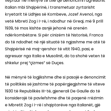
vepruar në mënyrë të tillë që denoncimi i agresionit
italian mbi Shqipërinë, i transmetuar zyrtarisht
kryetarit të Lidhjes së Kombeve, Jozef Avenol, nga
vetë Mbreti Zog i I-rë, i ndodhur në Greqi, më 9 prill
1939, të mos kishte asnjë jehonë në arenën
ndërkombëtare. Si për cinizëm të historisë, Franca
do të ndodhet në një situatë të ngjashme me atë të
Shqipërisë në maj-qershor të vitit 1940, pasi, e
agresuar nga Italia e Musolinit, do ta shohë veten të
shkelur prej “çizmes” së Duçes.
Në mënyrë të logjikshme dhe si pasojë e denoncimit
të politikës së jashtme të papërgjegjshme të viteve
1930 të Republikës III-të, gjenerali De Gaulle do të
konsiderojë të pavlefshme dhe të paqenë rrëzimin
e Mbretit Zog i I-rë i shqiptarëve nga italianët, gjë