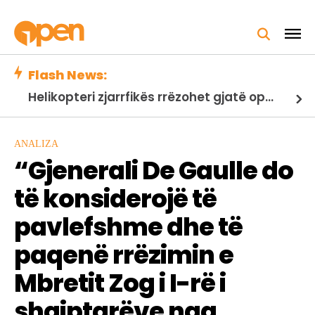
Flash News:
Helikopteri zjarrfikës rrëzohet gjatë operacionit kundër flakëve në Utah, nuk dihet gjendja e dy personave në bord
ANALIZA
“Gjenerali De Gaulle do
të konsiderojë të
pavlefshme dhe të
paqenë rrëzimin e
Mbretit Zog i I-rë i
shqiptarëve nga