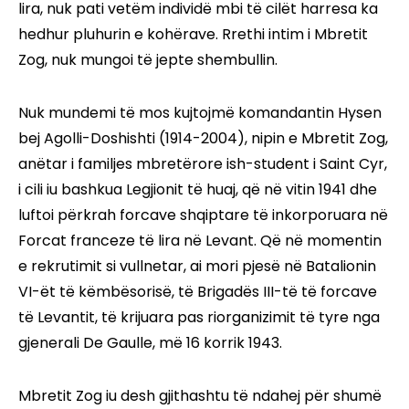
lira, nuk pati vetëm individë mbi të cilët harresa ka
hedhur pluhurin e kohërave. Rrethi intim i Mbretit
Zog, nuk mungoi të jepte shembullin.
Nuk mundemi të mos kujtojmë komandantin Hysen
bej Agolli-Doshishti (1914-2004), nipin e Mbretit Zog,
anëtar i familjes mbretërore ish-student i Saint Cyr,
i cili iu bashkua Legjionit të huaj, që në vitin 1941 dhe
luftoi përkrah forcave shqiptare të inkorporuara në
Forcat franceze të lira në Levant. Që në momentin
e rekrutimit si vullnetar, ai mori pjesë në Batalionin
VI-ët të këmbësorisë, të Brigadës III-të të forcave
të Levantit, të krijuara pas riorganizimit të tyre nga
gjenerali De Gaulle, më 16 korrik 1943.
Mbretit Zog iu desh gjithashtu të ndahej për shumë