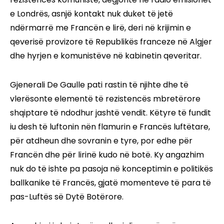
e Londrës, asnjë kontakt nuk duket të jetë
ndërmarrë me Francën e lirë, deri në krijimin e
qeverisë provizore të Republikës franceze në Algjer
dhe hyrjen e komunistëve në kabinetin qeveritar.
Gjenerali De Gaulle pati rastin të njihte dhe të
vlerësonte elementë të rezistencës mbretërore
shqiptare të ndodhur jashtë vendit. Këtyre të fundit
iu desh të luftonin nën flamurin e Francës luftëtare,
për atdheun dhe sovranin e tyre, por edhe për
Francën dhe për lirinë kudo në botë. Ky angazhim
nuk do të ishte pa pasoja në konceptimin e politikës
ballkanike të Francës, gjatë momenteve të para të
pas-Luftës së Dytë Botërore.