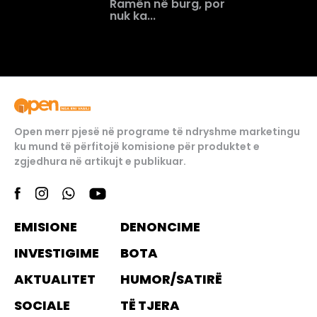
Ramën në burg, por
nuk ka...
Open merr pjesë në programe të ndryshme marketingu
ku mund të përfitojë komisione për produktet e
zgjedhura në artikujt e publikuar.
EMISIONE
DENONCIME
INVESTIGIME
BOTA
AKTUALITET
HUMOR/SATIRË
SOCIALE
TË TJERA