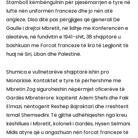
Stamboll këmbëngulnin për pjesëmarrjen e tyre në
luftë nën uniformën franceze dhe jo nën atë
angleze. Disa ditë pas përgjigjes që gjenerali De
Gaulle i drejtoi Mbretit, në lidhje me Konferencën e
aleatëve, në fundvitin e 1941-shit, 38 shqiptarë u
bashkuan me Forcat franceze të lira të Legjionit të
huaj në Siri, Liban dhe Palestinë.
Shumica e vullnetarëve shqiptarë ishin pro
Monarkisë. Kontaktet e tyre të përhershme me
Mbretin Zog siguroheshin nëpërmjet oficerëve të
Gardës Mbretërore: kapitenit Adem Shehi dhe Faik
Elmazi, nëntogerit Rexhep Bajraktari dhe rreshterit
Ismail Shemsedini. Të gjithë udhëhiqeshin nga kreu
këshillues i Mbretit, koloneli i Gardës, Hysen Selmani.
Midis atyre që u angazhuan nën forcat franceze të