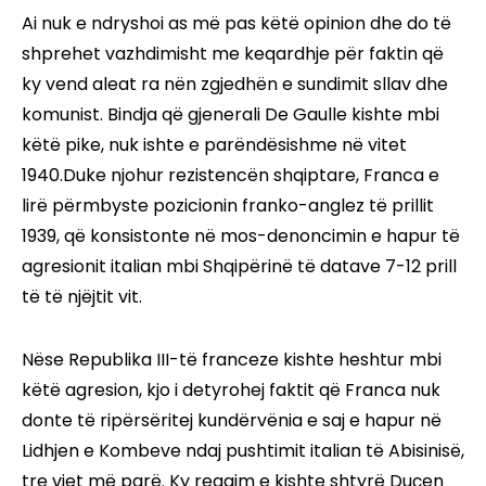
Ai nuk e ndryshoi as më pas këtë opinion dhe do të
shprehet vazhdimisht me keqardhje për faktin që
ky vend aleat ra nën zgjedhën e sundimit sllav dhe
komunist. Bindja që gjenerali De Gaulle kishte mbi
këtë pike, nuk ishte e parëndësishme në vitet
1940.Duke njohur rezistencën shqiptare, Franca e
lirë përmbyste pozicionin franko-anglez të prillit
1939, që konsistonte në mos-denoncimin e hapur të
agresionit italian mbi Shqipërinë të datave 7-12 prill
të të njëjtit vit.
Nëse Republika III-të franceze kishte heshtur mbi
këtë agresion, kjo i detyrohej faktit që Franca nuk
donte të ripërsëritej kundërvënia e saj e hapur në
Lidhjen e Kombeve ndaj pushtimit italian të Abisinisë,
tre vjet më parë. Ky reagim e kishte shtyrë Duçen