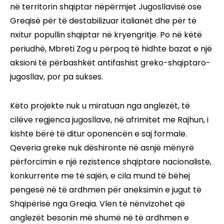
në territorin shqiptar nëpërmjet Jugosllavisë ose
Greqisë për të destabilizuar italianët dhe për të
nxitur popullin shqiptar në kryengritje. Po në këtë
periudhë, Mbreti Zog u përpoq të hidhte bazat e një
aksioni të përbashkët antifashist greko-shqiptaro-
jugosllav, por pa sukses.
Këto projekte nuk u miratuan nga anglezët, të
cilëve regjenca jugosllave, në afrimitet me Rajhun, i
kishte bërë të ditur oponencën e saj formale.
Qeveria greke nuk dëshironte në asnjë mënyrë
përforcimin e një rezistence shqiptare nacionaliste,
konkurrente me të sajën, e cila mund të bëhej
pengesë në të ardhmen për aneksimin e jugut të
Shqipërisë nga Greqia. Vlen të nënvizohet që
anglezët besonin më shumë në të ardhmen e