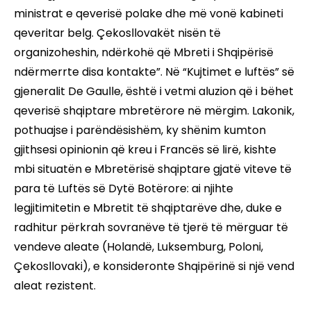
ministrat e qeverisë polake dhe më vonë kabineti
qeveritar belg. Çekosllovakët nisën të
organizoheshin, ndërkohë që Mbreti i Shqipërisë
ndërmerrte disa kontakte”. Në “Kujtimet e luftës” së
gjeneralit De Gaulle, është i vetmi aluzion që i bëhet
qeverisë shqiptare mbretërore në mërgim. Lakonik,
pothuajse i parëndësishëm, ky shënim kumton
gjithsesi opinionin që kreu i Francës së lirë, kishte
mbi situatën e Mbretërisë shqiptare gjatë viteve të
para të Luftës së Dytë Botërore: ai njihte
legjitimitetin e Mbretit të shqiptarëve dhe, duke e
radhitur përkrah sovranëve të tjerë të mërguar të
vendeve aleate (Holandë, Luksemburg, Poloni,
Çekosllovaki), e konsideronte Shqipërinë si një vend
aleat rezistent.