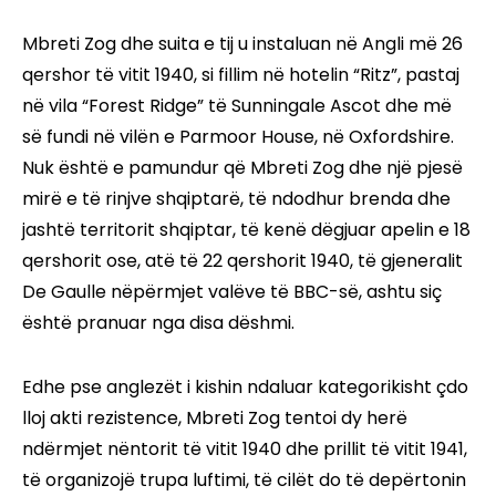
Mbreti Zog dhe suita e tij u instaluan në Angli më 26
qershor të vitit 1940, si fillim në hotelin “Ritz”, pastaj
në vila “Forest Ridge” të Sunningale Ascot dhe më
së fundi në vilën e Parmoor House, në Oxfordshire.
Nuk është e pamundur që Mbreti Zog dhe një pjesë
mirë e të rinjve shqiptarë, të ndodhur brenda dhe
jashtë territorit shqiptar, të kenë dëgjuar apelin e 18
qershorit ose, atë të 22 qershorit 1940, të gjeneralit
De Gaulle nëpërmjet valëve të BBC-së, ashtu siç
është pranuar nga disa dëshmi.
Edhe pse anglezët i kishin ndaluar kategorikisht çdo
lloj akti rezistence, Mbreti Zog tentoi dy herë
ndërmjet nëntorit të vitit 1940 dhe prillit të vitit 1941,
të organizojë trupa luftimi, të cilët do të depërtonin