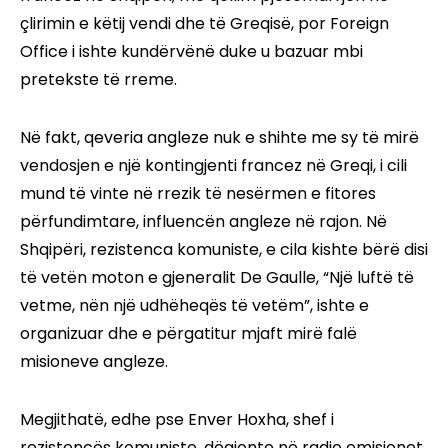
çlirimin e këtij vendi dhe të Greqisë, por Foreign
Office i ishte kundërvënë duke u bazuar mbi
pretekste të rreme.
Në fakt, qeveria angleze nuk e shihte me sy të mirë
vendosjen e një kontingjenti francez në Greqi, i cili
mund të vinte në rrezik të nesërmen e fitores
përfundimtare, influencën angleze në rajon. Në
Shqipëri, rezistenca komuniste, e cila kishte bërë disi
të vetën moton e gjeneralit De Gaulle, “Një luftë të
vetme, nën një udhëheqës të vetëm”, ishte e
organizuar dhe e përgatitur mjaft mirë falë
misioneve angleze.
Megjithatë, edhe pse Enver Hoxha, shef i
rezistencës komuniste, dëgjonte në radio emisionet