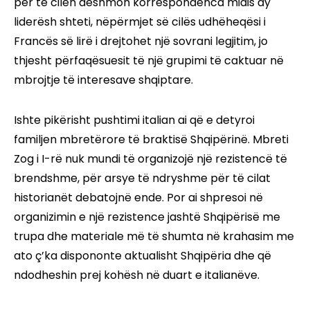
për të cilën dëshmon korrespondenca midis dy
liderësh shteti, nëpërmjet së cilës udhëheqësi i
Francës së lirë i drejtohet një sovrani legjitim, jo
thjesht përfaqësuesit të një grupimi të caktuar në
mbrojtje të interesave shqiptare.
Ishte pikërisht pushtimi italian ai që e detyroi
familjen mbretërore të braktisë Shqipërinë. Mbreti
Zog i I-rë nuk mundi të organizojë një rezistencë të
brendshme, për arsye të ndryshme për të cilat
historianët debatojnë ende. Por ai shpresoi në
organizimin e një rezistence jashtë Shqipërisë me
trupa dhe materiale më të shumta në krahasim me
ato ç’ka dispononte aktualisht Shqipëria dhe që
ndodheshin prej kohësh në duart e italianëve.