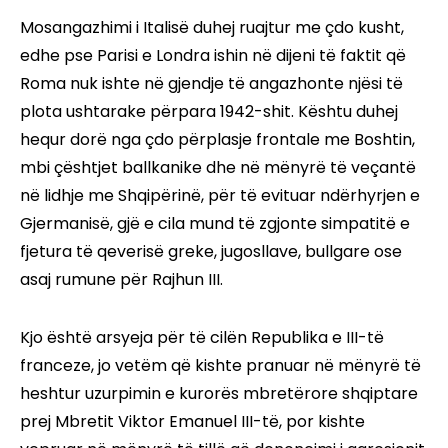
Mosangazhimi i Italisë duhej ruajtur me çdo kusht,
edhe pse Parisi e Londra ishin në dijeni të faktit që
Roma nuk ishte në gjendje të angazhonte njësi të
plota ushtarake përpara 1942-shit. Kështu duhej
hequr dorë nga çdo përplasje frontale me Boshtin,
mbi çështjet ballkanike dhe në mënyrë të veçantë
në lidhje me Shqipërinë, për të evituar ndërhyrjen e
Gjermanisë, gjë e cila mund të zgjonte simpatitë e
fjetura të qeverisë greke, jugosllave, bullgare ose
asaj rumune për Rajhun III.
Kjo është arsyeja për të cilën Republika e III-të
franceze, jo vetëm që kishte pranuar në mënyrë të
heshtur uzurpimin e kurorës mbretërore shqiptare
prej Mbretit Viktor Emanuel III-të, por kishte