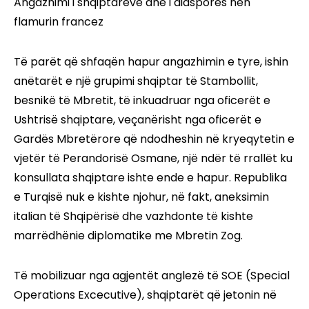
Angazhimi i shqiptarëve dhe i diasporës nën
flamurin francez
Të parët që shfaqën hapur angazhimin e tyre, ishin
anëtarët e një grupimi shqiptar të Stambollit,
besnikë të Mbretit, të inkuadruar nga oficerët e
Ushtrisë shqiptare, veçanërisht nga oficerët e
Gardës Mbretërore që ndodheshin në kryeqytetin e
vjetër të Perandorisë Osmane, një ndër të rrallët ku
konsullata shqiptare ishte ende e hapur. Republika
e Turqisë nuk e kishte njohur, në fakt, aneksimin
italian të Shqipërisë dhe vazhdonte të kishte
marrëdhënie diplomatike me Mbretin Zog.
Të mobilizuar nga agjentët anglezë të SOE (Special
Operations Excecutive), shqiptarët që jetonin në