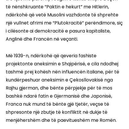
të nënshkruante “Paktin e hekurt” me Hitlerin,
ndërkohë që vetë Musolini vazhdonte të shprehte
një vullnet afrimi me “Plutokracitë” perëndimore, siç
i cilësonte ai demokracitë e pasura kapitaliste,
Anglinë dhe Francën në veçanti.
Më 1939-n, ndërkohë që qeveria fashiste
projektonte aneksimin e Shqipërisë, e cila ndodhej
tashmë prej kohësh nën influencën italiane, për të
kundërpeshuar aneksimin e Çekosllovakisë nga
Rajhu gjerman, dhe bënte përpjekje për të mos
bashkë ndarë fatin e Gjermanisë dhe Japonisë,
Franca nuk mund të bënte gjë tjetër, veçse të
shpresonte një zbutje të konfliktit në dukje të
menjëhershëm dhe të paevitueshëm me Romën.