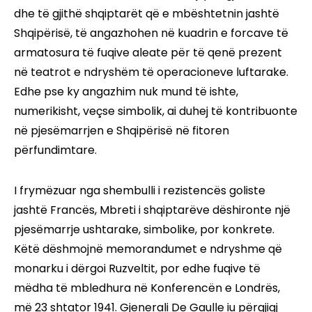
dhe të gjithë shqiptarët që e mbështetnin jashtë
Shqipërisë, të angazhohen në kuadrin e forcave të
armatosura të fuqive aleate për të qenë prezent
në teatrot e ndryshëm të operacioneve luftarake.
Edhe pse ky angazhim nuk mund të ishte,
numerikisht, veçse simbolik, ai duhej të kontribuonte
në pjesëmarrjen e Shqipërisë në fitoren
përfundimtare.
I frymëzuar nga shembulli i rezistencës goliste
jashtë Francës, Mbreti i shqiptarëve dëshironte një
pjesëmarrje ushtarake, simbolike, por konkrete.
Këtë dëshmojnë memorandumet e ndryshme që
monarku i dërgoi Ruzveltit, por edhe fuqive të
mëdha të mbledhura në Konferencën e Londrës,
më 23 shtator 1941. Gjenerali De Gaulle iu përgjigj