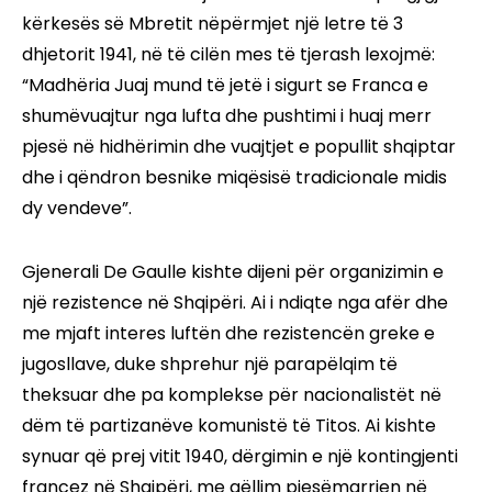
kërkesës së Mbretit nëpërmjet një letre të 3
dhjetorit 1941, në të cilën mes të tjerash lexojmë:
“Madhëria Juaj mund të jetë i sigurt se Franca e
shumëvuajtur nga lufta dhe pushtimi i huaj merr
pjesë në hidhërimin dhe vuajtjet e popullit shqiptar
dhe i qëndron besnike miqësisë tradicionale midis
dy vendeve”.
Gjenerali De Gaulle kishte dijeni për organizimin e
një rezistence në Shqipëri. Ai i ndiqte nga afër dhe
me mjaft interes luftën dhe rezistencën greke e
jugosllave, duke shprehur një parapëlqim të
theksuar dhe pa komplekse për nacionalistët në
dëm të partizanëve komunistë të Titos. Ai kishte
synuar që prej vitit 1940, dërgimin e një kontingjenti
francez në Shqipëri, me qëllim pjesëmarrjen në