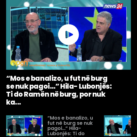
“Mos e banalizo, u fut në burg
se nuk pagoi…” Hila- Lubonjës:
Ti do Ramën në burg, por nuk
ka...
“Mos e banalizo, u
fut në burg se nuk
pagoi…” Hila-
Lubonjës: Ti do