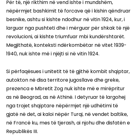
Për të, një rikthim në vend ishte i mundshëm,
nëpërmjet bashkimit të forcave që i kishin qëndruar
besnike, ashtu si kishte ndodhur në vitin 1924, kur, i
larguar nga pushteti dhe i mërguar për shkak të një
revolucioni, ai kishte triumfuar mbi kundërshtarët.
Megjithatë, konteksti ndërkombëtar në vitet 1939-
1940, nuk ishte më i njëjti si në vitin 1924.
Si përfaqësues i unitetit të të gjithë kombit shqiptar,
autokton në disa territore jugosllave dhe greke,
prezenca e Mbretit Zog nuk ishte më e mirëpritur
as në Beograd, as në Athinë. I detyruar të largohej
nga trojet shqiptare nëpërmjet një udhëtimi të
gjatë në det, ai kaloi nëpër Turqi, në vendet baltike,
në Francë ku, mes të tjerash, ai njohu dhe disfatën e
Republikës III.