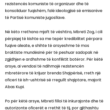
rezistencës komuniste të organizuar dhe të
konsoliduar fuqishëm, falë ideologjisë së emisarëve
të Partisë komuniste jugosllave.
Në këto rrethana mjaft të vështira, Mbreti Zog, i cili
përpiqej të kishte sa me tepër kredibilitet përpara
fuqive aleate, e shihte të arsyeshme të mos
braktiste mundësinë për të peshuar sadopak në
zgjidhjen e ardhshme të konfliktit botëror. Për këtë
arsye, ai vendosi të ndihmojë rezistencën
mbretërore të krijuar brenda Shqipërisë, rreth një
oficeri të ish-ushtrisë së rregullt shqiptare, majorit
Abas Kupi.
Po për këtë arsye, Mbreti filloi të inkurajonte dhe të
autorizonte oficerët e rrethit të tij, por gjithashtu