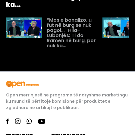
ka...
“Mos e banalizo, u
fut në burg se nuk
pagoi…” Hila-
Lubonjës: Ti do
Ramën në burg, por
nuk ka...
Open merr pjesë në programe të ndryshme marketingu
ku mund të përfitojë komisione për produktet e
zgjedhura në artikujt e publikuar.