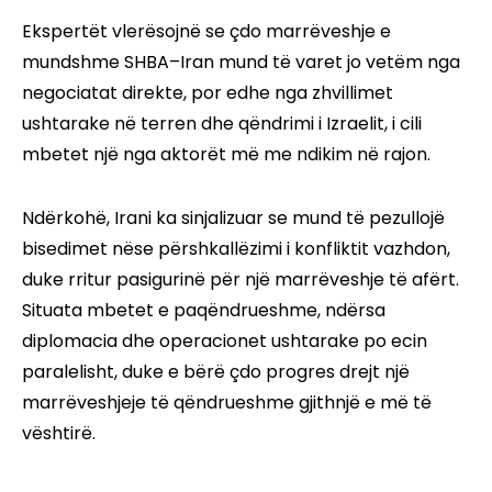
Ekspertët vlerësojnë se çdo marrëveshje e
mundshme SHBA–Iran mund të varet jo vetëm nga
negociatat direkte, por edhe nga zhvillimet
ushtarake në terren dhe qëndrimi i Izraelit, i cili
mbetet një nga aktorët më me ndikim në rajon.
Ndërkohë, Irani ka sinjalizuar se mund të pezullojë
bisedimet nëse përshkallëzimi i konfliktit vazhdon,
duke rritur pasigurinë për një marrëveshje të afërt.
Situata mbetet e paqëndrueshme, ndërsa
diplomacia dhe operacionet ushtarake po ecin
paralelisht, duke e bërë çdo progres drejt një
marrëveshjeje të qëndrueshme gjithnjë e më të
vështirë.