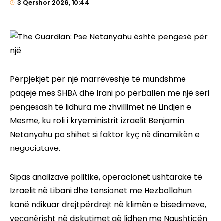
3 Qershor 2026, 10:44
Përpjekjet për një marrëveshje të mundshme
paqeje mes SHBA dhe Irani po përballen me një seri
pengesash të lidhura me zhvillimet në Lindjen e
Mesme, ku roli i kryeministrit izraelit Benjamin
Netanyahu po shihet si faktor kyç në dinamikën e
negociatave.
Sipas analizave politike, operacionet ushtarake të
Izraelit në Libani dhe tensionet me Hezbollahun
kanë ndikuar drejtpërdrejt në klimën e bisedimeve,
veçanërisht në diskutimet që lidhen me Ngushticën