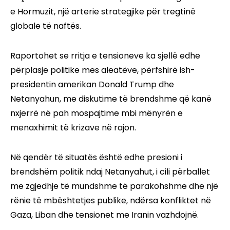
e Hormuzit, një arterie strategjike për tregtinë
globale të naftës.
Raportohet se rritja e tensioneve ka sjellë edhe
përplasje politike mes aleatëve, përfshirë ish-
presidentin amerikan Donald Trump dhe
Netanyahun, me diskutime të brendshme që kanë
nxjerrë në pah mospajtime mbi mënyrën e
menaxhimit të krizave në rajon.
Në qendër të situatës është edhe presioni i
brendshëm politik ndaj Netanyahut, i cili përballet
me zgjedhje të mundshme të parakohshme dhe një
rënie të mbështetjes publike, ndërsa konfliktet në
Gaza, Liban dhe tensionet me Iranin vazhdojnë.