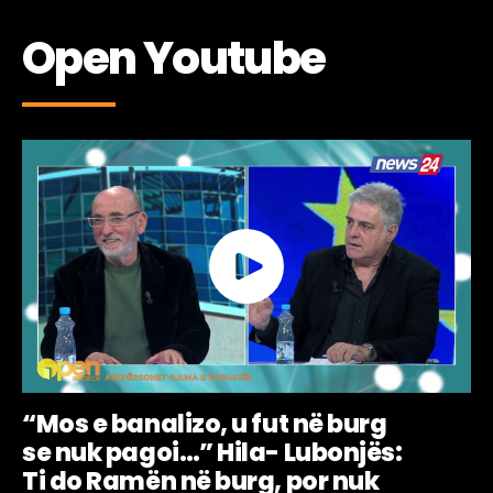
Open Youtube
“Mos e banalizo, u fut në burg
se nuk pagoi…” Hila- Lubonjës:
Ti do Ramën në burg, por nuk