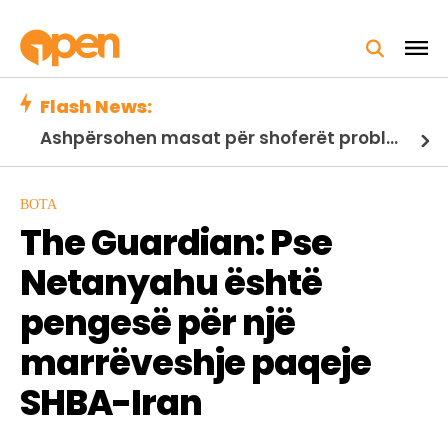
Flash News:
Ashpërsohen masat për shoferët problematikë, hyjnë në fuqi ndryshimet në Kodin Rrugor
BOTA
The Guardian: Pse
Netanyahu është
pengesë për një
marrëveshje paqeje
SHBA-Iran