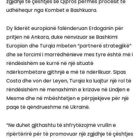
zgjidhje të çështjes së Qipros përmes procesit të
udhëhequr nga Kombet e Bashkuara.
Dy liderët europianë falënderuan Erdoganin për
pritjen në Ankara, duke nënvizuar se Bashkimi
Europian dhe Turqia mbeten “partnerë strategjikë”
dhe se forcimi i marrëdhënieve mes tyre është më i
rëndësishëm se kurrë në një situatë
ndërkombëtare gjithnjë e më të ndërlikuar. Sipas
Costa dhe von der Leyen, Turqia ka luajtur një rol të
rëndësishëm në menaxhimin e krizave në Lindjen e
Mesme dhe në mbështetjen e përpjekjeve për një
paqe të qëndrueshme në Ukrainë.
“Ne duhet gjithashtu të shfrytëzojmë vrullin e
ripërtërirë për të promovuar një zgjidhje të çështjes