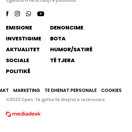
zgjedhura në artikujt e publikuar.
EMISIONE
DENONCIME
INVESTIGIME
BOTA
AKTUALITET
HUMOR/SATIRË
SOCIALE
TË TJERA
POLITIKË
AKT
MARKETING
TE DHENAT PERSONALE
COOKIES
©2023 Open. Të gjitha të drejtat e rezervuara.