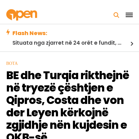
Flash News:
Situata nga zjarret në 24 orët e fundit, Ministria e Mbrojtjes: 21 vatra të shuara, 2 nën monitorim
BOTA
BE dhe Turqia rikthejnë
në tryezë çështjen e
Qipros, Costa dhe von
der Leyen kërkojnë
zgjidhje nën kujdesin e
OKB-së