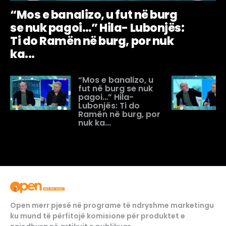
“Mos e banalizo, u fut në burg
se nuk pagoi…” Hila- Lubonjës:
Ti do Ramën në burg, por nuk
ka...
“Mos e banalizo, u
fut në burg se nuk
pagoi…” Hila-
Lubonjës: Ti do
Ramën në burg, por
nuk ka...
Open merr pjesë në programe të ndryshme marketingu
ku mund të përfitojë komisione për produktet e