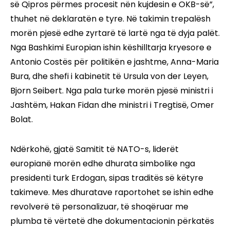
së Qipros përmes procesit nën kujdesin e OKB-së”,
thuhet në deklaratën e tyre. Në takimin trepalësh
morën pjesë edhe zyrtarë të lartë nga të dyja palët.
Nga Bashkimi Europian ishin këshilltarja kryesore e
Antonio Costës për politikën e jashtme, Anna-Maria
Bura, dhe shefi i kabinetit të Ursula von der Leyen,
Bjorn Seibert. Nga pala turke morën pjesë ministri i
Jashtëm, Hakan Fidan dhe ministri i Tregtisë, Omer
Bolat.
Ndërkohë, gjatë Samitit të NATO-s, liderët
europianë morën edhe dhurata simbolike nga
presidenti turk Erdogan, sipas traditës së këtyre
takimeve. Mes dhuratave raportohet se ishin edhe
revolverë të personalizuar, të shoqëruar me
plumba të vërtetë dhe dokumentacionin përkatës