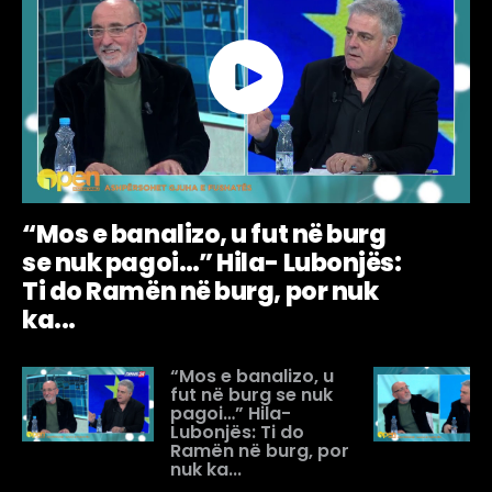
“Mos e banalizo, u fut në burg
se nuk pagoi…” Hila- Lubonjës:
Ti do Ramën në burg, por nuk
ka...
“Mos e banalizo, u
fut në burg se nuk
pagoi…” Hila-
Lubonjës: Ti do
Ramën në burg, por
nuk ka...