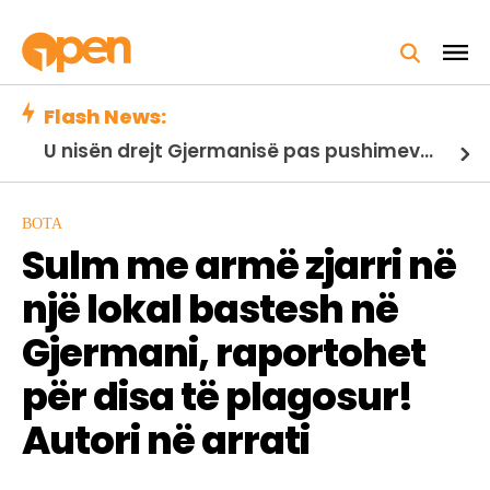
Flash News:
U nisën drejt Gjermanisë pas pushimeve në Kosovë, humbin jetën në aksident tre anëtarët e familjes nga Kosova
BOTA
Sulm me armë zjarri në
një lokal bastesh në
Gjermani, raportohet
për disa të plagosur!
Autori në arrati