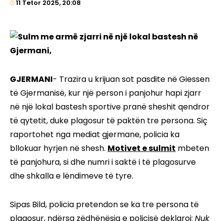
11 Tetor 2025, 20:08
GJERMANI
- Trazira u krijuan sot pasdite në Giessen
të Gjermanisë, kur një person i panjohur hapi zjarr
në një lokal bastesh sportive pranë sheshit qendror
të qytetit, duke plagosur të paktën tre persona. Siç
raportohet nga mediat gjermane, policia ka
bllokuar hyrjen në shesh.
Motivet e sulmit
mbeten
të panjohura, si dhe numri i saktë i të plagosurve
dhe shkalla e lëndimeve të tyre.
Sipas Bild, policia pretendon se ka tre persona të
plagosur, ndërsa zëdhënësja e policisë deklaroi:
Nuk