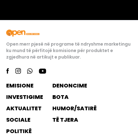
Open merr pjesë në programe të ndryshme marketingu
ku mund të përfitojë komisione për produktet e
zgjedhura në artikujt e publikuar.
EMISIONE
DENONCIME
INVESTIGIME
BOTA
AKTUALITET
HUMOR/SATIRË
SOCIALE
TË TJERA
POLITIKË