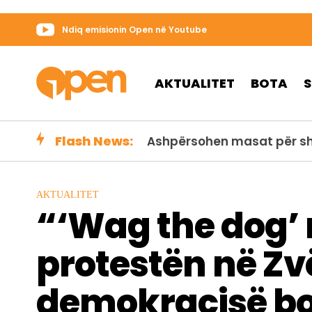
Ndiq emisionin Open në Youtube
AKTUALITET
BOTA
Flash News:
FOTO/ Ulja e nivelit të Dan
AKTUALITET
“‘Wag the dog’
protestën në Zvë
demokracisë bot