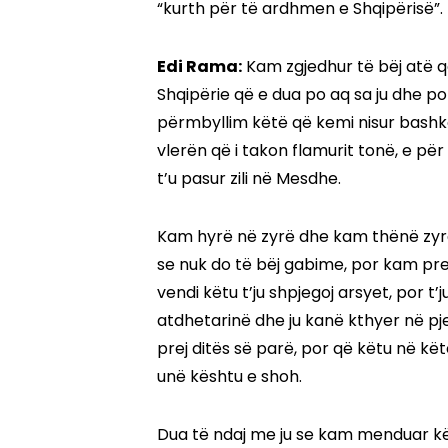
“kurth për të ardhmen e Shqipërisë”.
Edi Rama:
Kam zgjedhur të bëj atë q
Shqipërie që e dua po aq sa ju dhe po 
përmbyllim këtë që kemi nisur bashkë,
vlerën që i takon flamurit tonë, e p
t’u pasur zili në Mesdhe.
Kam hyrë në zyrë dhe kam thënë zyra 
se nuk do të bëj gabime, por kam pre
vendi këtu t’ju shpjegoj arsyet, por t
atdhetarinë dhe ju kanë kthyer në pje
prej ditës së parë, por që këtu në kë
unë kështu e shoh.
Dua të ndaj me ju se kam menduar kët