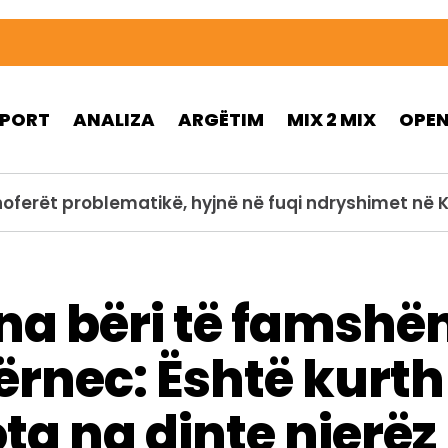
SPORT
ANALIZA
ARGËTIM
MIX 2 MIX
OPE
ubit zbulon themelet e një ure të lashtë të Kostand
 na bëri të famsh
rnec: Është kurth!
a na dinte njerëz