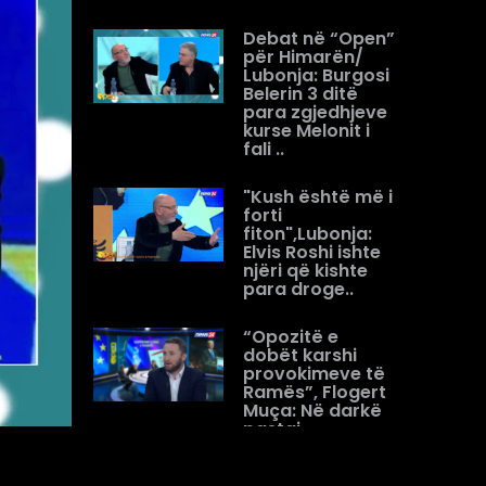
Debat në “Open”
për Himarën/
Lubonja: Burgosi
Belerin 3 ditë
para zgjedhjeve
kurse Melonit i
fali ..
"Kush është më i
forti
fiton",Lubonja:
Elvis Roshi ishte
njëri që kishte
para droge..
“Opozitë e
dobët karshi
provokimeve të
Ramës”, Flogert
Muça: Në darkë
pastaj
shqetësohen
për...