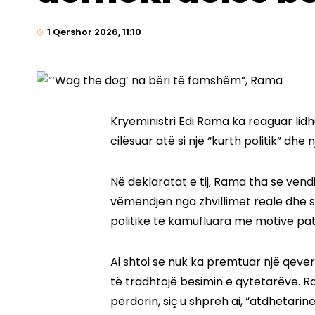
1 Qershor 2026, 11:10
Kryeministri Edi Rama ka reaguar lid
cilësuar atë si një “kurth politik” dhe
Në deklaratat e tij, Rama tha se vend
vëmendjen nga zhvillimet reale dhe se
politike të kamufluara me motive patr
Ai shtoi se nuk ka premtuar një qeveri
të tradhtojë besimin e qytetarëve. R
përdorin, siç u shpreh ai, “atdhetarin