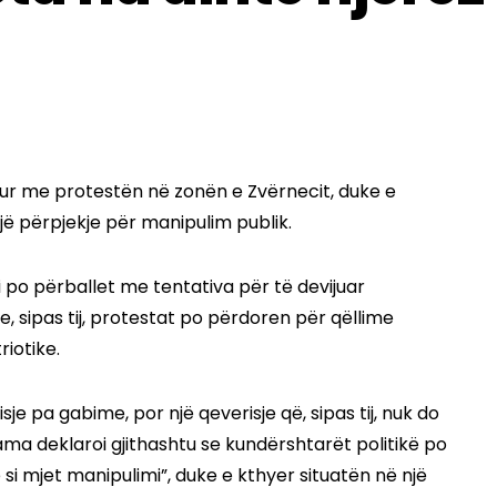
hur me protestën në zonën e Zvërnecit, duke e
 një përpjekje për manipulim publik.
i po përballet me tentativa për të devijuar
, sipas tij, protestat po përdoren për qëllime
iotike.
sje pa gabime, por një qeverisje që, sipas tij, nuk do
ama deklaroi gjithashtu se kundërshtarët politikë po
ë si mjet manipulimi”, duke e kthyer situatën në një