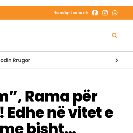
Na ndiqni edhe në
N
init të Madh
ëm”, Rama për
 Edhe në vitet e
 me bisht…