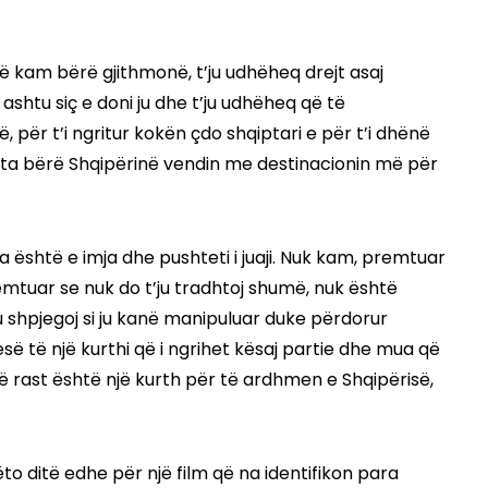
ë kam bërë gjithmonë, t’ju udhëheq drejt asaj
ashtu siç e doni ju dhe t’ju udhëheq që të
 për t’i ngritur kokën çdo shqiptari e për t’i dhënë
ër ta bërë Shqipërinë vendin me destinacionin më për
është e imja dhe pushteti i juaji. Nuk kam, premtuar
mtuar se nuk do t’ju tradhtoj shumë, nuk është
’ju shpjegoj si ju kanë manipuluar duke përdorur
së të një kurthi që i ngrihet kësaj partie dhe mua që
të rast është një kurth për të ardhmen e Shqipërisë,
o ditë edhe për një film që na identifikon para