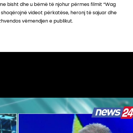
 me bisht dhe u bëmë të njohur përmes filmit “Wag
 shoqërojnë videot përkatëse, heronj të sajuar dhe
 zhvendos vëmendjen e publikut.