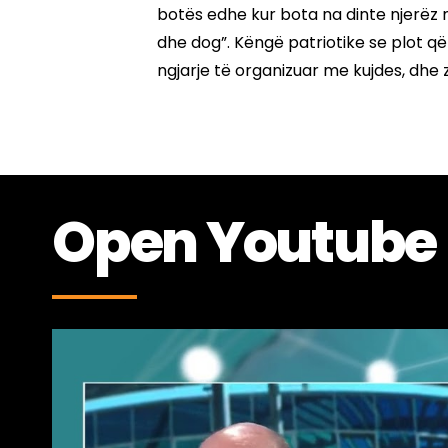
botës edhe kur bota na dinte njerëz
dhe dog”. Këngë patriotike se plot që
ngjarje të organizuar me kujdes, dhe
Open Youtube