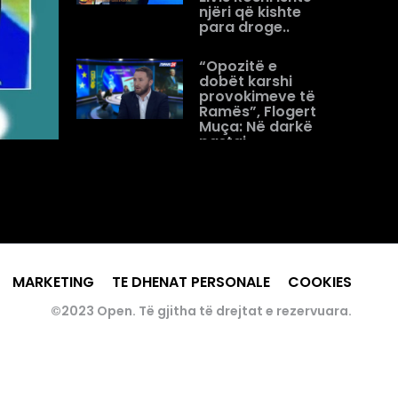
njëri që kishte
para droge..
“Opozitë e
dobët karshi
provokimeve të
Ramës”, Flogert
Muça: Në darkë
pastaj
shqetësohen
për...
Analistët debat
në “Open” për
gjuhën e Ramës/
Zekthi: Prej ’90
përdor gjuhë
MARKETING
TE DHENAT PERSONALE
COOKIES
demoralizuese
©2023 Open. Të gjitha të drejtat e rezervuara.
“Nuk flas me
kulla, por emra
dhe mbiemra”,
Muça- Lubonja:
Krimin e