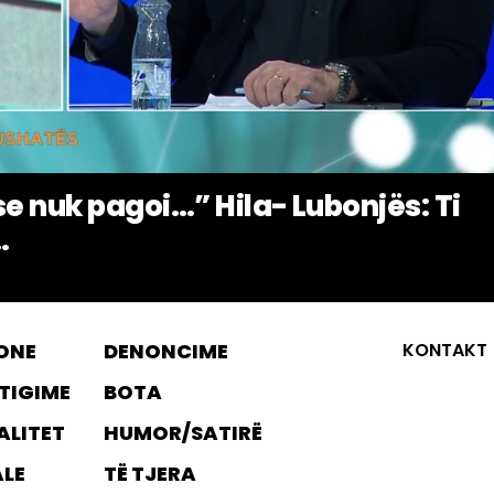
se nuk pagoi…” Hila- Lubonjës: Ti
.
ONE
DENONCIME
KONTAKT
TIGIME
BOTA
ALITET
HUMOR/SATIRË
ALE
TË TJERA