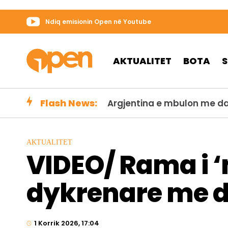
Ndiq emisionin Open në Youtube
AKTUALITET
BOTA
Flash News:
Argjentina e mbulon me das
AKTUALITET
VIDEO/ Rama i ‘
dykrenare me 
1 Korrik 2026, 17:04