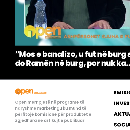
“Mos e banalizo, u fut në burg 
do Ramën në burg, por nuk ka..
EMISI
Open merr pjesë në programe të
INVES
ndryshme marketingu ku mund të
AKTU
përfitojë komisione për produktet e
zgjedhura në artikujt e publikuar.
SOCI