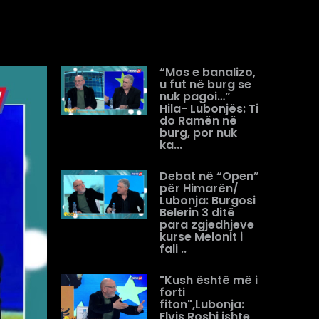
“Mos e banalizo,
u fut në burg se
nuk pagoi…”
Hila- Lubonjës: Ti
do Ramën në
burg, por nuk
ka...
Debat në “Open”
për Himarën/
Lubonja: Burgosi
Belerin 3 ditë
para zgjedhjeve
kurse Melonit i
fali ..
"Kush është më i
forti
fiton",Lubonja:
Elvis Roshi ishte