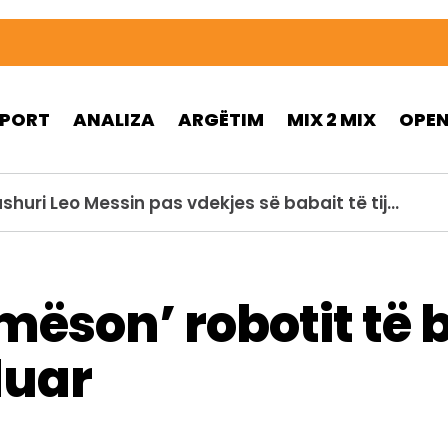
SPORT
ANALIZA
ARGËTIM
MIX 2 MIX
OPE
huri Leo Messin pas vdekjes së babait të tij…
mëson’ robotit të 
duar