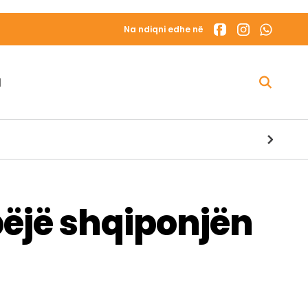
Na ndiqni edhe në
N
bëjë shqiponjën