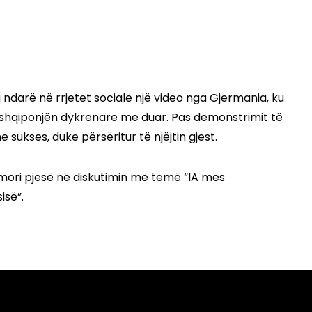
 ndarë në rrjetet sociale një video nga Gjermania, ku
jë shqiponjën dykrenare me duar. Pas demonstrimit të
e sukses, duke përsëritur të njëjtin gjest.
mori pjesë në diskutimin me temë “IA mes
isë”.