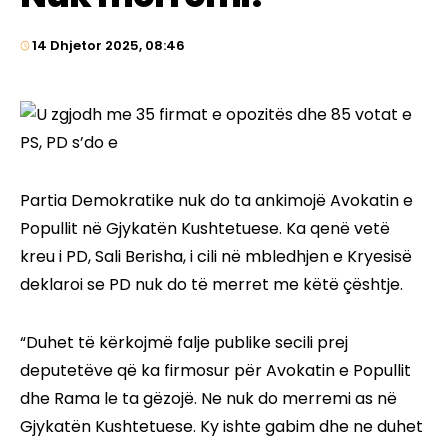
14 Dhjetor 2025, 08:46
Partia Demokratike nuk do ta ankimojë Avokatin e
Popullit në Gjykatën Kushtetuese. Ka qenë vetë
kreu i PD, Sali Berisha, i cili në mbledhjen e Kryesisë
deklaroi se PD nuk do të merret me këtë çështje.
“Duhet të kërkojmë falje publike secili prej
deputetëve që ka firmosur për Avokatin e Popullit
dhe Rama le ta gëzojë. Ne nuk do merremi as në
Gjykatën Kushtetuese. Ky ishte gabim dhe ne duhet