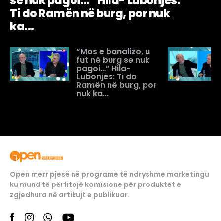
se nuk pagoi…” Hila- Lubonjës:
Ti do Ramën në burg, por nuk
ka...
“Mos e banalizo, u
fut në burg se nuk
pagoi…” Hila-
Lubonjës: Ti do
Ramën në burg, por
nuk ka...
Open merr pjesë në programe të ndryshme marketingu
ku mund të përfitojë komisione për produktet e
zgjedhura në artikujt e publikuar.