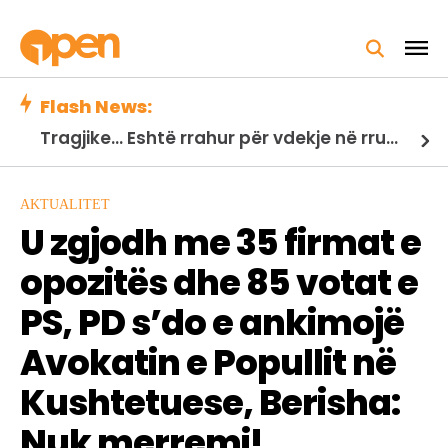
Flash News:
Tragjike... Eshtë rrahur për vdekje në rrugë nga një bandë kriminale, lojtari i Ugandës!
AKTUALITET
U zgjodh me 35 firmat e
opozitës dhe 85 votat e
PS, PD s’do e ankimojë
Avokatin e Popullit në
Kushtetuese, Berisha:
Nuk merremi!