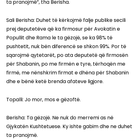
ta pranojmë”, tha Berisha.
Sali Berisha: Duhet të kërkojmë falje publike secili
prej deputetëve që ka firmosur për Avokatin e
Popullit dhe Rama le ta gëzojë, se ka 98% të
pushtetit, nuk bën diferencë se shkon 99%. Por të
sqarojmë qytetarët, po ata deputetë që firmosën
për Shabanin, po me firmën e tyre, tërhoqën me
firmë, me nënshkrim firmat e dhëna për Shabanin
dhe e bënë ketë brenda afateve ligjore.
Topalli: Jo mor, mos e gëzoftë.
Berisha: Ta gëzojë. Ne nuk do merremi as në
Gjykatën Kushtetuese. Ky ishte gabim dhe ne duhet
ta pranojmë.