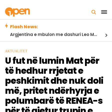
Flash News:
Argjentina e mbulon me dashuri Leo Messin pas vdekjes së babait të tij…
AKTUALITET
U fut në lumin Mat për
të hedhur rrjetat e
peshkimit dhe nuk doli
më, pritet ndërhyrja e
polumbarë të RENEA-s
për të gjetur trupin e