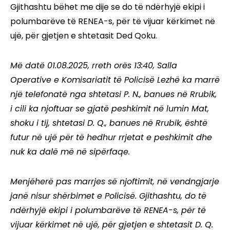
Gjithashtu bëhet me dije se do të ndërhyjë ekipi i
polumbarëve të RENEA-s, për të vijuar kërkimet në
ujë, për gjetjen e shtetasit Ded Qoku.
Më datë 01.08.2025, rreth orës 13:40, Salla
Operative e Komisariatit të Policisë Lezhë ka marrë
një telefonatë nga shtetasi P. N., banues në Rrubik,
i cili ka njoftuar se gjatë peshkimit në lumin Mat,
shoku i tij, shtetasi D. Q., banues në Rrubik, është
futur në ujë për të hedhur rrjetat e peshkimit dhe
nuk ka dalë më në sipërfaqe.
Menjëherë pas marrjes së njoftimit, në vendngjarje
janë nisur shërbimet e Policisë. Gjithashtu, do të
ndërhyjë ekipi i polumbarëve të RENEA-s, për të
vijuar kërkimet në ujë, për gjetjen e shtetasit D. Q.