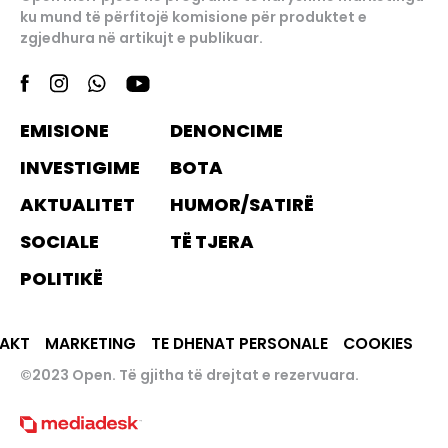
ku mund të përfitojë komisione për produktet e
zgjedhura në artikujt e publikuar.
EMISIONE
DENONCIME
INVESTIGIME
BOTA
AKTUALITET
HUMOR/SATIRË
SOCIALE
TË TJERA
POLITIKË
AKT
MARKETING
TE DHENAT PERSONALE
COOKIES
©2023 Open. Të gjitha të drejtat e rezervuara.