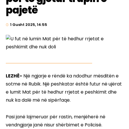
pajetë
1 Gusht 2025, 14:55
LEZHË-
Një ngjarje e rëndë ka ndodhur mësditën e
sotme në Rubik. Një peshkatar është futur në ujërat
e lumit Mat për të hedhur rrjetat e peshkimit dhe
nuk ka dalë më në sipërfaqe.
Pasi janë lajmeruar për rastin, menjëherë në
vendngjarje janë nisur shërbimet e Policisë.