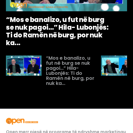
“Mos e banalizo, u fut në burg
se nuk pagoi…” Hila- Lubonjës:
Ti do Ramën në burg, por nuk
ka...
“Mos e banalizo, u
fut në burg se nuk
pagoi…” Hila-
Lubonjës: Ti do
Ramën në burg, por
nuk ka...
Open merr pjesë në programe të ndryshme marketingu