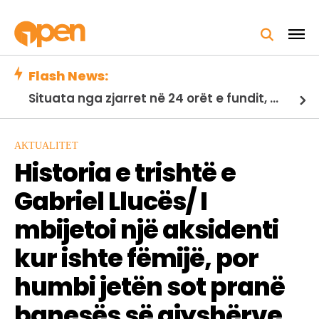
Flash News:
Situata nga zjarret në 24 orët e fundit, Ministria e Mbrojtjes: 21 vatra të shuara, 2 nën monitorim
AKTUALITET
Historia e trishtë e
Gabriel Llucës/ I
mbijetoi një aksidenti
kur ishte fëmijë, por
humbi jetën sot pranë
banesës së gjyshërve