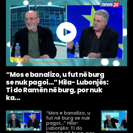
“Mos e banalizo, u fut në burg
se nuk pagoi…” Hila- Lubonjës:
Ti do Ramën në burg, por nuk
ka...
“Mos e banalizo, u
fut në burg se nuk
pagoi…” Hila-
Lubonjës: Ti do