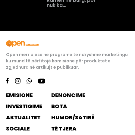
Ramën në burg, por
nuk ka...
Open merr pjesë në programe të ndryshme marketingu
ku mund të përfitojë komisione për produktet e
zgjedhura në artikujt e publikuar.
EMISIONE
DENONCIME
INVESTIGIME
BOTA
AKTUALITET
HUMOR/SATIRË
SOCIALE
TË TJERA