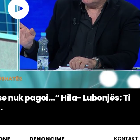
se nuk pagoi…” Hila- Lubonjës: Ti
.
ONE
DENONCIME
KONTAKT