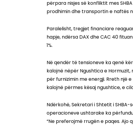
përpara nisjes së konfliktit mes SHBA d
prodhimin dhe transportin e naftës në
Paralelisht, tregjet financiare reagua
hapje, ndërsa DAX dhe CAC 40 fituan
1%.
Në qendër të tensioneve ka qenë kërcë
kalojnë nëpër Ngushtica e Hormuzit,
për furnizimin me energji. Rreth një 
kalojnë përmes kësaj ngushtice, e cil
Ndërkohë, Sekretari i Shtetit i SHBA-s
operacioneve ushtarake ka përfundua
“Ne preferojmë rrugën e paqes. Ajo që