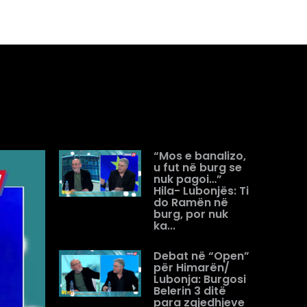
“Mos e banalizo,
u fut në burg se
nuk pagoi…”
Hila- Lubonjës: Ti
do Ramën në
burg, por nuk
ka...
Debat në “Open”
për Himarën/
Lubonja: Burgosi
Belerin 3 ditë
para zgjedhjeve