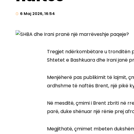
6 Maj 2026, 16:54
Tregjet ndërkombëtare u tronditën p
Shtetet e Bashkuara dhe Irani janë pr
Menjëherë pas publikimit të lajmit, ç
ardhshme të naftës Brent, një pikë kyç
Në mesditë, çmimi i Brent zbriti në rr
parë, duke shënuar një rënie prej afro 
Megjithatë, çmimet mbeten dukshëm më