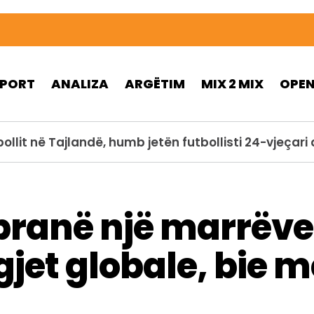
SPORT
ANALIZA
ARGËTIM
MIX 2 MIX
OPE
pranë një marrëve
jet globale, bie m