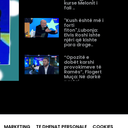
kurse Melonit i
fali ..
"Kush është më i
forti
fiton",Lubonja:
Elvis Roshi ishte
njëri që kishte
para droge..
“Opozitë e
dobët karshi
provokimeve të
Ramës”, Flogert
Muça: Në darkë
pastaj
shqetësohen
për...
Analistët debat
në “Open” për
gjuhën e Ramës/
Zekthi: Prej ’90
përdor gjuhë
MARKETING
TE DHENAT PERSONALE
COOKIES