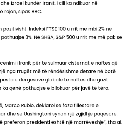
he Izrael kundër Iranit, i cili ka ndikuar në
 rajon, sipas BBC.
n pozitivisht. Indeksi FTSE 100 u rrit me mbi 2% në
 pothuajse 3%. Në SHBA, S&P 500 u rrit me më pak se
nimi i Iranit për të sulmuar cisternat e naftës që
 një nga rrugët më të rëndësishme detare në botë
e pesta e dërgesave globale të naftës dhe gazit
a ka qenë pothuajse e bllokuar për javë të tëra.
ë, Marco Rubio, deklaroi se faza fillestare e
r dhe se Uashingtoni synon një zgjidhje paqësore.
 preferon presidenti është një marrëveshje”, tha ai.