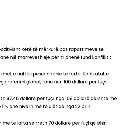
ozitivisht këtë të mërkurë pas raportimeve se
anë një marrëveshjeje për t’i dhënë fund konfliktit.
mimet e naftës pësuan rënie të fortë. Kontratat e
e referimi global, ranë nën 100 dollarë për fuçi.
eth 97.48 dollarë për fuçi, nga 108 dollarë që ishte më
11% dhe nivelin më të ulët që nga 22 prilli.
 të larta se rreth 70 dollarë për fuçi që ishin