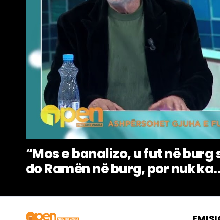
“Mos e banalizo, u fut në burg 
do Ramën në burg, por nuk ka..
EMISI