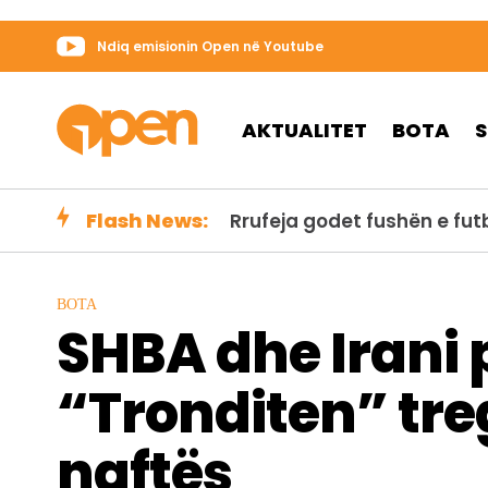
Ndiq emisionin Open në Youtube
AKTUALITET
BOTA
Flash News:
BOTA
SHBA dhe Irani 
“Tronditen” treg
naftës