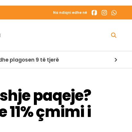
Na ndiqni edhe në
N
Kina kundërpërgjigjet ndaj SHBA-së pas sanksioneve/ Pekini kërcënon me kufizime për eksportin e dronëve dhe teknologjive
shje paqeje?
e 11% çmimi i