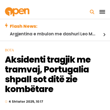
Flash News:
Argjentina e mbulon me dashuri Leo Messin pas vdekjes së babait të tij…
BOTA
Aksidenti tragjik me
tramvaj, Portugalia
shpall sot ditë zie
kombëtare
4 Shtator 2025, 10:17