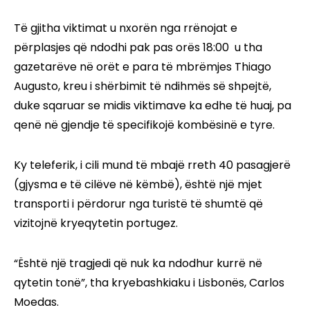
Të gjitha viktimat u nxorën nga rrënojat e
përplasjes që ndodhi pak pas orës 18:00 u tha
gazetarëve në orët e para të mbrëmjes Thiago
Augusto, kreu i shërbimit të ndihmës së shpejtë,
duke sqaruar se midis viktimave ka edhe të huaj, pa
qenë në gjendje të specifikojë kombësinë e tyre.
Ky teleferik, i cili mund të mbajë rreth 40 pasagjerë
(gjysma e të cilëve në këmbë), është një mjet
transporti i përdorur nga turistë të shumtë që
vizitojnë kryeqytetin portugez.
“Është një tragjedi që nuk ka ndodhur kurrë në
qytetin tonë”, tha kryebashkiaku i Lisbonës, Carlos
Moedas.