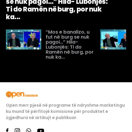
se nuk pagoi…” Hila- Lubonjës:
Ti do Ramën në burg, por nuk
ka...
“Mos e banalizo, u
fut në burg se nuk
pagoi…” Hila-
Lubonjës: Ti do
Ramën në burg, por
nuk ka...
Open merr pjesë në programe të ndryshme marketingu
ku mund të përfitojë komisione për produktet e
zgjedhura në artikujt e publikuar.