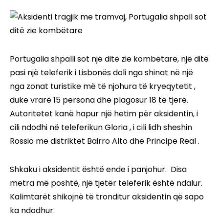
Portugalia shpalli sot një ditë zie kombëtare, një ditë
pasi një teleferik i Lisbonës doli nga shinat në një
nga zonat turistike më të njohura të kryeqytetit ,
duke vrarë 15 persona dhe plagosur 18 të tjerë.
Autoritetet kanë hapur një hetim për aksidentin, i
cili ndodhi në teleferikun Gloria , i cili lidh sheshin
Rossio me distriktet Bairro Alto dhe Principe Real .
Shkaku i aksidentit është ende i panjohur. Disa
metra më poshtë, një tjetër teleferik është ndalur.
Kalimtarët shikojnë të tronditur aksidentin që sapo
ka ndodhur.