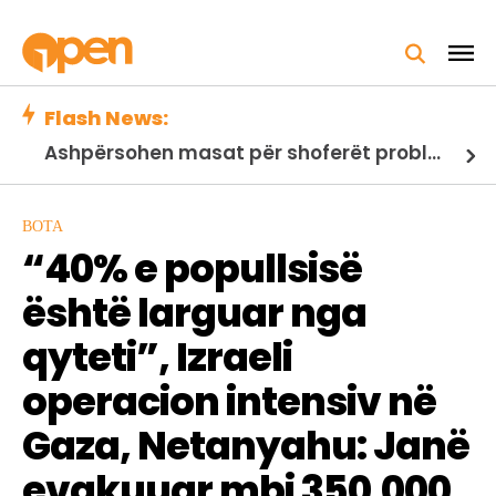
Flash News:
Ashpërsohen masat për shoferët problematikë, hyjnë në fuqi ndryshimet në Kodin Rrugor
BOTA
“40% e popullsisë
është larguar nga
qyteti”, Izraeli
operacion intensiv në
Gaza, Netanyahu: Janë
evakuuar mbi 350.000