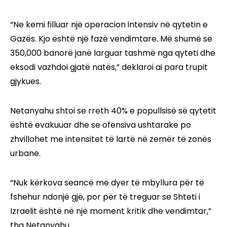
“Ne kemi filluar një operacion intensiv në qytetin e
Gazës. Kjo është një fazë vendimtare. Më shumë se
350,000 banorë janë larguar tashmë nga qyteti dhe
eksodi vazhdoi gjatë natës,” deklaroi ai para trupit
gjykues.
Netanyahu shtoi se rreth 40% e popullsisë së qytetit
është evakuuar dhe se ofensiva ushtarake po
zhvillohet me intensitet të lartë në zemër të zonës
urbane.
“Nuk kërkova seancë me dyer të mbyllura për të
fshehur ndonjë gjë, por për të treguar se Shteti i
Izraelit është në një moment kritik dhe vendimtar,”
tha Netanyahu.