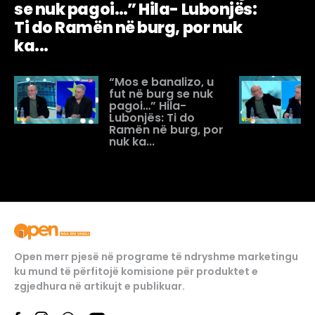
se nuk pagoi…” Hila- Lubonjës:
Ti do Ramën në burg, por nuk
ka...
“Mos e banalizo, u
fut në burg se nuk
pagoi…” Hila-
Lubonjës: Ti do
Ramën në burg, por
nuk ka...
Open merr pjesë në programe të ndryshme marketingu
ku mund të përfitojë komisione për produktet e
zgjedhura në artikujt e publikuar.