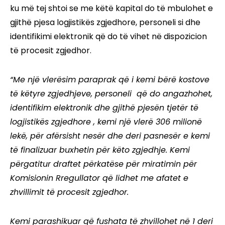
ku më tej shtoi se me këtë kapital do të mbulohet e
gjithë pjesa logjistikës zgjedhore, personeli si dhe
identifikimi elektronik që do të vihet në dispozicion
të procesit zgjedhor.
“Me një vlerësim paraprak që i kemi bërë kostove
të këtyre zgjedhjeve, personeli që do angazhohet,
identifikim elektronik dhe gjithë pjesën tjetër të
logjistikës zgjedhore , kemi një vlerë 306 milionë
lekë, për afërsisht nesër dhe deri pasnesër e kemi
të finalizuar buxhetin për këto zgjedhje. Kemi
përgatitur draftet përkatëse për miratimin për
Komisionin Rregullator që lidhet me afatet e
zhvillimit të procesit zgjedhor.
Kemi parashikuar që fushata të zhvillohet në 1 deri