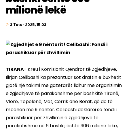
milionë lekë
3 Tetor 2025, 15:03
TIRANA
- Kreu i Komisionit Qendror të Zgjedhjeve,
Ilirjan Celibashi ka prezantuar sot draftin e buxhetit
gjatë një takimi me gazetarët lidhur me organizimin
e zgjedhjeve të parakohshme për bashkitë Tiranë,
Vlorë, Tepelenë, Mat, Cërrik dhe Berat, që do të
mbahen më 9 nëntor. Celibashi deklaroi se fondi i
parashikuar për zhvillimin e zgjedhjeve të
parakohshme në 6 bashki, është 306 milionë lekë,