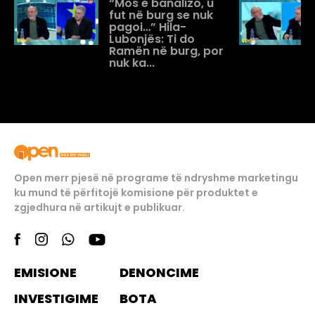
“Mos e banalizo, u
fut në burg se nuk
pagoi…” Hila-
Lubonjës: Ti do
Ramën në burg, por
nuk ka...
Open merr pjesë në programe të ndryshme marketingu
ku mund të përfitojë komisione për produktet e
zgjedhura në artikujt e publikuar.
EMISIONE
DENONCIME
INVESTIGIME
BOTA