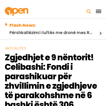
Flash News:
Përshkallëzimi i luftës me dronë mes Rusisë dhe Ukrainës, shteti amerikan shpall gjendjen e jashtëzakonshme
AKTUALITET
Zgjedhjet e 9 nëntorit!
Celibashi: Fondi i
parashikuar për
zhvillimin e zgjedhjeve
të parakohshme në 6
bashki është 306