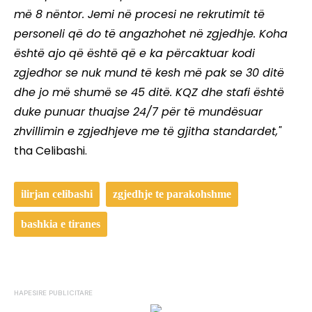
më 8 nëntor. Jemi në procesi ne rekrutimit të
personeli që do të angazhohet në zgjedhje. Koha
është ajo që është që e ka përcaktuar kodi
zgjedhor se nuk mund të kesh më pak se 30 ditë
dhe jo më shumë se 45 ditë. KQZ dhe stafi është
duke punuar thuajse 24/7 për të mundësuar
zhvillimin e zgjedhjeve me të gjitha standardet,"
tha Celibashi.
ilirjan celibashi
zgjedhje te parakohshme
bashkia e tiranes