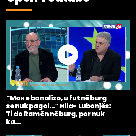
“Mos e banalizo, u fut në burg
se nuk pagoi…” Hila- Lubonjës:
Ti do Ramën në burg, por nuk
ka...