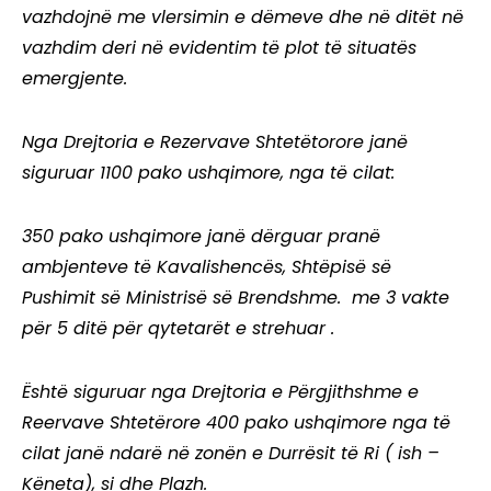
vazhdojnë me vlersimin e dëmeve dhe në ditët në
vazhdim deri në evidentim të plot të situatës
emergjente.
Nga Drejtoria e Rezervave Shtetëtorore janë
siguruar 1100 pako ushqimore, nga të cilat:
350 pako ushqimore janë dërguar pranë
ambjenteve të Kavalishencës, Shtëpisë së
Pushimit së Ministrisë së Brendshme. me 3 vakte
për 5 ditë për qytetarët e strehuar .
Është siguruar nga Drejtoria e Përgjithshme e
Reervave Shtetërore 400 pako ushqimore nga të
cilat janë ndarë në zonën e Durrësit të Ri ( ish –
Këneta), si dhe Plazh.