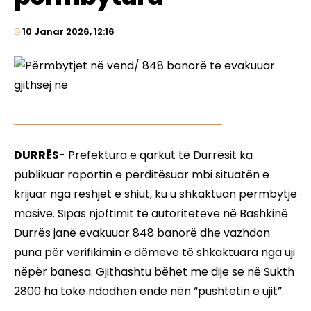
10 Janar 2026, 12:16
DURRËS
- Prefektura e qarkut të Durrësit ka
publikuar raportin e përditësuar mbi situatën e
krijuar nga reshjet e shiut, ku u shkaktuan përmbytje
masive. Sipas njoftimit të autoriteteve në Bashkinë
Durrës janë evakuuar 848 banorë dhe vazhdon
puna për verifikimin e dëmeve të shkaktuara nga uji
nëpër banesa. Gjithashtu bëhet me dije se në Sukth
2800 ha tokë ndodhen ende nën “pushtetin e ujit”.