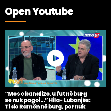
Open Youtube
“Mos e banalizo, u fut në burg
se nuk pagoi…” Hila- Lubonjës:
Ti do Ramën në burg, por nuk