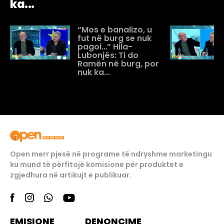
ka...
“Mos e banalizo, u
fut në burg se nuk
pagoi…” Hila-
Lubonjës: Ti do
Ramën në burg, por
nuk ka...
Open merr pjesë në programe të ndryshme marketingu
ku mund të përfitojë komisione për produktet e
zgjedhura në artikujt e publikuar.
EMISIONE
DENONCIME