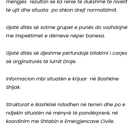
mëngjes rezulton se ka renie të dukshme të nivelit
të ujit dhe situata po shkon drejt normalizimit.
Gjatë ditës së sotme grupet e punës do vazhdojnë
me inspektimet e dëmeve nëper banesa.
Gjatë ditës së djeshme përfundojë bllokimi i carjes
së argjinaturës të lumit Droje.
Informacion mbi situatën e krijuar në Bashkine
Shijak.
Strukturat e Bashkisë ndodhen në terren dhe po e
ndjekin situatën në mënyrë të pandërprerë, në
koordinim me Shtabin e Emergjencave Civile.