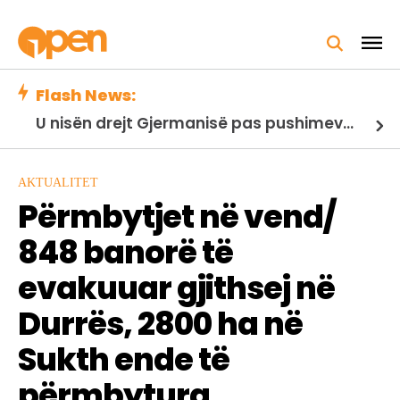
Flash News:
Ekzekutimi i Edmond Sulës, policia ushtron kontrolle banesash, raportohet për disa të shoqëruar
AKTUALITET
Përmbytjet në vend/
848 banorë të
evakuuar gjithsej në
Durrës, 2800 ha në
Sukth ende të
përmbytura