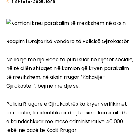
4 Shtator 2025, 10:18
Reagim i Drejtorisë Vendore të Policisë Gjirokastër
Në lidhje me një video të publikuar në rrjetet sociale,
në të cilën shfaqet një kamion që kryen parakalim
të rrezikshëm, në aksin rrugor “Kakavije-
Gjirokastër”, bëjmë me dije se:
Policia Rrugore e Gjirokastrës ka kryer verifikimet
për rastin, ka identifikuar drejtuesin e kamionit dhe
e ka ndëshkuar me masë administrative 40 000
lekë, në bazë të Kodit Rrugor.