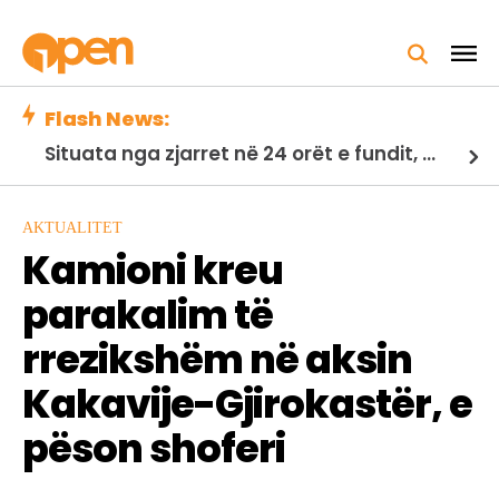
Flash News:
Situata nga zjarret në 24 orët e fundit, Ministria e Mbrojtjes: 21 vatra të shuara, 2 nën monitorim
AKTUALITET
Kamioni kreu
parakalim të
rrezikshëm në aksin
Kakavije-Gjirokastër, e
pëson shoferi