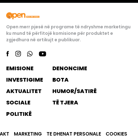
Open merr pjesë në programe të ndryshme marketingu
ku mund të përfitojë komisione për produktet e
zgjedhura në artikujt e publikuar.
EMISIONE
DENONCIME
INVESTIGIME
BOTA
AKTUALITET
HUMOR/SATIRË
SOCIALE
TË TJERA
POLITIKË
AKT
MARKETING
TE DHENAT PERSONALE
COOKIES