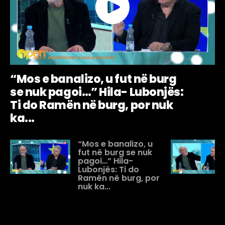
“Mos e banalizo, u fut në burg
se nuk pagoi…” Hila- Lubonjës:
Ti do Ramën në burg, por nuk
ka...
“Mos e banalizo, u
fut në burg se nuk
pagoi…” Hila-
Lubonjës: Ti do
Ramën në burg, por
nuk ka...