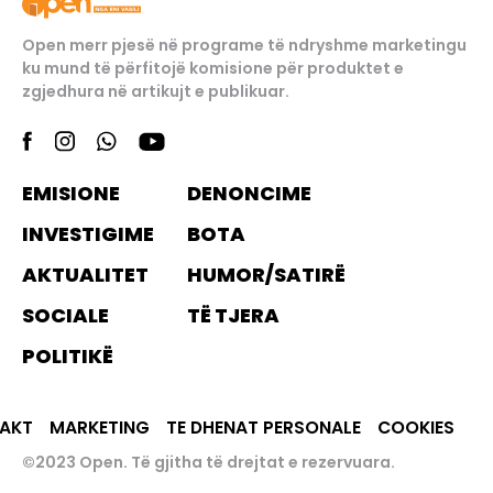
Open merr pjesë në programe të ndryshme marketingu
ku mund të përfitojë komisione për produktet e
zgjedhura në artikujt e publikuar.
EMISIONE
DENONCIME
INVESTIGIME
BOTA
AKTUALITET
HUMOR/SATIRË
SOCIALE
TË TJERA
POLITIKË
AKT
MARKETING
TE DHENAT PERSONALE
COOKIES
©2023 Open. Të gjitha të drejtat e rezervuara.