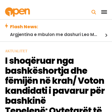
Flash News:
Argjentina e mbulon me dashuri Leo Messin pas vdekjes së babait të tij…
AKTUALITET
I shoqëruar nga
bashkëshortja dhe
fëmijën në krah/ Voton
kandidati i pavarur për
bashkinë
Tepelenë: Qytetarët të