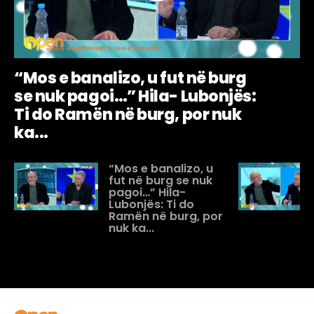
“Mos e banalizo, u fut në burg
se nuk pagoi…” Hila- Lubonjës:
Ti do Ramën në burg, por nuk
ka...
“Mos e banalizo, u
fut në burg se nuk
pagoi…” Hila-
Lubonjës: Ti do
Ramën në burg, por
nuk ka...