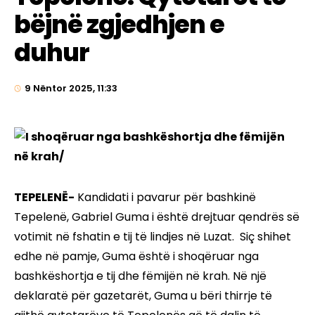
bëjnë zgjedhjen e
duhur
9 Nëntor 2025, 11:33
TEPELENË-
Kandidati i pavarur për bashkinë
Tepelenë, Gabriel Guma i është drejtuar qendrës së
votimit në fshatin e tij të lindjes në Luzat. Siç shihet
edhe në pamje, Guma është i shoqëruar nga
bashkëshortja e tij dhe fëmijën në krah. Në një
deklaratë për gazetarët, Guma u bëri thirrje të