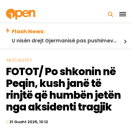
Flash News:
U nisën drejt Gjermanisë pas pushimeve në Kosovë, humbin jetën në aksident tre anëtarët e familjes nga Kosova
AKTUALITET
FOTOT/ Po shkonin në
Peqin, kush janë të
rinjtë që humbën jetën
nga aksidenti tragjik
31 Gusht 2025, 10:12