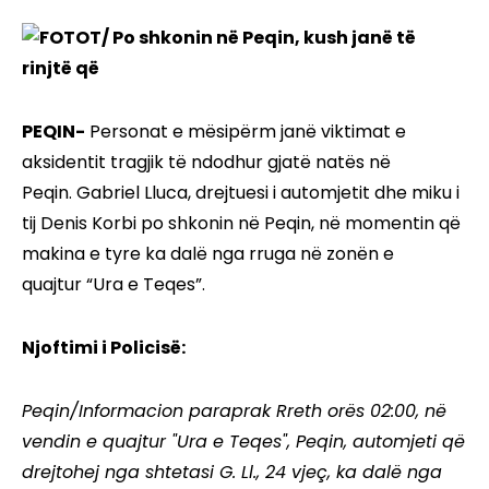
PEQIN-
Personat e mësipërm janë viktimat e
aksidentit tragjik të ndodhur gjatë natës në
Peqin. Gabriel Lluca, drejtuesi i automjetit dhe miku i
tij Denis Korbi po shkonin në Peqin, në momentin që
makina e tyre ka dalë nga rruga në zonën e
quajtur “Ura e Teqes”.
Njoftimi i Policisë:
Peqin/Informacion paraprak Rreth orës 02:00, në
vendin e quajtur "Ura e Teqes", Peqin, automjeti që
drejtohej nga shtetasi G. Ll., 24 vjeç, ka dalë nga