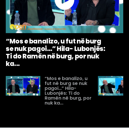
“Mos e banalizo, u fut në burg
se nuk pagoi…” Hila- Lubonjës:
Ti do Ramën në burg, por nuk
ka...
“Mos e banalizo, u
fut në burg se nuk
pagoi…” Hila-
Lubonjës: Ti do
Ramën në burg, por
nuk ka...