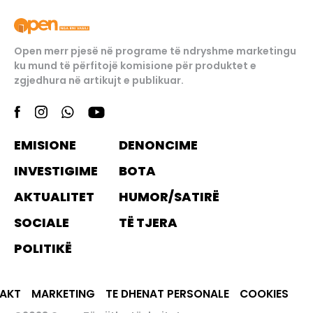
Open merr pjesë në programe të ndryshme marketingu
ku mund të përfitojë komisione për produktet e
zgjedhura në artikujt e publikuar.
EMISIONE
DENONCIME
INVESTIGIME
BOTA
AKTUALITET
HUMOR/SATIRË
SOCIALE
TË TJERA
POLITIKË
AKT
MARKETING
TE DHENAT PERSONALE
COOKIES