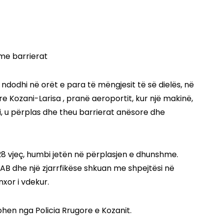
ndodhi në orët e para të mëngjesit të së dielës, në
 Kozani-Larisa , pranë aeroportit, kur një makinë,
i, u përplas dhe theu barrierat anësore dhe
7-28 vjeç, humbi jetën në përplasjen e dhunshme.
KAB dhe një zjarrfikëse shkuan me shpejtësi në
nxor i vdekur.
ohen nga Policia Rrugore e Kozanit.