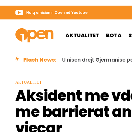
Ndiq emisionin Open në Youtube
AKTUALITET
BOTA
Flash News:
U nisën drejt Gjermanisë 
AKTUALITET
Aksident me vde
me barrierat an
vjeçar