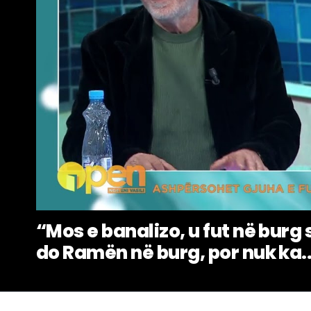
“Mos e banalizo, u fut në burg 
do Ramën në burg, por nuk ka..