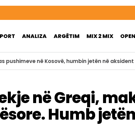
SPORT
ANALIZA
ARGËTIM
MIX 2 MIX
OPE
pas pushimeve në Kosovë, humbin jetën në aksident 
kje në Greqi, mak
ësore. Humb jetën 