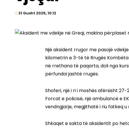
31 Gusht 2025, 10:12
Një aksident rrugor me pasojë vdekje 
kilometrin e 3-të të Rrugës Kombëtare
në rrethana të paqarta, doli nga kurs
përfundoi jashtë rrugës.
Shoferi, një i ri i moshës afërsisht 2
Forcat e policisë, një ambulancë e E
vendngjarje, megjithatë i riu fatkeq u 
Shkaqet e sakta të aksidentit po het