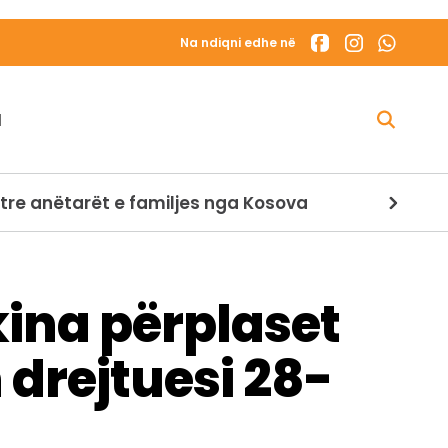
Na ndiqni edhe në
N
tre anëtarët e familjes nga Kosova
ina përplaset
drejtuesi 28-