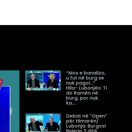
“Mos e banalizo,
u fut në burg se
nuk pagoi…”
Hila- Lubonjës: Ti
do Ramën në
burg, por nuk
ka...
Debat në “Open”
për Himarën/
Lubonja: Burgosi
Belerin 3 ditë