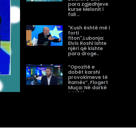
para zgjedhjeve
kurse Melonit i
fali ..
"Kush është më i
forti
fiton",Lubonja:
Elvis Roshi ishte
njëri që kishte
para droge..
“Opozitë e
dobët karshi
provokimeve të
Ramës”, Flogert
Muça: Në darkë
pastaj
shqetësohen
për...
Analistët debat
në “Open” për
gjuhën e Ramës/
Zekthi: Prej ’90