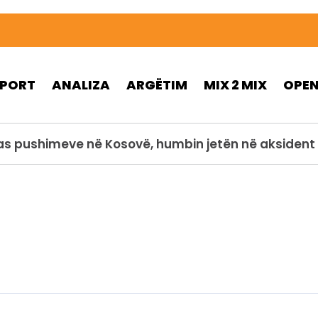
SPORT
ANALIZA
ARGËTIM
MIX 2 MIX
OPE
pas pushimeve në Kosovë, humbin jetën në aksident 