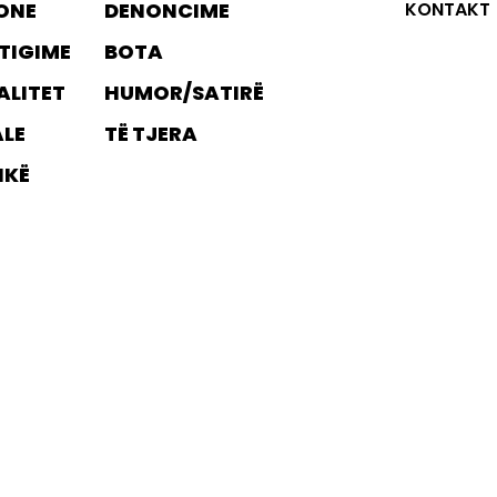
ONE
DENONCIME
KONTAKT
TIGIME
BOTA
ALITET
HUMOR/SATIRË
ALE
TË TJERA
IKË