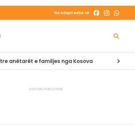
Na ndiqni edhe në
N
tre anëtarët e familjes nga Kosova