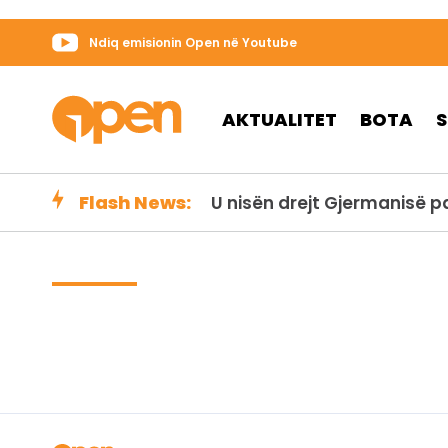
Ndiq emisionin Open në Youtube
AKTUALITET
BOTA
Flash News:
U nisën drejt Gjermanisë 